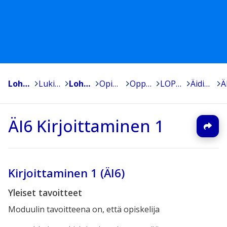
Lohja, Lojo
>
Lukiokoulutus - Gymnasieutbildning
>
Lohjan Yhteislyseon lukio
>
Opiskelijoille
>
Oppiaineet
>
LOPS 2021
>
Äidinkieli ja kirjallisuus
>
ÄI6 Kirjoittaminen 1
Kirjoittaminen 1 (ÄI6)
Yleiset tavoitteet
Moduulin tavoitteena on, että opiskelija