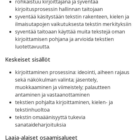
rohkaistuu kirjoittajana ja syventää
kirjoitusprosessin hallinnan taitojaan
syventää käsitystään tekstin rakenteen, kielen ja
ilmaisutapojen vaikutuksesta tekstin merkityksiin
syventää taitoaan käyttää muita tekstejä oman
kirjoittamisen pohjana ja arvioida tekstien
luotettavuutta.
Keskeiset sisällöt
kirjoittaminen prosessina: ideointi, aiheen rajaus
sekä näkökulman valinta; jäsentely,
muokkaaminen ja viimeistely; palautteen
antaminen ja vastaanottaminen
tekstien pohjalta kirjoittaminen, kielen- ja
tekstinhuoltoa
tekstin omaäänisyyttä tukevia
sanataideharjoituksia
Laaja-alaiset osaamisalueet