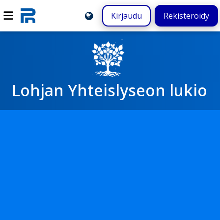
Kirjaudu
Rekisteröidy
Lohjan Yhteislyseon lukio