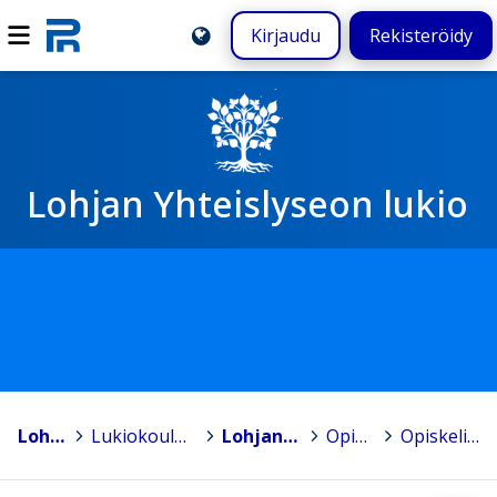
Kirjaudu
Rekisteröidy
Lohjan Yhteislyseon lukio
Lohja, Lojo
>
Lukiokoulutus - Gymnasieutbildning
>
Lohjan Yhteislyseon lukio
>
Opiskelijoille
>
Opiskelijakunta