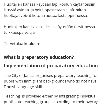
Huoltajien kanssa käydään läpi koulun käytänteisiin
liittyviä asioita, ja heitä opastetaan siinä, miten
huoltajat voivat kotona auttaa lasta opinnoissa.
Huoltajien kanssa asioidessa käytetään tarvittaessa
tulkkauspalveluja.
Tervetuloa kouluun!
What is preparatory education?
Implementation
of preparatory education
The City of Jämsä organises preparatory teaching for
pupils with immigrant backgrounds who do not have
Finnish language skills.
Teaching is provided either by integrating individual
pupils into teaching groups according to their own age