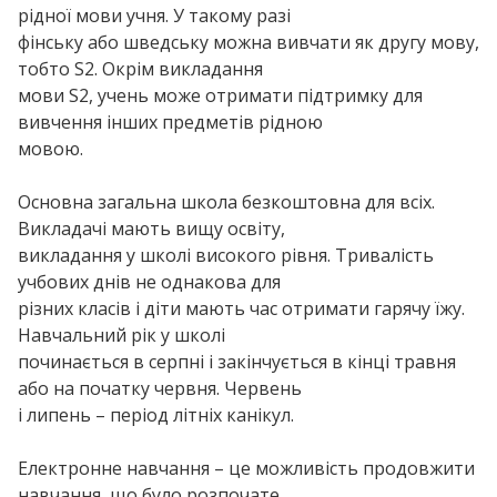
рідної мови учня. У такому разі
фінську або шведську можна вивчати як другу мову,
тобто S2. Окрім викладання
мови S2, учень може отримати підтримку для
вивчення інших предметів рідною
мовою.
Основна загальна школа безкоштовна для всіх.
Викладачі мають вищу освіту,
викладання у школі високого рівня. Тривалість
учбових днів не однакова для
різних класів і діти мають час отримати гарячу їжу.
Навчальний рік у школі
починається в серпні і закінчується в кінці травня
або на початку червня. Червень
і липень – період літніх канікул.
Електронне навчання – це можливість продовжити
навчання, що було розпочате