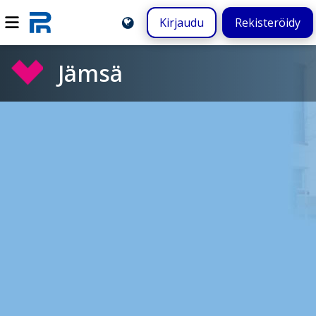
Kirjaudu
Rekisteröidy
Jämsä