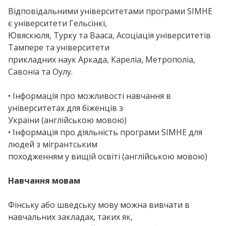
Відповідальними університетами програми SIMHE
є університети Гельсінкі,
Ювяскюля, Турку та Вааса, Асоціація університетів
Тампере та університети
прикладних наук Аркада, Кареліа, Метрополіа,
Савоніа та Оулу.
• Інформація про можливості навчання в
університетах для біженців з
України (англійською мовою)
• Інформація про діяльність програми SIMHE для
людей з мігрантським
походженням у вищій освіті (англійською мовою)
Навчання мовам
Фінську або шведську мову можна вивчати в
навчальних закладах, таких як,