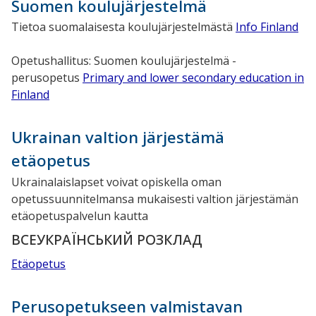
Suomen koulujärjestelmä
Tietoa suomalaisesta koulujärjestelmästä
Info Finland
Opetushallitus: Suomen koulujärjestelmä -
perusopetus
Primary and lower secondary education in
Finland
Ukrainan valtion järjestämä
etäopetus
Ukrainalaislapset voivat opiskella oman
opetussuunnitelmansa mukaisesti valtion järjestämän
etäopetuspalvelun kautta
ВСЕУКРАЇНСЬКИЙ РОЗКЛАД
Etäopetus
Perusopetukseen valmistavan