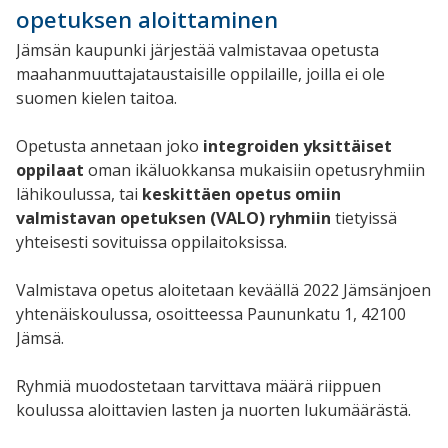
opetuksen aloittaminen
Jämsän kaupunki järjestää valmistavaa opetusta
maahanmuuttajataustaisille oppilaille, joilla ei ole
suomen kielen taitoa.
Opetusta annetaan joko
integroiden yksittäiset
oppilaat
oman ikäluokkansa mukaisiin opetusryhmiin
lähikoulussa, tai
keskittäen opetus omiin
valmistavan opetuksen (VALO) ryhmiin
tietyissä
yhteisesti sovituissa oppilaitoksissa.
Valmistava opetus aloitetaan keväällä 2022 Jämsänjoen
yhtenäiskoulussa, osoitteessa Paununkatu 1, 42100
Jämsä.
Ryhmiä muodostetaan tarvittava määrä riippuen
koulussa aloittavien lasten ja nuorten lukumäärästä.