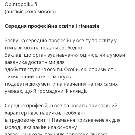
Opintopolku.fi
(англійською мовою)
Середня професійна освіта і гімназія
Заяву на середню професійну освіту та освіту у
гімназії можна подати свободно.
Заклад, що організує навчання оцінює, чи є умови
заявника достатніми для
здобуття ступеня освіти. Особи, які отримують
тимчасовий захист, можуть
подавати документи на навчання на тих самих
умовах, що й громадяни Фінляндії.
Середня професійна освіта носить прикладний
характер і дає навички, необхідні
в трудовому житті. Навчання призначене як для
молоді, яка закінчила основну
загальну школу, так і для дорослих, які вже