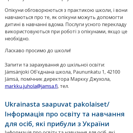
Опікуни обговорюються з практикою школи, і вони
навчаються про те, як опікуни можуть допомогти
дитині в навчанні вдома. Послуги усного перекладу
використовуються при роботі з опікунами, якщо це
необхідно.
Ласкаво просимо до школи!
Запити та зарахування до шкільної освіти:
Jämsänjoki Об'єднана школа, Paununkatu 1, 42100
Jämsä, помічник директора Маркку Джухола,
markku.juhola@jamsa.fi
, тел.
Ukrainasta saapuvat pakolaiset/
Інформація про освіту та навчання
для осіб, які прибули з України
Інформація про освіту та навчання для осіб, які