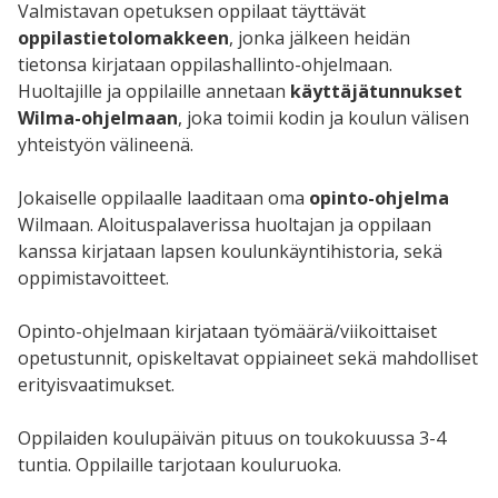
Valmistavan opetuksen oppilaat täyttävät
oppilastietolomakkeen
, jonka jälkeen heidän
tietonsa kirjataan oppilashallinto-ohjelmaan.
Huoltajille ja oppilaille annetaan
käyttäjätunnukset
Wilma-ohjelmaan
, joka toimii kodin ja koulun välisen
yhteistyön välineenä.
Jokaiselle oppilaalle laaditaan oma
opinto-ohjelma
Wilmaan. Aloituspalaverissa huoltajan ja oppilaan
kanssa kirjataan lapsen koulunkäyntihistoria, sekä
oppimistavoitteet.
Opinto-ohjelmaan kirjataan työmäärä/viikoittaiset
opetustunnit, opiskeltavat oppiaineet sekä mahdolliset
erityisvaatimukset.
Oppilaiden koulupäivän pituus on toukokuussa 3-4
tuntia. Oppilaille tarjotaan kouluruoka.