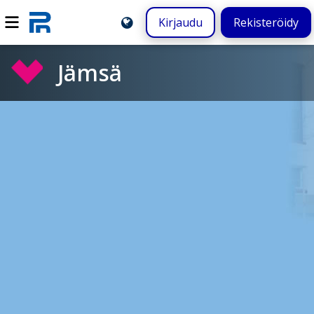
Kirjaudu
Rekisteröidy
Jämsä