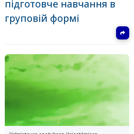
підготовче навчання в
груповій формі