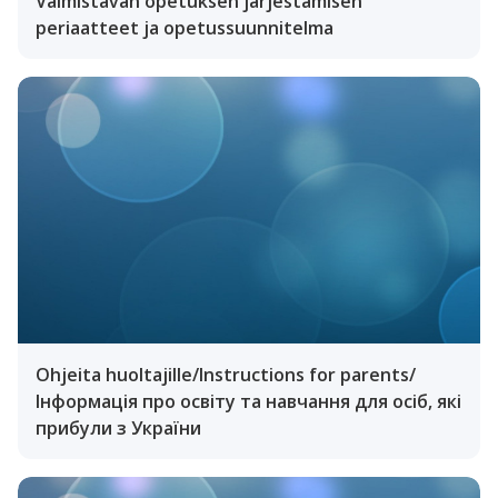
Valmistavan opetuksen järjestämisen
periaatteet ja opetussuunnitelma
Ohjeita huoltajille/Instructions for parents/
Інформація про освіту та навчання для осіб, які
прибули з України