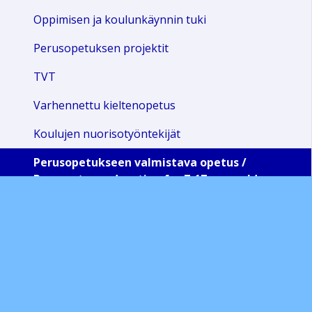
Oppimisen ja koulunkäynnin tuki
Perusopetuksen projektit
TVT
Varhennettu kieltenopetus
Koulujen nuorisotyöntekijät
Perusopetukseen valmistava opetus /
Preparatory education for 7-17-year-old
children/підготовче навчання в груповій
формі
Valmistavan opetuksen järjestämisen periaatteet
ja opetussuunnitelma
Ohjeita huoltajille/Instructions for parents/
Інформація про освіту та навчання для осіб, які