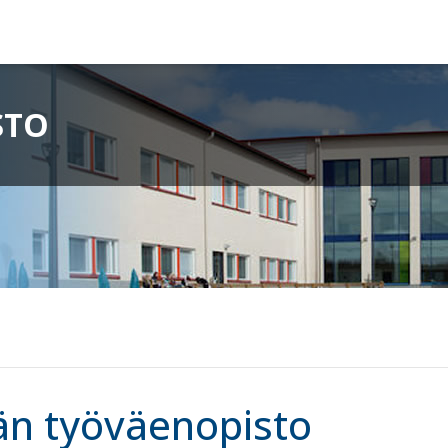
STO
n työväenopisto