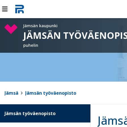
Jämsän kaupunki
JÄMSÄN TYÖVÄENOPI
puhelin
Jämsä
>
Jämsän työväenopisto
Jämsän työväenopisto
Jämsä