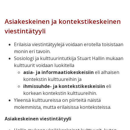
Asiakeskeinen ja kontekstikeskeinen
viestintätyyli
Erilaisia viestintätyylejä voidaan erotella toisistaan
monin eri tavoin.
Sosiologi ja kulttuurintutkija Stuart Hallin mukaan
kulttuurit voidaan luokitella
asia- ja informaatiokeskeisiin
eli alhaisen
kontekstin kulttuureihin ja
ihmissuhde- ja kontekstikeskeisiin
eli
korkean kontekstin kulttuureihin.
Yleensä kulttuureissa on piirteitä näistä
molemmista, mutta erilaisissa konteksteissa.
Asiakeskeinen viestintätyyli