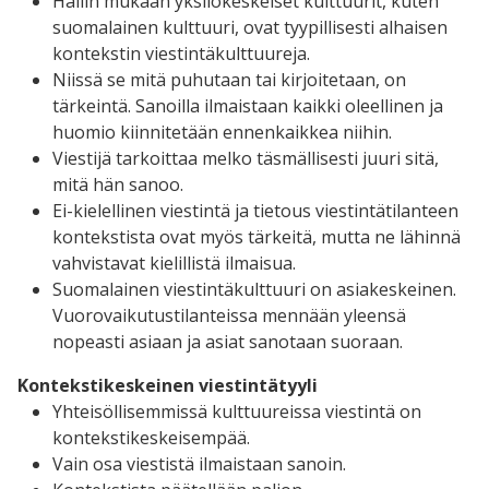
Hallin mukaan yksilökeskeiset kulttuurit, kuten
suomalainen kulttuuri, ovat tyypillisesti alhaisen
kontekstin viestintäkulttuureja.
Niissä se mitä puhutaan tai kirjoitetaan, on
tärkeintä. Sanoilla ilmaistaan kaikki oleellinen ja
huomio kiinnitetään ennenkaikkea niihin.
Viestijä tarkoittaa melko täsmällisesti juuri sitä,
mitä hän sanoo.
Ei-kielellinen viestintä ja tietous viestintätilanteen
kontekstista ovat myös tärkeitä, mutta ne lähinnä
vahvistavat kielillistä ilmaisua.
Suomalainen viestintäkulttuuri on asiakeskeinen.
Vuorovaikutustilanteissa mennään yleensä
nopeasti asiaan ja asiat sanotaan suoraan.
Kontekstikeskeinen viestintätyyli
Yhteisöllisemmissä kulttuureissa viestintä on
kontekstikeskeisempää.
Vain osa viestistä ilmaistaan sanoin.