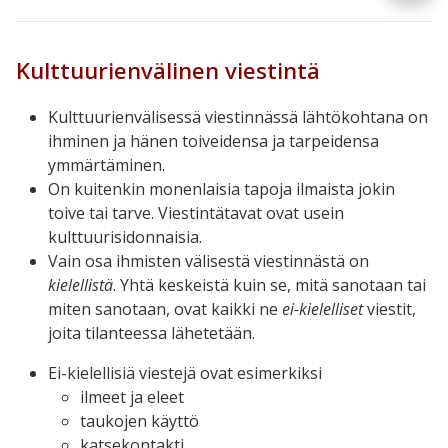
Kulttuurienvälinen viestintä
Kulttuurienvälisessä viestinnässä lähtökohtana on
ihminen ja hänen toiveidensa ja tarpeidensa
ymmärtäminen.
On kuitenkin monenlaisia tapoja ilmaista jokin
toive tai tarve. Viestintätavat ovat usein
kulttuurisidonnaisia.
Vain osa ihmisten välisestä viestinnästä on
kielellistä
. Yhtä keskeistä kuin se, mitä sanotaan tai
miten sanotaan, ovat kaikki ne
ei-kielelliset
viestit,
joita tilanteessa lähetetään.
Ei-kielellisiä viestejä ovat esimerkiksi
ilmeet ja eleet
taukojen käyttö
katsekontakti