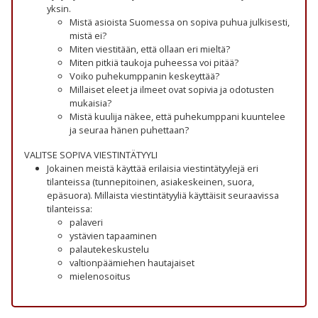
yksin.
Mistä asioista Suomessa on sopiva puhua julkisesti,
mistä ei?
Miten viestitään, että ollaan eri mieltä?
Miten pitkiä taukoja puheessa voi pitää?
Voiko puhekumppanin keskeyttää?
Millaiset eleet ja ilmeet ovat sopivia ja odotusten
mukaisia?
Mistä kuulija näkee, että puhekumppani kuuntelee
ja seuraa hänen puhettaan?
VALITSE SOPIVA VIESTINTÄTYYLI
Jokainen meistä käyttää erilaisia viestintätyylejä eri
tilanteissa (tunnepitoinen, asiakeskeinen, suora,
epäsuora). Millaista viestintätyyliä käyttäisit seuraavissa
tilanteissa:
palaveri
ystävien tapaaminen
palautekeskustelu
valtionpäämiehen hautajaiset
mielenosoitus