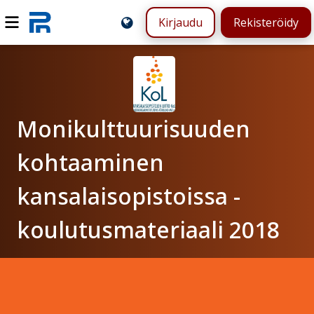
Kirjaudu
Rekisteröidy
Monikulttuurisuuden
kohtaaminen
kansalaisopistoissa -
koulutusmateriaali 2018