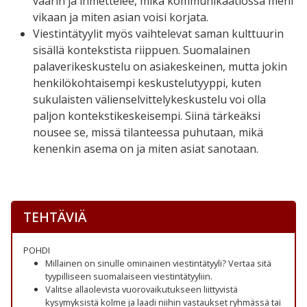
väärin ja ihmettelee, mikä kommunikaatiossa meni
vikaan ja miten asian voisi korjata.
Viestintätyylit myös vaihtelevat saman kulttuurin
sisällä kontekstista riippuen. Suomalainen
palaverikeskustelu on asiakeskeinen, mutta jokin
henkilökohtaisempi keskustelutyyppi, kuten
sukulaisten välienselvittelykeskustelu voi olla
paljon kontekstikeskeisempi. Siinä tärkeäksi
nousee se, missä tilanteessa puhutaan, mikä
kenenkin asema on ja miten asiat sanotaan.
TEHTÄVIÄ
POHDI
Millainen on sinulle ominainen viestintätyyli? Vertaa sitä
tyypilliseen suomalaiseen viestintätyyliin.
Valitse allaolevista vuorovaikutukseen liittyvistä
kysymyksistä kolme ja laadi niihin vastaukset ryhmässä tai