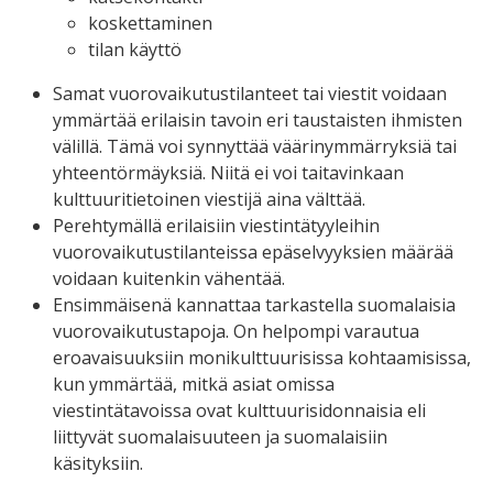
koskettaminen
tilan käyttö
Samat vuorovaikutustilanteet tai viestit voidaan
ymmärtää erilaisin tavoin eri taustaisten ihmisten
välillä. Tämä voi synnyttää väärinymmärryksiä tai
yhteentörmäyksiä. Niitä ei voi taitavinkaan
kulttuuritietoinen viestijä aina välttää.
Perehtymällä erilaisiin viestintätyyleihin
vuorovaikutustilanteissa epäselvyyksien määrää
voidaan kuitenkin vähentää.
Ensimmäisenä kannattaa tarkastella suomalaisia
vuorovaikutustapoja. On helpompi varautua
eroavaisuuksiin monikulttuurisissa kohtaamisissa,
kun ymmärtää, mitkä asiat omissa
viestintätavoissa ovat kulttuurisidonnaisia eli
liittyvät suomalaisuuteen ja suomalaisiin
käsityksiin.