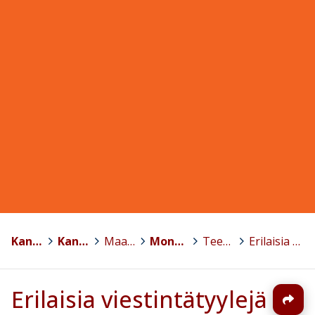
Kansalaisopistojen liitto KoL ry.
>
Kansalaisopistofoorumi
>
Maahanmuuttajakoulutus
>
Monikulttuurisuuden kohtaaminen kansalaisopistoissa -koulutusmateriaali 2018
>
Teema 2: KULTTUURIENVÄLINEN OSAAMINEN KOHTAAMISTILANTEISSA
>
Erilaisia viestintätyylejä
Erilaisia viestintätyylejä