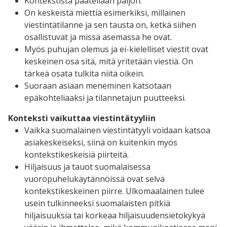
Kontekstista päätellään paljon.
On keskeistä miettiä esimerkiksi, millainen
viestintätilanne ja sen tausta on, ketkä siihen
osallistuvat ja missä asemassa he ovat.
Myös puhujan olemus ja ei-kielelliset viestit ovat
keskeinen osa sitä, mitä yritetään viestiä. On
tärkeä osata tulkita niitä oikein.
Suoraan asiaan meneminen katsotaan
epäkohteliaaksi ja tilannetajun puutteeksi.
Konteksti vaikuttaa viestintätyyliin
Vaikka suomalainen viestintätyyli voidaan katsoa
asiakeskeiseksi, siinä on kuitenkin myös
kontekstikeskeisiä piirteitä.
Hiljaisuus ja tauot suomalaisessa
vuoropuhelukäytännöissä ovat selvä
kontekstikeskeinen piirre. Ulkomaalainen tulee
usein tulkinneeksi suomalaisten pitkiä
hiljaisuuksia tai korkeaa hiljaisuudensietokykyä