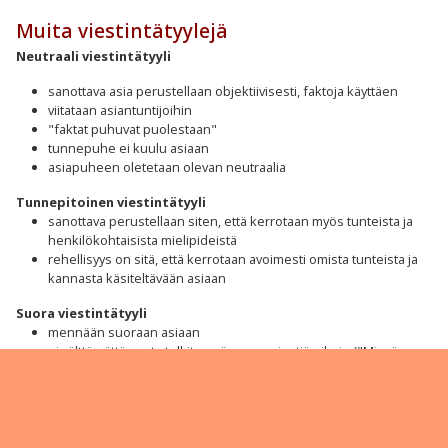
Muita viestintätyylejä
Neutraali viestintätyyli
sanottava asia perustellaan objektiivisesti, faktoja käyttäen
viitataan asiantuntijoihin
"faktat puhuvat puolestaan"
tunnepuhe ei kuulu asiaan
asiapuheen oletetaan olevan neutraalia
Tunnepitoinen viestintätyyli
sanottava perustellaan siten, että kerrotaan myös tunteista ja
henkilökohtaisista mielipideistä
rehellisyys on sitä, että kerrotaan avoimesti omista tunteista ja
kannasta käsiteltävään asiaan
Suora viestintätyyli
mennään suoraan asiaan
ei välttämättä osata tulkita epäsuoraa viestiä oikein ("Missä
tässä oli se pääasia?")
Epäsuora viestintätyyli
kerrotaan ensin taustoja tai kysellään toisen mielipidettä tai