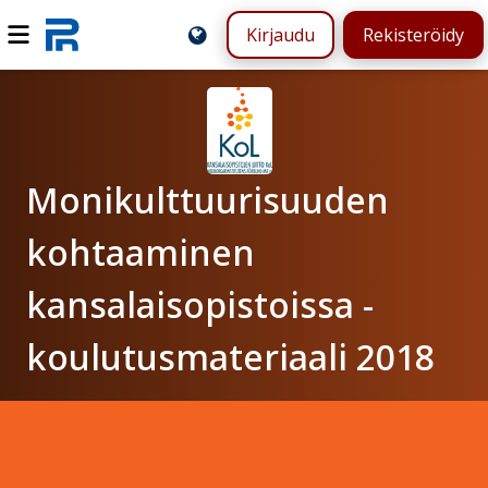
Kirjaudu
Rekisteröidy
Monikulttuurisuuden
kohtaaminen
kansalaisopistoissa -
koulutusmateriaali 2018