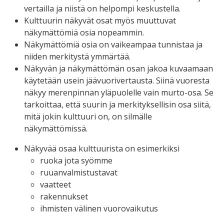
vertailla ja niistä on helpompi keskustella.
Kulttuurin näkyvät osat myös muuttuvat
näkymättömiä osia nopeammin.
Näkymättömiä osia on vaikeampaa tunnistaa ja
niiden merkitystä ymmärtää.
Näkyvän ja näkymättömän osan jakoa kuvaamaan
käytetään usein jäävuorivertausta. Siinä vuoresta
näkyy merenpinnan yläpuolelle vain murto-osa. Se
tarkoittaa, että suurin ja merkityksellisin osa siitä,
mitä jokin kulttuuri on, on silmälle
näkymättömissä.
Näkyvää osaa kulttuurista on esimerkiksi
ruoka jota syömme
ruuanvalmistustavat
vaatteet
rakennukset
ihmisten välinen vuorovaikutus