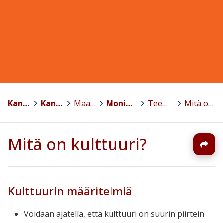
Kansalaisopistojen liitto KoL ry.
>
Kansalaisopistofoorumi
>
Maahanmuuttajakoulutus
>
Monikulttuurisuuden kohtaaminen kansalaisopistoissa -koulutusmateriaali 2018
>
Teema 2: KULTTUURIENVÄLINEN OSAAMINEN KOHTAAMISTILANTEISSA
>
Mitä on kulttuuri?
Mitä on kulttuuri?
Kulttuurin määritelmiä
Voidaan ajatella, että kulttuuri on suurin piirtein