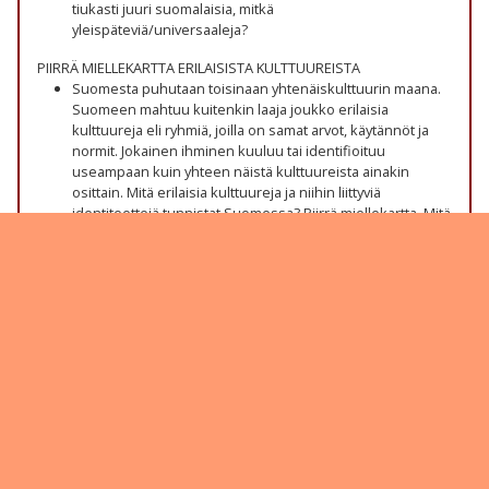
tiukasti juuri suomalaisia, mitkä
yleispäteviä/universaaleja?
PIIRRÄ MIELLEKARTTA ERILAISISTA KULTTUUREISTA
Suomesta puhutaan toisinaan yhtenäiskulttuurin maana.
Suomeen mahtuu kuitenkin laaja joukko erilaisia
kulttuureja eli ryhmiä, joilla on samat arvot, käytännöt ja
normit. Jokainen ihminen kuuluu tai identifioituu
useampaan kuin yhteen näistä kulttuureista ainakin
osittain. Mitä erilaisia kulttuureja ja niihin liittyviä
identiteettejä tunnistat Suomessa? Piirrä miellekartta. Mitä
listasta puuttuu?
eteläsuomalaisuus, pohjois-suomalaisuus,
itäsuomalaisuus...
suomenkieliset, saamenkieliset, ruotsinkieliset,
venäjänkieliset...
kaupunkilaiset, maalla asuvat
heimot: savolaiset, karjalaiset, pohjalaiset...
uskontoihin liittyvät identiteetit: kristitty, muslimi,
ortodoksi...
sukupuoleen liittyvät kulttuurit, tavat, arvot ja normit
ikään ja ikäluokkaan/sukupolveen liittyvät
kulttuuriset tavat, arvot ja normit, suhtautumistavat
ammatti-identiteetit, työpaikan kulttuurit