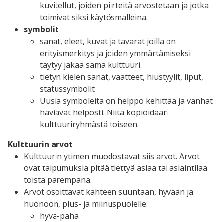
kuvitellut, joiden piirteitä arvostetaan ja jotka
toimivat siksi käytösmalleina.
symbolit
sanat, eleet, kuvat ja tavarat joilla on
erityismerkitys ja joiden ymmärtämiseksi
täytyy jakaa sama kulttuuri.
tietyn kielen sanat, vaatteet, hiustyylit, liput,
statussymbolit
Uusia symboleita on helppo kehittää ja vanhat
häviävät helposti. Niitä kopioidaan
kulttuuriryhmästä toiseen.
Kulttuurin arvot
Kulttuurin ytimen muodostavat siis arvot. Arvot
ovat taipumuksia pitää tiettyä asiaa tai asiaintilaa
toista parempana.
Arvot osoittavat kahteen suuntaan, hyvään ja
huonoon, plus- ja miinuspuolelle:
hyvä-paha