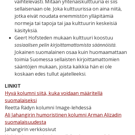
vaihtelevasti. Mitään yhtenäiskulttuuria ei siis
sellaisenaan ole. Joka kulttuurissa on aina niitä,
jotka eivät noudata enemmistön ylläpitämiä
normeja tai tapoja tai jaa kulttuurin keskeisiä
käsityksiä.
Geert Hofsteden mukaan kulttuuri koostuu
sosiaalisen pelin kirjoittamattomista säännöistä
.
Jokainen suomalainen osaa kuin huomaamattaan
toimia Suomessa sellaisten kirjoittamattomien
sääntöjen mukaan, joista kaikkia hän ei ole
koskaan edes tullut ajatelleeksi.
LINKIT
Hyvä kolumni siitä, kuka voidaan määritellä
suomalaiseksi
Reetta Rädyn kolumni Image-lehdessä
Ali Jahangirin humoristinen kolumni Arman Alizadin
suomalaisuudesta
Jahangirin verkkosivut