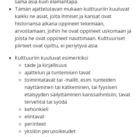
sama asia kuin elämäntapa.
Tämän ajattelutavan mukaan kulttuuriin kuuluvat
kaikki ne asiat, joita ihmiset ja kansat ovat
historiansa aikana oppineet tekemään,
arvostamaan, joihin he ovat oppineet uskomaan ja
joista he ovat oppineet nauttimaan. Kulttuuriset
piirteet ovat opittu, ei periytyvä asia.
Kulttuuriin kuuluvat esimerkiksi
taide ja kirjallisuus
ajattelun ja tuntemisen tavat
toimintatavat tai -mallit, esim. tunteiden
näyttäminen tai kätkeminen, tai fyysisen
etäisyyden säilyttäminen kanssaihmisiin, tavat
tervehtiä tai syödä
kehonkieli
elintavat
perinteet
yksilön perusoikeudet