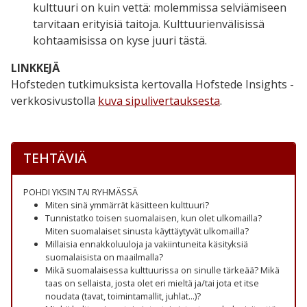
kulttuuri on kuin vettä: molemmissa selviämiseen
tarvitaan erityisiä taitoja. Kulttuurienvälisissä
kohtaamisissa on kyse juuri tästä.
LINKKEJÄ
Hofsteden tutkimuksista kertovalla Hofstede Insights -
verkkosivustolla
kuva sipulivertauksesta
.
TEHTÄVIÄ
POHDI YKSIN TAI RYHMÄSSÄ
Miten sinä ymmärrät käsitteen kulttuuri?
Tunnistatko toisen suomalaisen, kun olet ulkomailla?
Miten suomalaiset sinusta käyttäytyvät ulkomailla?
Millaisia ennakkoluuloja ja vakiintuneita käsityksiä
suomalaisista on maailmalla?
Mikä suomalaisessa kulttuurissa on sinulle tärkeää? Mikä
taas on sellaista, josta olet eri mieltä ja/tai jota et itse
noudata (tavat, toimintamallit, juhlat...)?