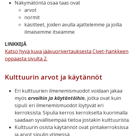
Näkymätöntä osaa taas ovat
arvot
normit
käsitteet, joiden avulla ajattelemme ja joilla
ilmaisemme itseämme
LINKKEJÄ
Katso hyvä kuva jäävuorivertauksesta Civet-hankkeen
oppaasta sivulta 2.
Kulttuurin arvot ja käytännöt
Eri kulttuurien ilmenemismuodot voidaan jakaa
myös
arvoihin ja käytäntöihin
, jotka ovat kuin
sipuli: eri ilmenemismuodot löytyvät eri
kerroksista. Sipulia kerros kerrokselta kuorimalla
saadaan syvällisempää tietoa jostakin kulttuurista.
Kulttuurin osista käytännöt ovat pintakerroksissa
ja arvot sipulin ytimessä.