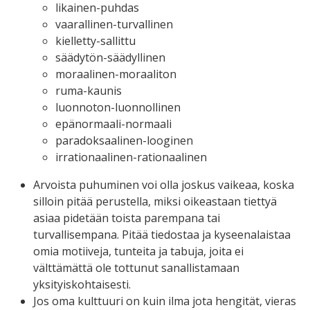
likainen-puhdas
vaarallinen-turvallinen
kielletty-sallittu
säädytön-säädyllinen
moraalinen-moraaliton
ruma-kaunis
luonnoton-luonnollinen
epänormaali-normaali
paradoksaalinen-looginen
irrationaalinen-rationaalinen
Arvoista puhuminen voi olla joskus vaikeaa, koska
silloin pitää perustella, miksi oikeastaan tiettyä
asiaa pidetään toista parempana tai
turvallisempana. Pitää tiedostaa ja kyseenalaistaa
omia motiiveja, tunteita ja tabuja, joita ei
välttämättä ole tottunut sanallistamaan
yksityiskohtaisesti.
Jos oma kulttuuri on kuin ilma jota hengität, vieras