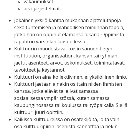
vakaumukset
arvojärjestelmät
Jokainen yksilö kantaa mukanaan ajattelutapoja
sekä tuntemisen ja mahdollisen toiminnan tapoja,
jotka hän on oppinut elämänsä aikana. Oppimista
tapahtuu varsinkin lapsuudessa.
Kulttuurin muodostavat toisin sanoen tietyn
instituution, organisaation, kansan tai ryhmän
jaetut asenteet, arvot, uskomukset, toimintatavat,
tavoitteet ja käytännöt.
Kulttuuri on aina kollektiivinen, ei yksilöllinen ilmiö.
Kulttuuri jaetaan ainakin osittain niiden ihmisten
kanssa, jotka elävät tai elivät samassa
sosiaalisessa ympäristössä, kuten samassa
kaupunginosassa tai koulussa tai työpaikalla. Siellä
kulttuuri juuri opittiin.
Kaikissa kulttuureissa on osatekijöitä, joita vain
osa kulttuuripiirin jäsenistä kannattaa ja hekin