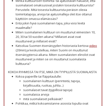
Minkä kulttuurisen toiminta- tai ajatustavan haluaisit, että
suomalaiset omaksuisivat jostakin toisesta kulttuurista?
Perustele. Mitä toisesta kulttuurista peräisin olevia
toimintatapoja, arvoja tai ajatusmalleja olet itse ottanut
käyttöön omassa elämässäsi?
Entä jokin hyvä suomalainen tapa, joka voisi levitä
maailmalle?
Miten suomalainen kulttuuri on muuttunut viimeisten 10,
20, 30 tai 50 vuoden aikana? Millaiset asiat ovat
muuttuneet ja millaiset eivät?
Katsokaa Suomen itsenäisyyden historiasta kertova
video
(20min) ja keskustelkaa, miten Suomi on muuttunut
itsenäisyytensä aikana. Miten suomalaisten elinolot ovat
muuttuneet ja miten se on muuttanut suomalaista
kulttuuria?
KOKOA RYHMISSÄ TAI ITSE, MIKÄ ON TYYPILLISTÄ SUOMALAISTA
Kokoa paperille tai fläppitaululle:
suomalainen kulttuuri (perinteitä, tapoja,
kirjallisuutta, ruokaa, juhlia...)
suomalaiset tavat (tyypillisiä tapoja)
suomalaisia arvoja
mitä suomalaiset pelkäävät?
Pohtikaa, mitkä kokoamistanne asioista lopulta ovat