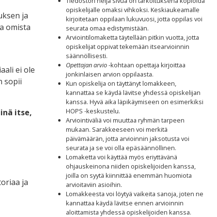
Tiedoston neljä sivua on tarkoituksena kopioida
opiskelijalle omaksi vihkoksi. Keskiaukeamalle
uksen ja
kirjoitetaan oppilaan lukuvuosi, jotta oppilas voi
ta omista
seurata omaa edistymistään.
Arviointilomaketta täytellään pitkin vuotta, jotta
opiskelijat oppivat tekemään itsearvioinnin
säännöllisesti.
Opettajan arvio
-kohtaan opettaja kirjoittaa
ali ei ole
jonkinlaisen arvion oppilaasta.
n sopii
Kun opiskelija on täyttänyt lomakkeen,
kannattaa se käydä lävitse yhdessä opiskelijan
kanssa. Hyvä aika läpikäymiseen on esimerkiksi
HOPS -keskustelu.
inä itse,
Arviointiväliä voi muuttaa ryhmän tarpeen
mukaan. Sarakkeeseen voi merkitä
päivämäärän, jotta arvioinnin jaksotusta voi
seurata ja se voi olla epäsäännöllinen.
Lomaketta voi käyttää myös eriyttävänä
ohjauskeinona niiden opiskelijoiden kanssa,
joilla on syytä kiinnittää enemmän huomiota
oriaa ja
arvioitaviin asioihin.
Lomakkeesta voi löytyä vaikeita sanoja, joten ne
kannattaa käydä lävitse ennen arvioinnin
aloittamista yhdessä opiskelijoiden kanssa.