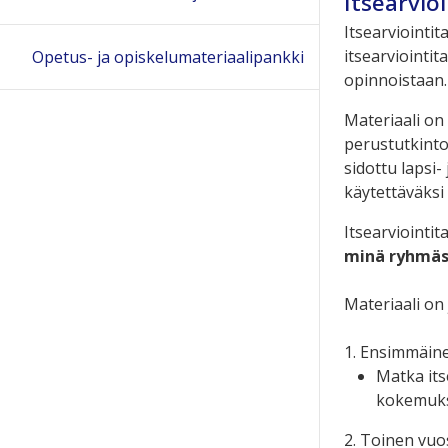
Itsearvio
Itsearviointi
itsearviointi
Opetus- ja opiskelumateriaalipankki
opinnoistaan.
Materiaali on 
perustutkinto
sidottu lapsi-
käytettäväksi
Itsearviointi
minä ryhmä
Materiaali on
1. Ensimmäine
Matka its
kokemuksi
2. Toinen vuo