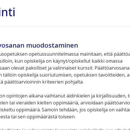
inti
vosanan muodostaminen
usopetuksen opetussuunnitelmassa mainitaan, että päättöa
illoin, kun opiskelija on käynyt/opiskellut kaikki omassa
aan olevat pakolliset ja valinnaiset kurssit. Päättöarvosana
tällöin opiskelija suoriutumisen, opetuksen tavoitteiden, a
ä päättöarvioinnin kriteerien pohjalta.
 on opintojen aikana vaihtanut äidinkielen ja kirjallisuuden, 
elen tai vieraiden kielten oppimääriä, arvioidaan päättöarvi
piskeltu oppimäärä. Samoin tehdään, jos opiskelija on vaiht
sta tai sen oppimäärästä toiseen.