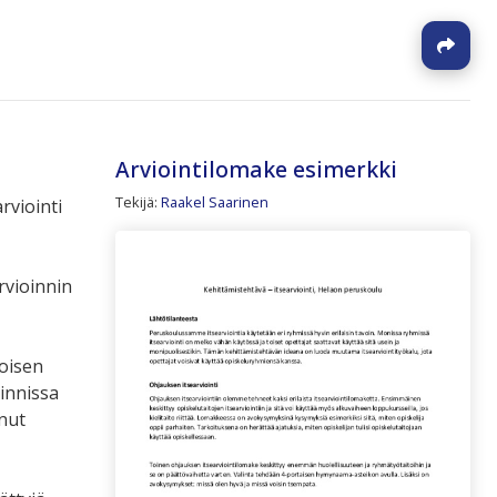
J
Arviointilomake esimerkki
Tekijä:
Raakel Saarinen
rviointi
rvioinnin
toisen
oinnissa
anut