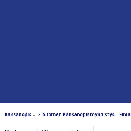
Kansanopistot
>