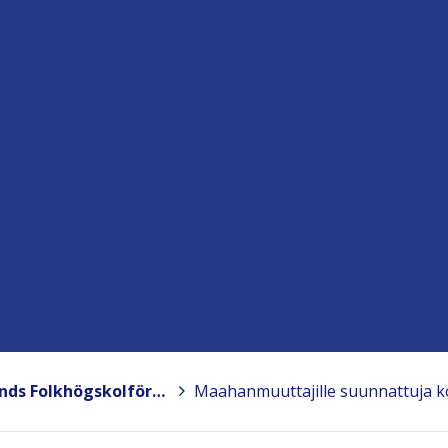
Suomen Kansanopistoyhdistys – Finlands Folkhögskolförening ry
>