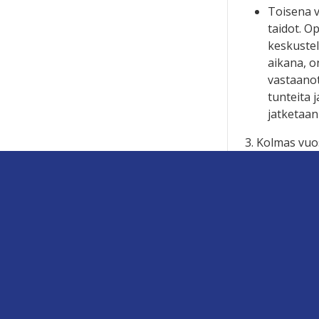
Toisena v
taidot. O
keskustel
aikana, o
vastaanott
tunteita 
jatketaan
3. Kolmas vuo
Kolmanne
ympärillä
kehitän i
ammatilli
Lisäksi i
itsenäist
Materiaaliin k