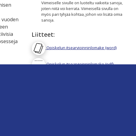
Viimeiselle sivulle on luoteltu vaikeita sanoja,
misen
joten niitä voi kerrata. Viimeisellä sivulla on
myös pari tyhjää kohtaa, johon voi lisätä omia
n vuoden
sanoja.
teen
Liitteet:
iivisia
osesseja
Opiskelun itsearvioinninlomake (word)
Opiskelun itsearvioinninlomake (pdf)
jen
miten
 neuvoja.