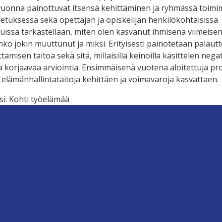
uonna painottuvat itsensä kehittäminen ja ryhmässä toimi
petuksessa sekä opettajan ja opiskelijan henkilökohtaisissa
uissa tarkastellaan, miten olen kasvanut ihmisenä viimeise
nko jokin muuttunut ja miksi. Erityisesti painotetaan palaut
amisen taitoa sekä sitä, millaisilla keinoilla käsittelen negat
ja korjaavaa arviointia. Ensimmäisenä vuotena aloitettuja pr
 elämänhallintataitoja kehittäen ja voimavaroja kasvattaen.
si: Kohti työelämää
n vuoden painotus on vahvasti ammatti-identiteetin teemo
. Pohditaan, millaisia odotuksia minulla on tulevaisuuteen, 
tseäni tästä eteenpäin ja millainen itsetuntemus ja näkemys
sesta pohjasta itselläni on nyt.
rrottaudutaan ryhmästä, luovutaan opiskelijayhteisöstä ja
ytään.
annattaa tutustua, sillä sivuille on laitettu paljon tehtäviä ja