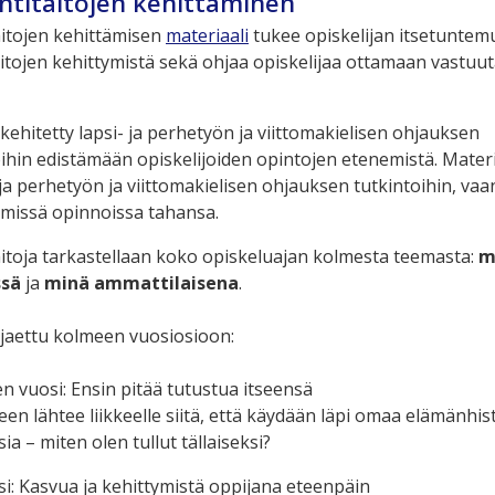
intitaitojen kehittäminen
taitojen kehittämisen
materiaali
tukee opiskelijan itsetuntem
taitojen kehittymistä sekä ohjaa opiskelijaa ottamaan vastuu
kehitetty lapsi- ja perhetyön ja viittomakielisen ohjauksen
ihin edistämään opiskelijoiden opintojen etenemistä. Materia
 ja perhetyön ja viittomakielisen ohjauksen tutkintoihin, vaa
 missä opinnoissa tahansa.
taitoja tarkastellaan koko opiskeluajan kolmesta teemasta:
m
ssä
ja
minä ammattilaisena
.
 jaettu kolmeen vuosiosioon:
n vuosi: Ensin pitää tutustua itseensä
een lähtee liikkeelle siitä, että käydään läpi omaa elämänhist
a – miten olen tullut tällaiseksi?
si: Kasvua ja kehittymistä oppijana eteenpäin