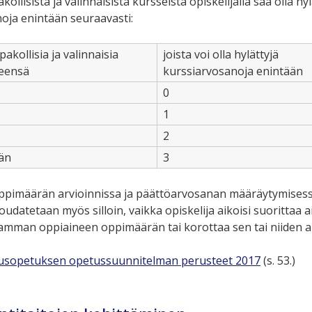
ollisista ja valinnaisista kursseista opiskelijalla saa olla hyl
oja enintään seuraavasti:
pakollisia ja valinnaisia
joista voi olla hylättyjä
teensä
kurssiarvosanoja enintään
0
1
2
än
3
ppimäärän arvioinnissa ja päättöarvosanan määräytymisess
oudatetaan myös silloin, vaikka opiskelija aikoisi suorittaa 
amman oppiaineen oppimäärän tai korottaa sen tai niiden a
rusopetuksen opetussuunnitelman perusteet 2017
(s. 53.)