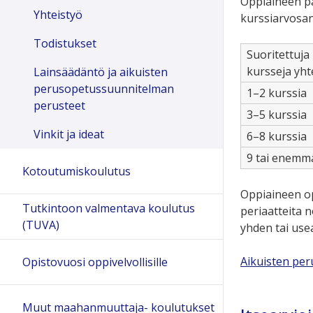
Oppiaineen pak
Yhteistyö
kurssiarvosan
Todistukset
Suoritettuja 
kursseja yh
Lainsäädäntö ja aikuisten
perusopetussuunnitelman
1–2 kurssia
perusteet
3–5 kurssia
Vinkit ja ideat
6–8 kurssia
9 tai enemm
Kotoutumiskoulutus
Oppiaineen o
Tutkintoon valmentava koulutus
periaatteita n
(TUVA)
yhden tai use
Aikuisten pe
Opistovuosi oppivelvollisille
Muut maahanmuuttaja- koulutukset