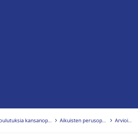
Maahanmuuttajille suunnattuja koulutuksia kansanopistoissa
>
Aikuisten perusopetus
>
Arviointi