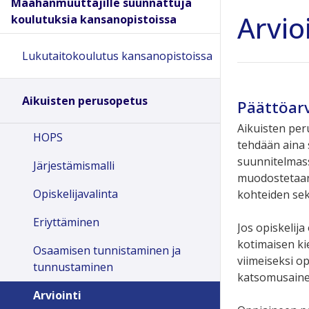
Maahanmuuttajille suunnattuja
Arvio
koulutuksia kansanopistoissa
Lukutaitokoulutus kansanopistoissa
Aikuisten perusopetus
Päättöar
Aikuisten per
HOPS
tehdään aina s
suunnitelmass
Järjestämismalli
muodostetaan 
Opiskelijavalinta
kohteiden sek
Eriyttäminen
Jos opiskelija
kotimaisen ki
Osaamisen tunnistaminen ja
viimeiseksi o
tunnustaminen
katsomusainee
Arviointi