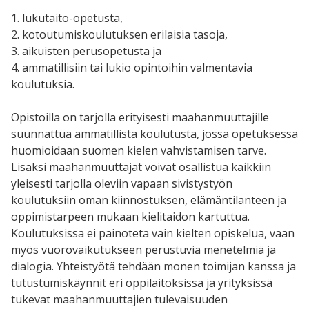
1. lukutaito-opetusta,
2. kotoutumiskoulutuksen erilaisia tasoja,
3. aikuisten perusopetusta ja
4. ammatillisiin tai lukio opintoihin valmentavia
koulutuksia.
Opistoilla on tarjolla erityisesti maahanmuuttajille
suunnattua ammatillista koulutusta, jossa opetuksessa
huomioidaan suomen kielen vahvistamisen tarve.
Lisäksi maahanmuuttajat voivat osallistua kaikkiin
yleisesti tarjolla oleviin vapaan sivistystyön
koulutuksiin oman kiinnostuksen, elämäntilanteen ja
oppimistarpeen mukaan kielitaidon kartuttua.
Koulutuksissa ei painoteta vain kielten opiskelua, vaan
myös vuorovaikutukseen perustuvia menetelmiä ja
dialogia. Yhteistyötä tehdään monen toimijan kanssa ja
tutustumiskäynnit eri oppilaitoksissa ja yrityksissä
tukevat maahanmuuttajien tulevaisuuden