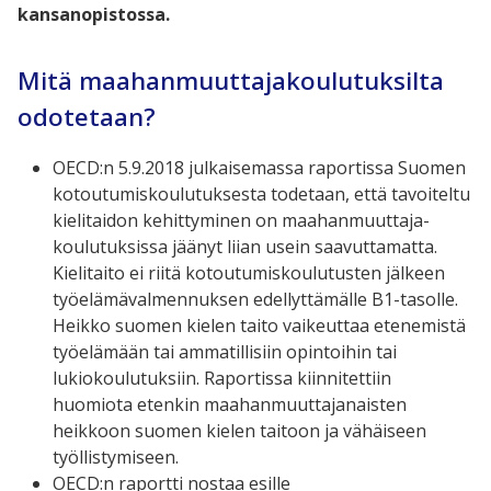
kansanopistossa.
Mitä maahanmuuttajakoulutuksilta
odotetaan?
OECD:n 5.9.2018 julkaisemassa raportissa Suomen
kotoutumiskoulutuksesta todetaan, että tavoiteltu
kielitaidon kehittyminen on maahanmuuttaja-
koulutuksissa jäänyt liian usein saavuttamatta.
Kielitaito ei riitä kotoutumiskoulutusten jälkeen
työelämävalmennuksen edellyttämälle B1-tasolle.
Heikko suomen kielen taito vaikeuttaa etenemistä
työelämään tai ammatillisiin opintoihin tai
lukiokoulutuksiin. Raportissa kiinnitettiin
huomiota etenkin maahanmuuttajanaisten
heikkoon suomen kielen taitoon ja vähäiseen
työllistymiseen.
OECD:n raportti nostaa esille