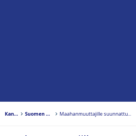
Kansanopistot
>
Suomen Kansanopistoyhdistys – Finlands Folkhögskolförening ry
>
Maahanmuuttajille suunnattuja koulutuksia kansanopistoissa