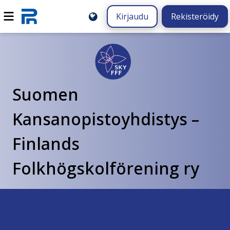
Kirjaudu
Rekisteröidy
Suomen
Kansanopistoyhdistys –
Finlands
Folkhögskolförening ry