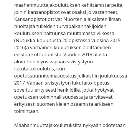
maahanmuuttajakoulutuksen kehittämistarpeita,
joihin kansanopistot ovat osaksi jo vastanneet.
Kansanopistot ottivat Nuorten alaikäisten ilman
huoltajaa tulleiden turvapaikanhakijoiden
koulutuksen haltuunsa muutamassa viikossa
(Nutukka-koulutusta 20 opistossa vuosina 2015-
2016)à varhainen koulutuksen aloittaminen
edistää kotoutumista. Vuoden 2018 alusta
aloitettiin myös vapaan sivistystyön
lukutaitokoulutus, kun
opetussuunnitelmasuositus julkaistiin joulukuussa
2017. Vapaan sivistystyön lukutaito-opetus
soveltuu erityisesti henkilöille, jotka hyötyvät
opetuksen toiminnallisuudesta ja tarvitsevat
erityisesti suomen kielen osaamista arkiseen
toimintaan.
Maahanmuuttajakoulutuksilta nykyään odotetaan: