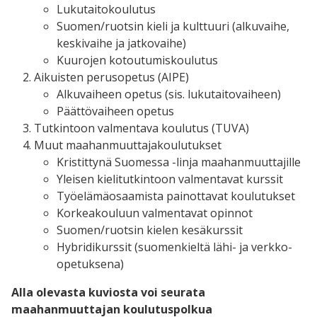
Lukutaitokoulutus
Suomen/ruotsin kieli ja kulttuuri (alkuvaihe,
keskivaihe ja jatkovaihe)
Kuurojen kotoutumiskoulutus
Aikuisten perusopetus (AIPE)
Alkuvaiheen opetus (sis. lukutaitovaiheen)
Päättövaiheen opetus
Tutkintoon valmentava koulutus (TUVA)
Muut maahanmuuttajakoulutukset
Kristittynä Suomessa -linja maahanmuuttajille
Yleisen kielitutkintoon valmentavat kurssit
Työelämäosaamista painottavat koulutukset
Korkeakouluun valmentavat opinnot
Suomen/ruotsin kielen kesäkurssit
Hybridikurssit (suomenkieltä lähi- ja verkko-
opetuksena)
Alla olevasta kuviosta voi seurata
maahanmuuttajan koulutuspolkua