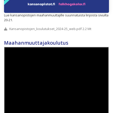
Lue kansanopistojen maahanmuuttajille suunnatuista linjoista sivuilta
20-21.
Kansanopistojen_koulutukset_2024-25_web.pdf 2.2 Mt
Maahanmuuttajakoulutus