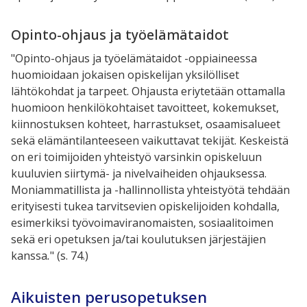
Opinto-ohjaus ja työelämätaidot
"Opinto-ohjaus ja työelämätaidot -oppiaineessa
huomioidaan jokaisen opiskelijan yksilölliset
lähtökohdat ja tarpeet. Ohjausta eriytetään ottamalla
huomioon henkilökohtaiset tavoitteet, kokemukset,
kiinnostuksen kohteet, harrastukset, osaamisalueet
sekä elämäntilanteeseen vaikuttavat tekijät. Keskeistä
on eri toimijoiden yhteistyö varsinkin opiskeluun
kuuluvien siirtymä- ja nivelvaiheiden ohjauksessa.
Moniammatillista ja -hallinnollista yhteistyötä tehdään
erityisesti tukea tarvitsevien opiskelijoiden kohdalla,
esimerkiksi työvoimaviranomaisten, sosiaalitoimen
sekä eri opetuksen ja/tai koulutuksen järjestäjien
kanssa
.
" (s. 74.)
Aikuisten perusopetuksen