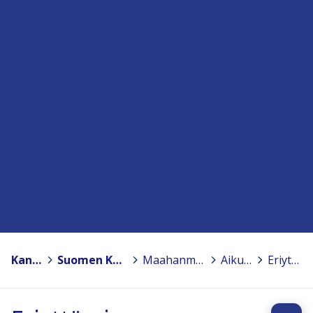
Kansanopistot
>
Suomen Kansanopistoyhdistys – Finlands Folkhögskolförening ry
>
Maahanmuuttajille suunnattuja koulutuksia kansanopistoissa
>
Aikuisten perusopetus
>
Eriyttäminen