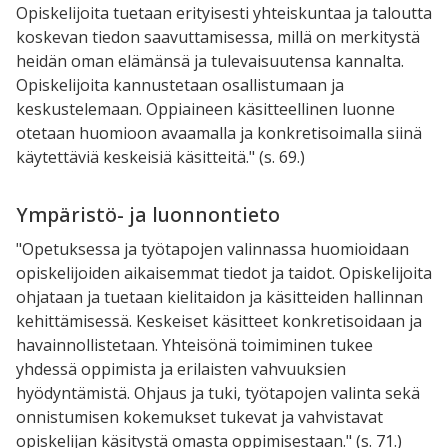
Opiskelijoita tuetaan erityisesti yhteiskuntaa ja taloutta
koskevan tiedon saavuttamisessa, millä on merkitystä
heidän oman elämänsä ja tulevaisuutensa kannalta.
Opiskelijoita kannustetaan osallistumaan ja
keskustelemaan. Oppiaineen käsitteellinen luonne
otetaan huomioon avaamalla ja konkretisoimalla siinä
käytettäviä keskeisiä käsitteitä." (s. 69.)
Ympäristö- ja luonnontieto
"Opetuksessa ja työtapojen valinnassa huomioidaan
opiskelijoiden aikaisemmat tiedot ja taidot. Opiskelijoita
ohjataan ja tuetaan kielitaidon ja käsitteiden hallinnan
kehittämisessä. Keskeiset käsitteet konkretisoidaan ja
havainnollistetaan. Yhteisönä toimiminen tukee
yhdessä oppimista ja erilaisten vahvuuksien
hyödyntämistä. Ohjaus ja tuki, työtapojen valinta sekä
onnistumisen kokemukset tukevat ja vahvistavat
opiskelijan käsitystä omasta oppimisestaan." (s. 71.)