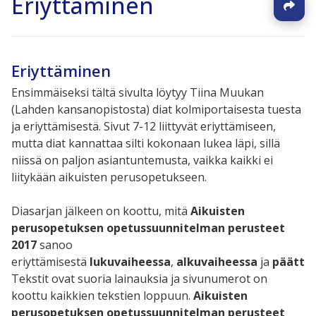
Eriyttäminen
Eriyttäminen
Ensimmäiseksi tältä sivulta löytyy Tiina Muukan
(Lahden kansanopistosta) diat kolmiportaisesta tuesta
ja eriyttämisestä. Sivut 7-12 liittyvät eriyttämiseen,
mutta diat kannattaa silti kokonaan lukea läpi, sillä
niissä on paljon asiantuntemusta, vaikka kaikki ei
liitykään aikuisten perusopetukseen.
Diasarjan jälkeen on koottu, mitä
Aikuisten
perusopetuksen opetussuunnitelman perusteet
2017
sanoo
eriyttämisestä
lukuvaiheessa
,
alkuvaiheessa
ja
päättö
Tekstit ovat suoria lainauksia ja sivunumerot on
koottu kaikkien tekstien loppuun.
Aikuisten
perusopetuksen opetussuunnitelman perusteet