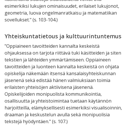
esimerkiksi lukujen ominaisuudet, erilaiset lukujonot,
geometria, luova ongelmanratkaisu ja matematiikan
sovellukset." (s. 103-104.)
Yhteiskuntatietous ja kulttuurintuntemus
"Oppiaineen tavoitteiden kannalta keskeistä
ohjauksessa on tarjota riittävä tuki käsitteiden ja siten
tekstien ja lähteiden ymmärtämiseen. Oppiaineen
tavoitteiden ja luonteen kannalta keskeistä on ohjata
opiskelija näkemään itsensä kansalaisyhteiskunnan
jäsenenä sekä edistää hänen valmiuksiaan toimia
erilaisten yhteisöjen aktiivisena jäsenenä.
Opiskelijoiden monipuolista kommunikointia,
osallisuutta ja yhteistoimintaa tuetaan käytännön
harjoitteilla, elämyksellisesti esimerkiksi visualisoinnin,
draaman ja keskustelun avulla sekä monipuolisia
tekstejä hyödyntäen." (s. 107.)