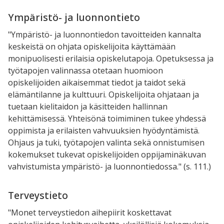
Ympäristö- ja luonnontieto
"Ympäristö- ja luonnontiedon tavoitteiden kannalta
keskeistä on ohjata opiskelijoita käyttämään
monipuolisesti erilaisia opiskelutapoja. Opetuksessa ja
työtapojen valinnassa otetaan huomioon
opiskelijoiden aikaisemmat tiedot ja taidot sekä
elämäntilanne ja kulttuuri. Opiskelijoita ohjataan ja
tuetaan kielitaidon ja käsitteiden hallinnan
kehittämisessä. Yhteisönä toimiminen tukee yhdessä
oppimista ja erilaisten vahvuuksien hyödyntämistä.
Ohjaus ja tuki, työtapojen valinta sekä onnistumisen
kokemukset tukevat opiskelijoiden oppijaminäkuvan
vahvistumista ympäristö- ja luonnontiedossa." (s. 111.)
Terveystieto
"Monet terveystiedon aihepiirit koskettavat