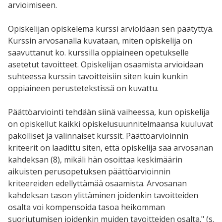
arvioimiseen.
Opiskelijan opiskelema kurssi arvioidaan sen päätyttyä.
Kurssin arvosanalla kuvataan, miten opiskelija on
saavuttanut ko. kurssilla oppiaineen opetukselle
asetetut tavoitteet. Opiskelijan osaamista arvioidaan
suhteessa kurssin tavoitteisiin siten kuin kunkin
oppiaineen perustetekstissä on kuvattu.
Päättöarviointi tehdään siinä vaiheessa, kun opiskelija
on opiskellut kaikki opiskelusuunnitelmaansa kuuluvat
pakolliset ja valinnaiset kurssit. Päättöarvioinnin
kriteerit on laadittu siten, että opiskelija saa arvosanan
kahdeksan (8), mikäli hän osoittaa keskimäärin
aikuisten perusopetuksen päättöarvioinnin
kriteereiden edellyttämää osaamista. Arvosanan
kahdeksan tason ylittäminen joidenkin tavoitteiden
osalta voi kompensoida tasoa heikomman
suoriutumisen joidenkin muiden tavoitteiden osalta." (s.