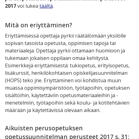
2017
voi lukea
täältä
.
Mitä on eriyttäminen?
Eriyttämisessä opettaja pyrkii räätälöimään yksilölle
sopivan tasoista opetusta, oppimisen tapoja tai
materiaaleja. Opettaja pyrkii ottamaan huomioon ja
tukemaan jokaisen oppilaan omaa kehitystä.
Esimerkkejä eriyttämisestä: tukiopetus, erityisopetus,
lisäkurssit, henkilökohtaisen opiskelijasuunnitelman
(HOPS) teko jne. Eriyttäminen voi kohdistua muun
muassa oppimisympäristöön, työtapoihin, opetuksen
sisältöihin, käytettäviin opetusmateriaaleihin ja -
menetelmiin, työtapoihin sekä koulu- ja kotitehtävien
määrään ja käytettävissä olevaan aikaan.
Aikuisten perusopetuksen
opetussuunnitelman perusteet 2017 s. 31: