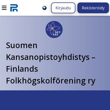
Kirjaudu
Rekisteröidy
Suomen
Kansanopistoyhdistys –
Finlands
Folkhögskolförening ry