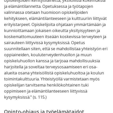
opiskelijoiden kehitysvaihetta, yksilöllisiä kokemuksia
ja elämäntilannetta. Opetuksessa ja työtapojen
valinnassa otetaan huomioon opiskelijoiden
kehitykseen, elämäntilanteeseen ja kulttuuriin liittyvät
erityistarpeet. Opiskelijoita ohjataan ymmärtämään ja
kunnioittamaan jokaisen oikeutta yksityisyyteen ja
koskemattomuuteen itseään koskevissa terveyteen ja
sairauteen liittyvissä kysymyksissä. Opetus
suunnitellaan siten, että se mahdollistaa yhteistyön eri
oppiaineiden, kouluterveydenhuollon ja muun
opiskeluhuollon kanssa ja tarjoaa mahdollisuuksia
harjoitella ja soveltaa terveysosaamiseen eri osa-
alueita osana yhteisöllistä opiskeluhuoltoa ja koulun
toimintakulttuuria. Yhteistyöllä varmistetaan myös
opiskelijan tarvitsema henkilökohtainen tuki
oppimiseen ja elämäntilanteeseen liittyvissä
kysymyksissä." (s. 115.)
Opinto-ohjaus ja työelämätaidot