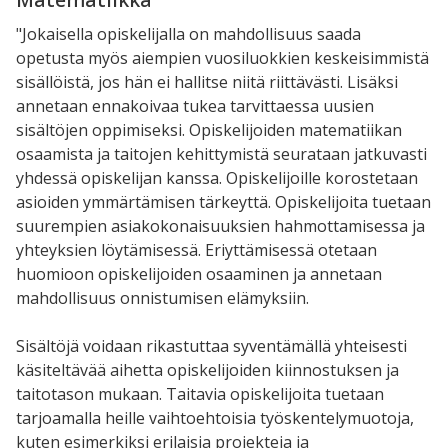
"Jokaisella opiskelijalla on mahdollisuus saada
opetusta myös aiempien vuosiluokkien keskeisimmistä
sisällöistä, jos hän ei hallitse niitä riittävästi. Lisäksi
annetaan ennakoivaa tukea tarvittaessa uusien
sisältöjen oppimiseksi. Opiskelijoiden matematiikan
osaamista ja taitojen kehittymistä seurataan jatkuvasti
yhdessä opiskelijan kanssa. Opiskelijoille korostetaan
asioiden ymmärtämisen tärkeyttä. Opiskelijoita tuetaan
suurempien asiakokonaisuuksien hahmottamisessa ja
yhteyksien löytämisessä. Eriyttämisessä otetaan
huomioon opiskelijoiden osaaminen ja annetaan
mahdollisuus onnistumisen elämyksiin.
Sisältöjä voidaan rikastuttaa syventämällä yhteisesti
käsiteltävää aihetta opiskelijoiden kiinnostuksen ja
taitotason mukaan. Taitavia opiskelijoita tuetaan
tarjoamalla heille vaihtoehtoisia työskentelymuotoja,
kuten esimerkiksi erilaisia projekteja ja