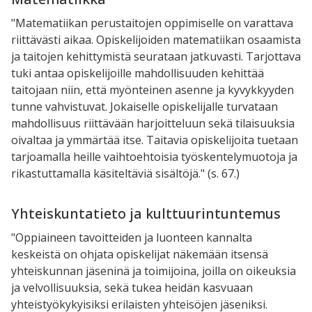
"Matematiikan perustaitojen oppimiselle on varattava
riittävästi aikaa. Opiskelijoiden matematiikan osaamista
ja taitojen kehittymistä seurataan jatkuvasti. Tarjottava
tuki antaa opiskelijoille mahdollisuuden kehittää
taitojaan niin, että myönteinen asenne ja kyvykkyyden
tunne vahvistuvat. Jokaiselle opiskelijalle turvataan
mahdollisuus riittävään harjoitteluun sekä tilaisuuksia
oivaltaa ja ymmärtää itse. Taitavia opiskelijoita tuetaan
tarjoamalla heille vaihtoehtoisia työskentelymuotoja ja
rikastuttamalla käsiteltäviä sisältöjä." (s. 67.)
Yhteiskuntatieto ja kulttuurintuntemus
"Oppiaineen tavoitteiden ja luonteen kannalta
keskeistä on ohjata opiskelijat näkemään itsensä
yhteiskunnan jäseninä ja toimijoina, joilla on oikeuksia
ja velvollisuuksia, sekä tukea heidän kasvuaan
yhteistyökykyisiksi erilaisten yhteisöjen jäseniksi.