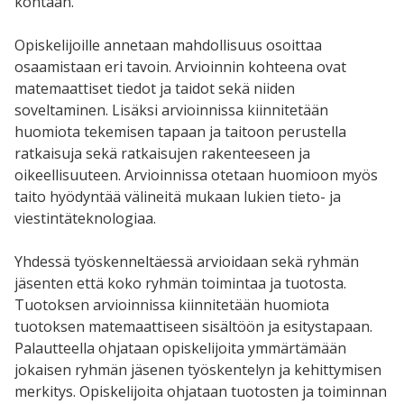
kohtaan.
Opiskelijoille annetaan mahdollisuus osoittaa
osaamistaan eri tavoin. Arvioinnin kohteena ovat
matemaattiset tiedot ja taidot sekä niiden
soveltaminen. Lisäksi arvioinnissa kiinnitetään
huomiota tekemisen tapaan ja taitoon perustella
ratkaisuja sekä ratkaisujen rakenteeseen ja
oikeellisuuteen. Arvioinnissa otetaan huomioon myös
taito hyödyntää välineitä mukaan lukien tieto- ja
viestintäteknologiaa.
Yhdessä työskenneltäessä arvioidaan sekä ryhmän
jäsenten että koko ryhmän toimintaa ja tuotosta.
Tuotoksen arvioinnissa kiinnitetään huomiota
tuotoksen matemaattiseen sisältöön ja esitystapaan.
Palautteella ohjataan opiskelijoita ymmärtämään
jokaisen ryhmän jäsenen työskentelyn ja kehittymisen
merkitys. Opiskelijoita ohjataan tuotosten ja toiminnan