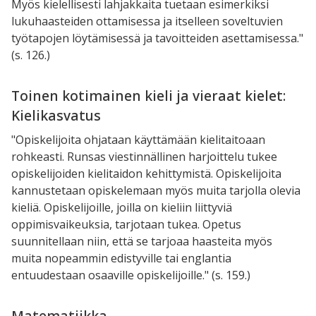
Myös kielellisesti lahjakkaita tuetaan esimerkiksi
lukuhaasteiden ottamisessa ja itselleen soveltuvien
työtapojen löytämisessä ja tavoitteiden asettamisessa."
(s. 126.)
Toinen kotimainen kieli ja vieraat kielet:
Kielikasvatus
"Opiskelijoita ohjataan käyttämään kielitaitoaan
rohkeasti. Runsas viestinnällinen harjoittelu tukee
opiskelijoiden kielitaidon kehittymistä. Opiskelijoita
kannustetaan opiskelemaan myös muita tarjolla olevia
kieliä. Opiskelijoille, joilla on kieliin liittyviä
oppimisvaikeuksia, tarjotaan tukea. Opetus
suunnitellaan niin, että se tarjoaa haasteita myös
muita nopeammin edistyville tai englantia
entuudestaan osaaville opiskelijoille." (s. 159.)
Matematiikka