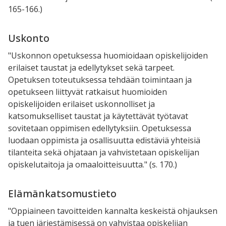
165-166.)
Uskonto
"Uskonnon opetuksessa huomioidaan opiskelijoiden
erilaiset taustat ja edellytykset sekä tarpeet.
Opetuksen toteutuksessa tehdään toimintaan ja
opetukseen liittyvät ratkaisut huomioiden
opiskelijoiden erilaiset uskonnolliset ja
katsomukselliset taustat ja käytettävät työtavat
sovitetaan oppimisen edellytyksiin. Opetuksessa
luodaan oppimista ja osallisuutta edistäviä yhteisiä
tilanteita sekä ohjataan ja vahvistetaan opiskelijan
opiskelutaitoja ja omaaloitteisuutta." (s. 170.)
Elämänkatsomustieto
"Oppiaineen tavoitteiden kannalta keskeistä ohjauksen
ja tuen järjestämisessä on vahvistaa opiskelijan