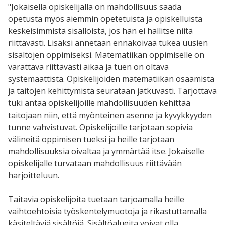
"Jokaisella opiskelijalla on mahdollisuus saada
opetusta myös aiemmin opetetuista ja opiskelluista
keskeisimmistä sisällöistä, jos hän ei hallitse niitä
riittävästi. Lisäksi annetaan ennakoivaa tukea uusien
sisältöjen oppimiseksi. Matematiikan oppimiselle on
varattava riittävästi aikaa ja tuen on oltava
systemaattista. Opiskelijoiden matematiikan osaamista
ja taitojen kehittymistä seurataan jatkuvasti. Tarjottava
tuki antaa opiskelijoille mahdollisuuden kehittää
taitojaan niin, että myönteinen asenne ja kyvykkyyden
tunne vahvistuvat. Opiskelijoille tarjotaan sopivia
välineitä oppimisen tueksi ja heille tarjotaan
mahdollisuuksia oivaltaa ja ymmärtää itse. Jokaiselle
opiskelijalle turvataan mahdollisuus riittävään
harjoitteluun.
Taitavia opiskelijoita tuetaan tarjoamalla heille
vaihtoehtoisia työskentelymuotoja ja rikastuttamalla
käsiteltäviä sisältöjä. Sisältöalueita voivat olla