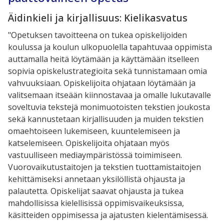
Äidinkieli ja kirjallisuus: Kielikasvatus
"Opetuksen tavoitteena on tukea opiskelijoiden
koulussa ja koulun ulkopuolella tapahtuvaa oppimista
auttamalla heitä löytämään ja käyttämään itselleen
sopivia opiskelustrategioita sekä tunnistamaan omia
vahvuuksiaan. Opiskelijoita ohjataan löytämään ja
valitsemaan itseään kiinnostavaa ja omalle lukutavalle
soveltuvia tekstejä monimuotoisten tekstien joukosta
sekä kannustetaan kirjallisuuden ja muiden tekstien
omaehtoiseen lukemiseen, kuuntelemiseen ja
katselemiseen. Opiskelijoita ohjataan myös
vastuulliseen mediaympäristössä toimimiseen.
Vuorovaikutustaitojen ja tekstien tuottamistaitojen
kehittämiseksi annetaan yksilöllistä ohjausta ja
palautetta. Opiskelijat saavat ohjausta ja tukea
mahdollisissa kielellisissä oppimisvaikeuksissa,
käsitteiden oppimisessa ja ajatusten kielentämisessä.