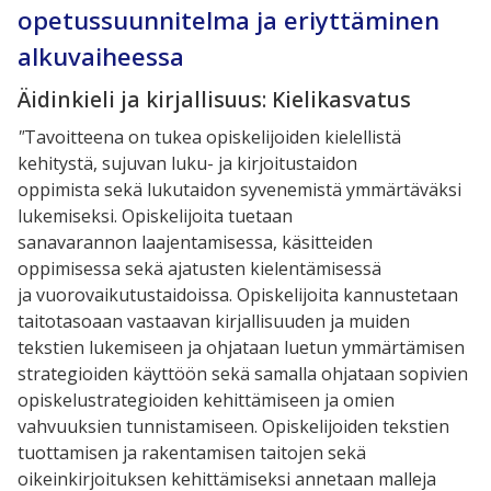
opetussuunnitelma ja eriyttäminen
alkuvaiheessa
Äidinkieli ja kirjallisuus: Kielikasvatus
"
Tavoitteena on tukea opiskelijoiden kielellistä
kehitystä, sujuvan luku- ja kirjoitustaidon
oppimista sekä lukutaidon syvenemistä ymmärtäväksi
lukemiseksi. Opiskelijoita tuetaan
sanavarannon laajentamisessa, käsitteiden
oppimisessa sekä ajatusten kielentämisessä
ja vuorovaikutustaidoissa. Opiskelijoita kannustetaan
taitotasoaan vastaavan kirjallisuuden ja muiden
tekstien lukemiseen ja ohjataan luetun ymmärtämisen
strategioiden käyttöön sekä samalla ohjataan sopivien
opiskelustrategioiden kehittämiseen ja omien
vahvuuksien tunnistamiseen. Opiskelijoiden tekstien
tuottamisen ja rakentamisen taitojen sekä
oikeinkirjoituksen kehittämiseksi annetaan malleja