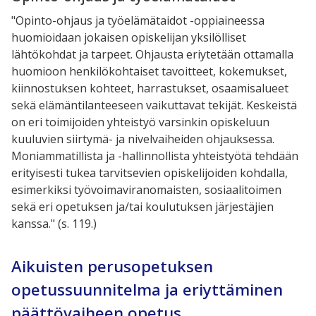
"Opinto-ohjaus ja työelämätaidot -oppiaineessa
huomioidaan jokaisen opiskelijan yksilölliset
lähtökohdat ja tarpeet. Ohjausta eriytetään ottamalla
huomioon henkilökohtaiset tavoitteet, kokemukset,
kiinnostuksen kohteet, harrastukset, osaamisalueet
sekä elämäntilanteeseen vaikuttavat tekijät. Keskeistä
on eri toimijoiden yhteistyö varsinkin opiskeluun
kuuluvien siirtymä- ja nivelvaiheiden ohjauksessa.
Moniammatillista ja -hallinnollista yhteistyötä tehdään
erityisesti tukea tarvitsevien opiskelijoiden kohdalla,
esimerkiksi työvoimaviranomaisten, sosiaalitoimen
sekä eri opetuksen ja/tai koulutuksen järjestäjien
kanssa." (s. 119.)
Aikuisten perusopetuksen
opetussuunnitelma ja eriyttäminen
päättövaiheen opetus