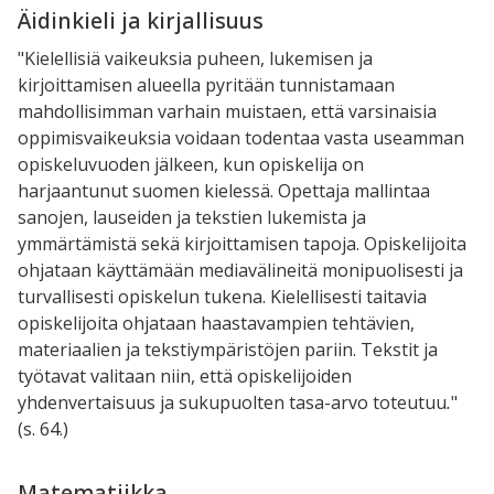
Äidinkieli ja kirjallisuus
"Kielellisiä vaikeuksia puheen, lukemisen ja
kirjoittamisen alueella pyritään tunnistamaan
mahdollisimman varhain muistaen, että varsinaisia
oppimisvaikeuksia voidaan todentaa vasta useamman
opiskeluvuoden jälkeen, kun opiskelija on
harjaantunut suomen kielessä. Opettaja mallintaa
sanojen, lauseiden ja tekstien lukemista ja
ymmärtämistä sekä kirjoittamisen tapoja. Opiskelijoita
ohjataan käyttämään mediavälineitä monipuolisesti ja
turvallisesti opiskelun tukena. Kielellisesti taitavia
opiskelijoita ohjataan haastavampien tehtävien,
materiaalien ja tekstiympäristöjen pariin. Tekstit ja
työtavat valitaan niin, että opiskelijoiden
yhdenvertaisuus ja sukupuolten tasa-arvo toteutuu
.
"
(s. 64.)
Matematiikka