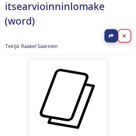
itsearvioinninlomake
(word)
Jaa
Sul
Tekijä:
Raakel Saarinen