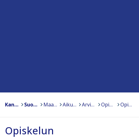
Kansanopistot
>
Suomen Kansanopistoyhdistys – Finlands Folkhögskolförening ry
>
Maahanmuuttajille suunnattuja koulutuksia kansanopistoissa
>
Aikuisten perusopetus
>
Arviointi
>
Opiskelun itsearvioinninlomake
>
Opiskelun itsearvioinninlomake (word)
Opiskelun