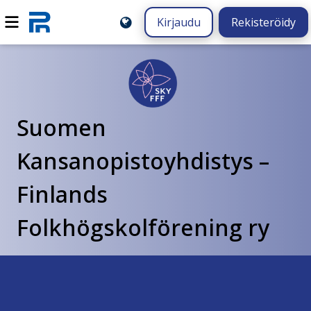
Kirjaudu
Rekisteröidy
Suomen
Kansanopistoyhdistys –
Finlands
Folkhögskolförening ry