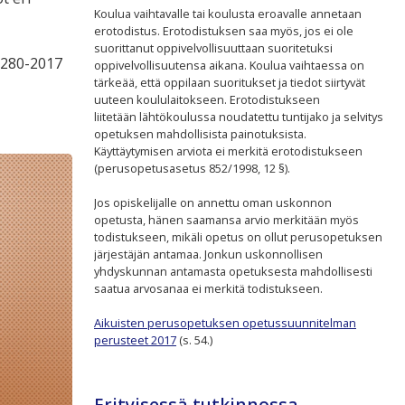
Koulua vaihtavalle tai koulusta eroavalle annetaan
erotodistus. Erotodistuksen saa myös, jos ei ole
suorittanut oppivelvollisuuttaan suoritetuksi
1280-2017
oppivelvollisuutensa aikana. Koulua vaihtaessa on
tärkeää, että oppilaan suoritukset ja tiedot siirtyvät
uuteen koululaitokseen. Erotodistukseen
liitetään lähtökoulussa noudatettu tuntijako ja selvitys
opetuksen mahdollisista painotuksista.
Käyttäytymisen arviota ei merkitä erotodistukseen
(perusopetusasetus 852/1998, 12 §).
Jos opiskelijalle on annettu oman uskonnon
opetusta, hänen saamansa arvio merkitään myös
todistukseen, mikäli opetus on ollut perusopetuksen
järjestäjän antamaa. Jonkun uskonnollisen
yhdyskunnan antamasta opetuksesta mahdollisesti
saatua arvosanaa ei merkitä todistukseen.
Aikuisten perusopetuksen opetussuunnitelman
perusteet 2017
(s. 54.)
Erityisessä tutkinnossa