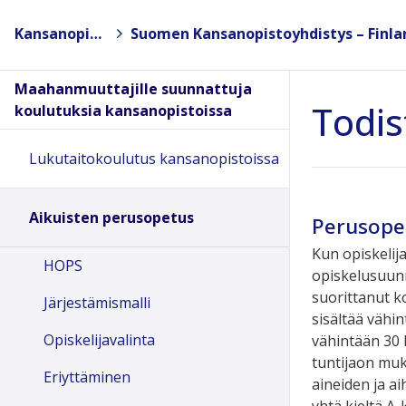
Kansanopistot
>
Maahanmuuttajille suunnattuja
Todis
koulutuksia kansanopistoissa
Lukutaitokoulutus kansanopistoissa
Aikuisten perusopetus
Perusope
Kun opiskelij
HOPS
opiskelusuun
suorittanut 
Järjestämismalli
sisältää vähin
Opiskelijavalinta
vähintään 30 
tuntijaon muk
Eriyttäminen
aineiden ja ai
yhtä kieltä A