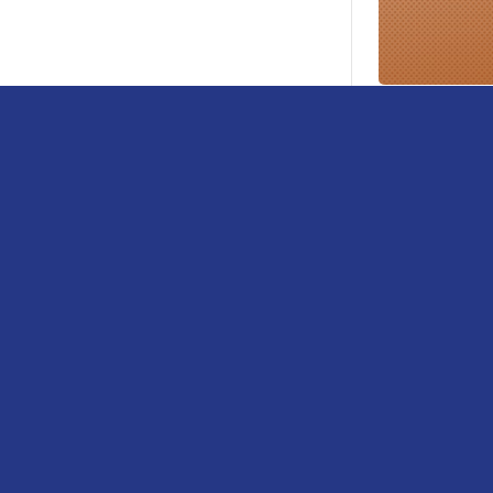
Ohjeet
Lähetä palautetta Peda.net-y
Saavutettavuus
Ilmoita asiaton sisältö