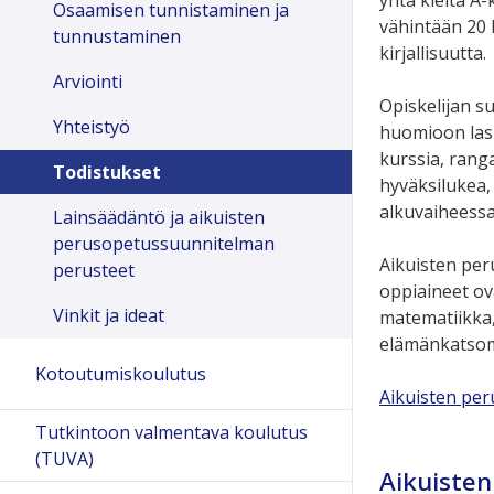
Osaamisen tunnistaminen ja
vähintään 20 k
tunnustaminen
kirjallisuutta.
Arviointi
Opiskelijan s
Yhteistyö
huomioon las
kurssia, rang
Todistukset
hyväksilukea, 
alkuvaiheessa
Lainsäädäntö ja aikuisten
perusopetussuunnitelman
Aikuisten per
perusteet
oppiaineet ovat
Vinkit ja ideat
matematiikka, 
elämänkatsomu
Kotoutumiskoulutus
Aikuisten pe
Tutkintoon valmentava koulutus
(TUVA)
Aikuiste