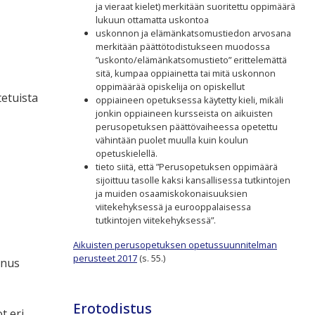
ja vieraat kielet) merkitään suoritettu oppimäärä
lukuun ottamatta uskontoa
uskonnon ja elämänkatsomustiedon arvosana
merkitään päättötodistukseen muodossa
”uskonto/elämänkatsomustieto” erittelemättä
sitä, kumpaa oppiainetta tai mitä uskonnon
oppimäärää opiskelija on opiskellut
tetuista
oppiaineen opetuksessa käytetty kieli, mikäli
jonkin oppiaineen kursseista on aikuisten
perusopetuksen päättövaiheessa opetettu
vähintään puolet muulla kuin koulun
opetuskielellä.
tieto siitä, että ”Perusopetuksen oppimäärä
sijoittuu tasolle kaksi kansallisessa tutkintojen
ja muiden osaamiskokonaisuuksien
viitekehyksessä ja eurooppalaisessa
tutkintojen viitekehyksessä”.
Aikuisten perusopetuksen opetussuunnitelman
perusteet 2017
(s. 55.)
nnus
Erotodistus
t eri