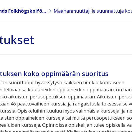
Suomen Kansanopistoyhdistys – Finlands Folkhögskolförening ry
>
tukset
tuksen koko oppimäärän suoritus
a on suorittanut hyväksytysti kaikkien henkilökohtaiseen
nitelmaansa kuuluneiden oppiaineiden oppimäärän, on hän
koko aikuisten perusopetuksen oppimäärän. Aikuisten peru
tään 46 päättövaiheen kurssia ja rangaistuslaitoksessa se vo
kurssia. Opiskeluihin kuuluu myös valinnaisia kursseja, ja n
aisten oppiaineiden kursseja tai muita perusopetukseen so
healuiden kursseja. Opinnoissa opiskelijan tulee opiskella v
-kielen oppimäärän mukaisesti. Kielistä tulee suorittaa yhtee