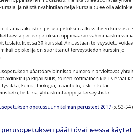
urssia, ja näistä nvähintään neljä kurssia tulee olla äidinkiel
uorittamia aikuisten perusopetuksen alkuvaiheen kursseja e
kettaessa perusopetuksen oppimäärän vähimmäiskurssimä
aistuslaitoksessa 30 kurssia). Ainoastaan terveystieto voida
mikäli opiskelija on suorittanut terveystiedon kurssin jo
.
usopetuksen päättöarvioinnissa numeroin arvioitavat yhtei
 äidinkieli ja kirjallisuus, toinen kotimainen kieli, vieraat kie
fysiikka, kemia, biologia, maantieto, uskonto tai
stieto, historia, yhteiskuntaoppi ja terveystieto.
rusopetuksen opetussuunnitelman perusteet 2017
(s. 53-54.)
n perusopetuksen päättövaiheessa käytet