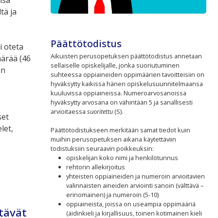
tä ja
Päättötodistus
i oteta
Aikuisten perusopetuksen päättötodistus annetaan
ärää (46
sellaiselle opiskelijalle, jonka suoriutuminen
an
suhteessa oppiaineiden oppimäärien tavoitteisiin on
hyväksytty kaikissa hänen opiskelusuunnitelmaansa
kuuluvissa oppiaineissa. Numeroarvosanoissa
hyväksytty arvosana on vähintään 5 ja sanallisesti
arvioitaessa
suoritettu
(S).
set
let,
Päättötodistukseen merkitään samat tiedot kuin
muihin perusopetuksen aikana käytettäviin
todistuksiin seuraavin poikkeuksin:
opiskelijan koko nimi ja henkilötunnus
rehtorin allekirjoitus
yhteisten oppiaineiden ja numeroin arvioitavien
valinnaisten aineiden arviointi sanoin (välttävä –
erinomainen) ja numeroin (5-10)
oppiaineista, joissa on useampia oppimääriä
tävät
(äidinkieli ja kirjallisuus, toinen kotimainen kieli