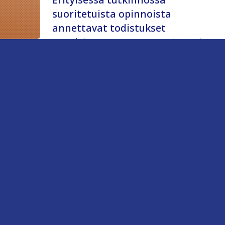
suoritetuista opinnoista
annettavat todistukset
Jos opiskelija on suorittanut perusopetuksen jonkin
oppiaineen oppimäärän erityisessä tutkinnossa,
hänelle annetaan todistus perusopetuksen
oppiaineen oppimäärän suorittamisesta.
Todistuksessa tulee näkyä suoritettu oppiaine ja
oppimäärä, ja samaan todistukseen voidaan merkitä
useamman eri oppiaineiden suoritukset. Oppilas voi
saada todistuksen osittain suoritetusta
oppimäärästä. Todistus perusopetuksen koko
oppimäärän suorittamisesta voidaan antaa, jos
perusopetuksen koko oppimäärä on suoritettu
erityisessä tutkinnossa.
Aikuisten perusopetuksen opetussuunnitelman
perusteet 2017
(s. 55.)
Sivun alkuun