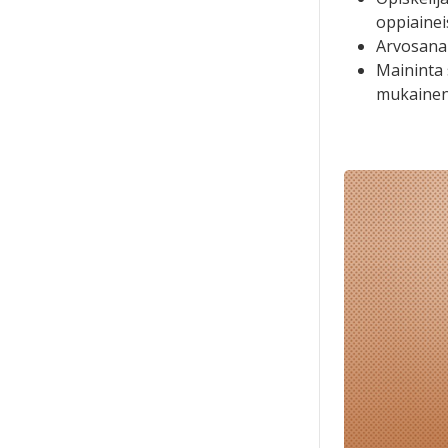
oppiainei
Arvosana
Maininta 
mukaine