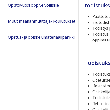
todistuks
Opistovuosi oppivelvollisille
Päättötod
Muut maahanmuuttaja- koulutukset
Erotodist
Todistys
Todistus 
Opetus- ja opiskelumateriaalipankki
oppimäär
Todistuks
Todistuk
Opetuksen
Järjestäm
Opiskelij
Todistuk
Rehtorin a
Opiskelij