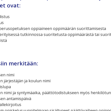
et ovat:
istus
us
 perusopetuksen oppiaineen oppimäärän suorittamisesta
erityisessä tutkinnossa suoritetusta oppimäärästä tai suori
istä
iin merkitään:
sen nimi
 järjestäjän ja koulun nimi
islupa
an nimi ja syntymäaika, päättötodistukseen myös henkilötu
sen antamispäivä
llekirjoitus
am opiskelusuunnitelmaan sisältyneet päättövaiheen opinno