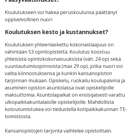
Koulutukseen voi hakea peruskoulunsa päättänyt
oppivelvollinen nuori
Koulutuksen kesto ja kustannukset?
Koulutuksen yhteenlaskettu kokonaislaajuus on
vähintään 53 opintopistettä. Koulutus koostuu
yhteisistä opintokokonaisuuksista (väh. 24 op) sekä
suuntautumisopinnoista (max 29 op), jotka nuori voi
valita kiinnostuksensa ja kunkin kansanopiston
tarjonnan mukaan.
Opiskelu, ruokailu koulupäivinä ja
asuminen opiston asuntolassa ovat opiskelijoille
maksuttomia. Asuntolapaikat on ensisijaisesti varattu
ulkopaikkakuntalaisille opiskelijoille. Mahdollista
kotoutumistukea voi tiedustella kotipaikkakunnan TE-
toimistosta.
Kansanopistojen tarjonta vaihtelee opistoittain.