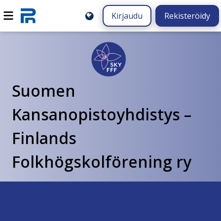
Kirjaudu
Rekisteröidy
Suomen
Kansanopistoyhdistys –
Finlands
Folkhögskolförening ry