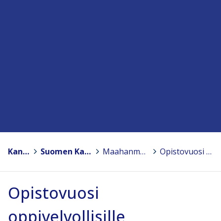
Kansanopistot
>
Suomen Kansanopistoyhdistys – Finlands Folkhögskolförening ry
>
Maahanmuuttajille suunnattuja koulutuksia kansanopistoissa
>
Opistovuosi oppivelvollisille
Opistovuosi
oppivelvollisille