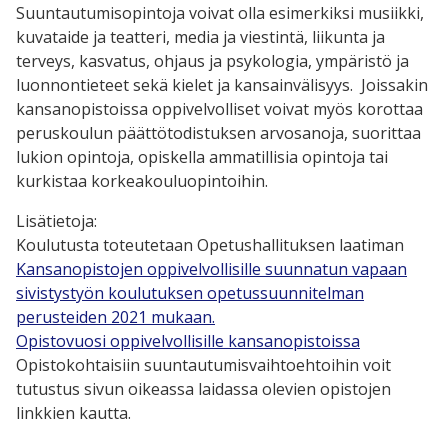
Suuntautumisopintoja voivat olla esimerkiksi musiikki,
kuvataide ja teatteri, media ja viestintä, liikunta ja
terveys, kasvatus, ohjaus ja psykologia, ympäristö ja
luonnontieteet sekä kielet ja kansainvälisyys.
Joissakin
kansanopistoissa oppivelvolliset voivat myös korottaa
peruskoulun päättötodistuksen arvosanoja, suorittaa
lukion opintoja, opiskella ammatillisia opintoja tai
kurkistaa korkeakouluopintoihin.
Lisätietoja:
Koulutusta toteutetaan Opetushallituksen laatiman
Kansanopistojen oppivelvollisille suunnatun vapaan
sivistystyön koulutuksen opetussuunnitelman
perusteiden 2021 mukaan.
Opistovuosi oppivelvollisille kansanopistoissa
Opistokohtaisiin suuntautumisvaihtoehtoihin voit
tutustus sivun oikeassa laidassa olevien opistojen
linkkien kautta.