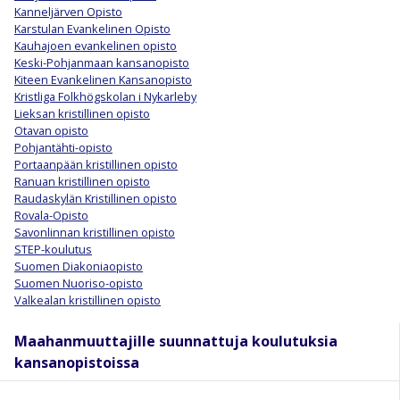
Kanneljärven Opisto
Karstulan Evankelinen Opisto
Kauhajoen evankelinen opisto
Keski-Pohjanmaan kansanopisto
Kiteen Evankelinen Kansanopisto
Kristliga Folkhögskolan i Nykarleby
Lieksan kristillinen opisto
Otavan opisto
Pohjantähti-opisto
Portaanpään kristillinen opisto
Ranuan kristillinen opisto
Raudaskylän Kristillinen opisto
Rovala-Opisto
Savonlinnan kristillinen opisto
STEP-koulutus
Suomen Diakoniaopisto
Suomen Nuoriso-opisto
Valkealan kristillinen opisto
Maahanmuuttajille suunnattuja koulutuksia
kansanopistoissa