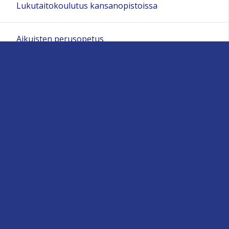
Lukutaitokoulutus kansanopistoissa
Aikuisten perusopetus
Kotoutumiskoulutus
Tutkintoon valmentava koulutus (TUVA)
Opistovuosi oppivelvollisille
Muut maahanmuuttaja- koulutukset
Opetus- ja opiskelumateriaalipankki