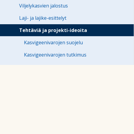
Viljelykasvien jalostus
Laji- ja lajike-esittelyt
Tehtäviä ja projekti-ideoita
Kasvigeenivarojen suojelu
Kasvigeenivarojen tutkimus
Muita tehtäviä
Opettajalle
Kotitalous
Kuvataide
Lukio: Kasvinjalostus