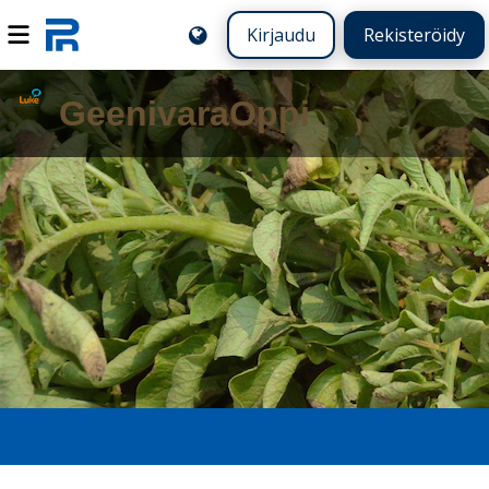
Kirjaudu
Rekisteröidy
GeenivaraOppi