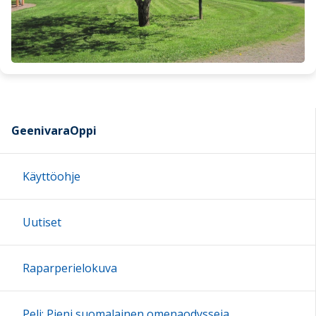
GeenivaraOppi
Käyttöohje
Uutiset
Raparperielokuva
Peli: Pieni suomalainen omenaodysseia