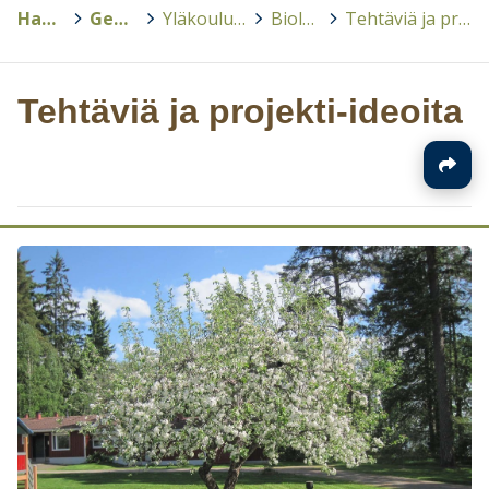
Hankkeet
>
GeenivaraOppi
>
Yläkoulu: Ilmiöpohjainen oppiminen
>
Biologia ja maantiede
>
Tehtäviä ja projekti-ideoita
Tehtäviä ja projekti-ideoita