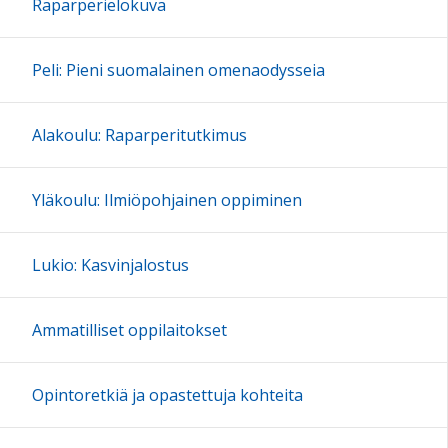
Raparperielokuva
Peli: Pieni suomalainen omenaodysseia
Alakoulu: Raparperitutkimus
Yläkoulu: Ilmiöpohjainen oppiminen
Lukio: Kasvinjalostus
Ammatilliset oppilaitokset
Opintoretkiä ja opastettuja kohteita