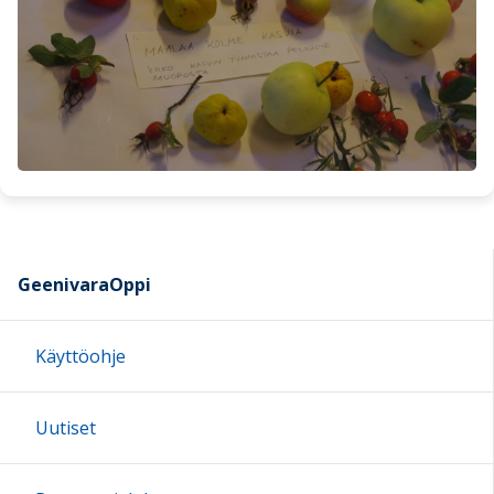
GeenivaraOppi
Käyttöohje
Uutiset