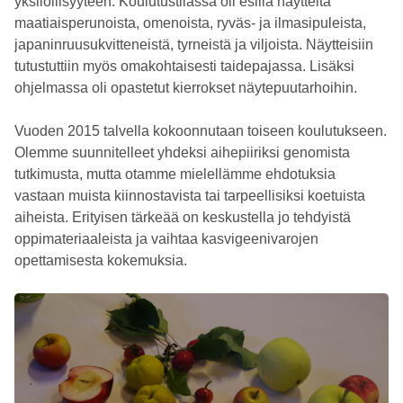
yksilöllisyyteen. Koulutustilassa oli esillä näytteitä
maatiaisperunoista, omenoista, ryväs- ja ilmasipuleista,
japaninruusukvitteneistä, tyrneistä ja viljoista. Näytteisiin
tutustuttiin myös omakohtaisesti taidepajassa. Lisäksi
ohjelmassa oli opastetut kierrokset näytepuutarhoihin.
Vuoden 2015 talvella kokoonnutaan toiseen koulutukseen.
Olemme suunnitelleet yhdeksi aihepiiriksi genomista
tutkimusta, mutta otamme mielellämme ehdotuksia
vastaan muista kiinnostavista tai tarpeellisiksi koetuista
aiheista. Erityisen tärkeää on keskustella jo tehdyistä
oppimateriaaleista ja vaihtaa kasvigeenivarojen
opettamisesta kokemuksia.