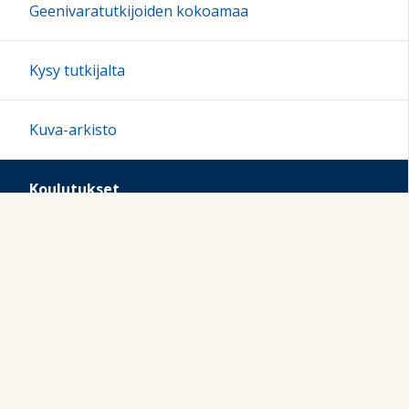
Geenivaratutkijoiden kokoamaa
Kysy tutkijalta
Kuva-arkisto
Koulutukset
Koulutus I
Koulutus II
Hankkeen tiedot
Sivukartta