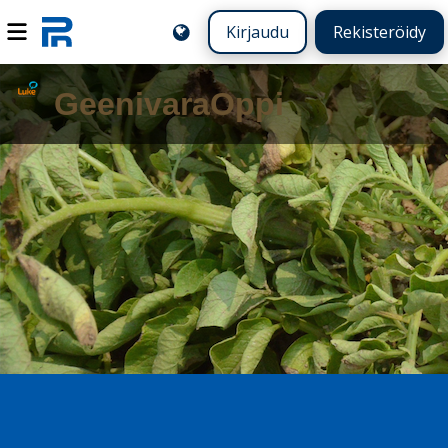
Kirjaudu
Rekisteröidy
GeenivaraOppi