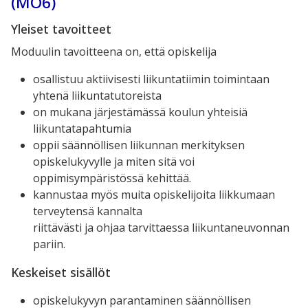
(MO6)
Yleiset tavoitteet
Moduulin tavoitteena on, että opiskelija
osallistuu aktiivisesti liikuntatiimin toimintaan
yhtenä liikuntatutoreista
on mukana järjestämässä koulun yhteisiä
liikuntatapahtumia
oppii säännöllisen liikunnan merkityksen
opiskelukyvylle ja miten sitä voi
oppimisympäristössä kehittää.
kannustaa myös muita opiskelijoita liikkumaan
terveytensä kannalta
riittävästi ja ohjaa tarvittaessa liikuntaneuvonnan
pariin.
Keskeiset sisällöt
opiskelukyvyn parantaminen säännöllisen