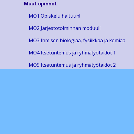
Muut opinnot
MO1 Opiskelu haltuun!
MO2 Järjestötoiminnan moduuli
MO3 Ihmisen biologiaa, fysiikkaa ja kemiaa
MO4 Itsetuntemus ja ryhmätyötaidot 1
MO5 Itsetuntemus ja ryhmätyötaidot 2
MO6 Liikuntatutor-toiminnan moduuli
MO7 Vertaistutor-moduuli
MO8 Maailmankansalaisen kypsyyskoe
Lukiodiplomit
Sivustojen ylläpito