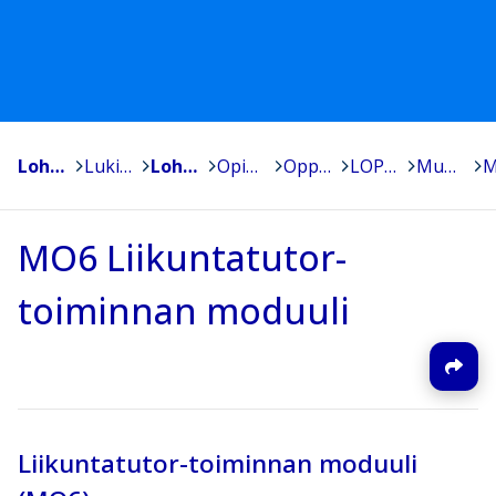
Lohja, Lojo
>
Lukiokoulutus - Gymnasieutbildning
>
Lohjan Yhteislyseon lukio
>
Opiskelijoille
>
Oppiaineet
>
LOPS 2021
>
Muut opinnot
>
MO6 Liikuntatutor-
toiminnan moduuli
Liikuntatutor-toiminnan moduuli