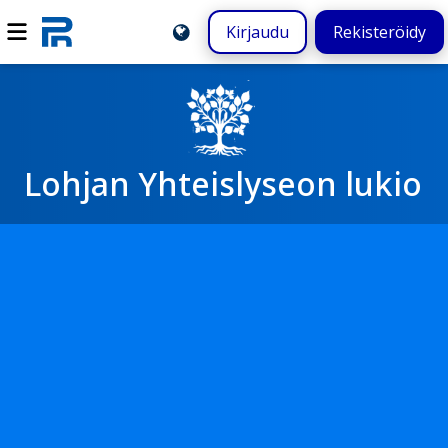
Kirjaudu
Rekisteröidy
Lohjan Yhteislyseon lukio