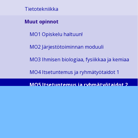
Tietotekniikka
Muut opinnot
MO1 Opiskelu haltuun!
MO2 Järjestötoiminnan moduuli
MO3 Ihmisen biologiaa, fysiikkaa ja kemiaa
MO4 Itsetuntemus ja ryhmätyötaidot 1
MO5 Itsetuntemus ja ryhmätyötaidot 2
MO6 Liikuntatutor-toiminnan moduuli
MO7 Vertaistutor-moduuli
MO8 Maailmankansalaisen kypsyyskoe
Lukiodiplomit