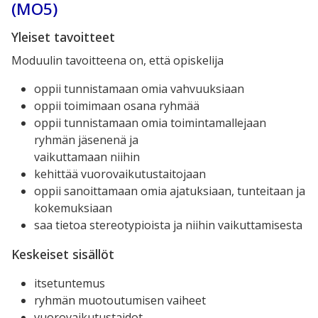
(MO5)
Yleiset tavoitteet
Moduulin tavoitteena on, että opiskelija
oppii tunnistamaan omia vahvuuksiaan
oppii toimimaan osana ryhmää
oppii tunnistamaan omia toimintamallejaan
ryhmän jäsenenä ja
vaikuttamaan niihin
kehittää vuorovaikutustaitojaan
oppii sanoittamaan omia ajatuksiaan, tunteitaan ja
kokemuksiaan
saa tietoa stereotypioista ja niihin vaikuttamisesta
Keskeiset sisällöt
itsetuntemus
ryhmän muotoutumisen vaiheet
vuorovaikutustaidot