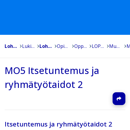
Lohja, Lojo
>
Lukiokoulutus - Gymnasieutbildning
>
Lohjan Yhteislyseon lukio
>
Opiskelijoille
>
Oppiaineet
>
LOPS 2021
>
Muut opinnot
>
MO5 Itsetuntemus ja
ryhmätyötaidot 2
Itsetuntemus ja ryhmätyötaidot 2