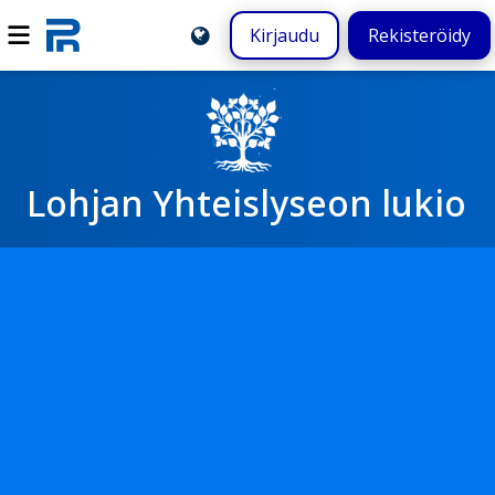
Kirjaudu
Rekisteröidy
Lohjan Yhteislyseon lukio