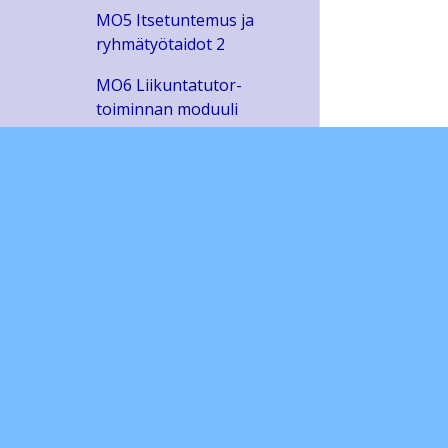
MO5 Itsetuntemus ja
ryhmätyötaidot 2
MO6 Liikuntatutor-
toiminnan moduuli
MO7 Vertaistutor-moduuli
MO8 Maailmankansalaisen
kypsyyskoe
Lukiodiplomit
Sivustojen ylläpito
Ohjeita ja lomakkeita
Lukuvuoden aikatauluja
Opinto-ohjaus