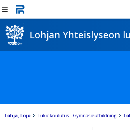
Lohjan Yhteislyseon l
Lohja, Lojo
>
Lukiokoulutus - Gymnasieutbildning
>
Lo