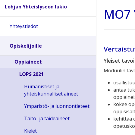
Lohjan Yhteislyseon lukio
MO7 V
Yhteystiedot
Opiskelijoille
Vertaist
Yleiset tavo
Oppiaineet
Moduulin tavo
LOPS 2021
osallistu
Humanistiset ja
antaa tuki
yhteiskunnalliset aineet
oppiainei
kokee ope
Ympäristö- ja luonnontieteet
oppisisäl
Taito- ja taideaineet
kehittää 
opetusk
Kielet