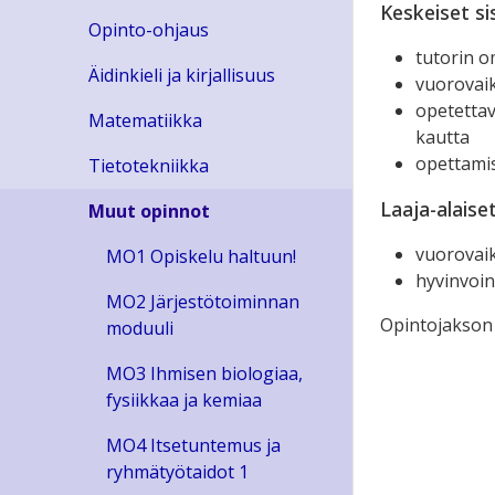
Keskeiset si
Opinto-ohjaus
tutorin o
Äidinkieli ja kirjallisuus
vuorovaik
opetettav
Matematiikka
kautta
opettamis
Tietotekniikka
Laaja-alaise
Muut opinnot
vuorovai
MO1 Opiskelu haltuun!
hyvinvoi
MO2 Järjestötoiminnan
Opintojakson 
moduuli
MO3 Ihmisen biologiaa,
fysiikkaa ja kemiaa
MO4 Itsetuntemus ja
ryhmätyötaidot 1