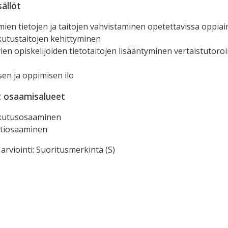
sällöt
mien tietojen ja taitojen vahvistaminen opetettavissa oppiai
utustaitojen kehittyminen
ien opiskelijoiden tietotaitojen lisääntyminen vertaistutoro
en ja oppimisen ilo
t osaamisalueet
kutusosaaminen
ntiosaaminen
arviointi: Suoritusmerkintä (S)