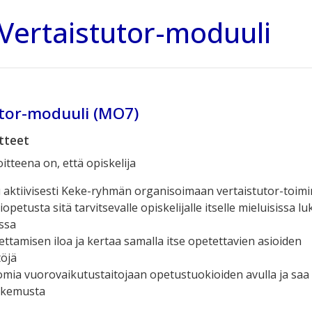
ertaistutor-moduuli
utor-moduuli (MO7)
itteet
itteena on, että opiskelija
u aktiivisesti Keke-ryhmän organisoimaan vertaistutor-toim
opetusta sitä tarvitsevalle opiskelijalle itselle mieluisissa lu
ssa
ttamisen iloa ja kertaa samalla itse opetettavien asioiden
töjä
omia vuorovaikutustaitojaan opetustuokioiden avulla ja saa
okemusta