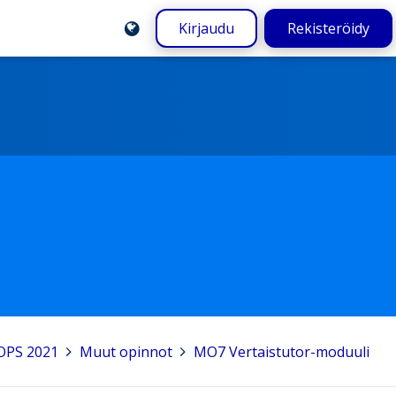
Kirjaudu
Rekisteröidy
OPS 2021
>
Muut opinnot
>
MO7 Vertaistutor-moduuli