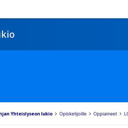
ukio
hjan Yhteislyseon lukio
>
Opiskelijoille
>
Oppiaineet
>
L