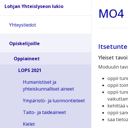
Lohjan Yhteislyseon lukio
MO4 I
Yhteystiedot
Opiskelijoille
Itsetunt
Yleiset tavo
Oppiaineet
Moduulin tavo
LOPS 2021
oppii tu
Humanistiset ja
oppii to
yhteiskunnalliset aineet
oppii tun
vaikuttam
Ympäristö- ja luonnontieteet
kehittää 
Taito- ja taideaineet
oppii san
saa tieto
Kielet