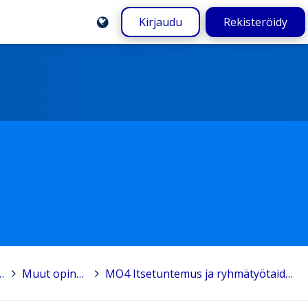
Kirjaudu
Rekisteröidy
S 2021
>
Muut opinnot
>
MO4 Itsetuntemus ja ryhmätyötaidot 1