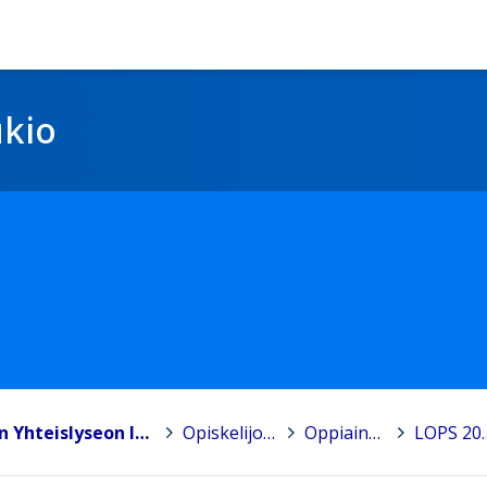
ukio
Lohjan Yhteislyseon lukio
>
Opiskelijoille
>
Oppiaineet
>
LOP