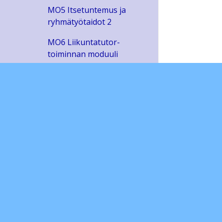
MO5 Itsetuntemus ja
ryhmätyötaidot 2
MO6 Liikuntatutor-
toiminnan moduuli
MO7 Vertaistutor-moduuli
MO8 Maailmankansalaisen
kypsyyskoe
Lukiodiplomit
Sivustojen ylläpito
Ohjeita ja lomakkeita
Lukuvuoden aikatauluja
Opinto-ohjaus