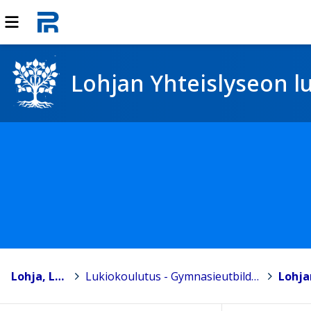
Lohjan Yhteislyseon l
Lohja, Lojo
>
Lukiokoulutus - Gymnasieutbildning
>