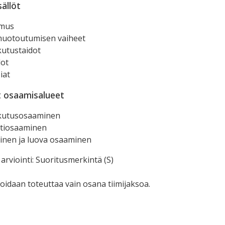
sällöt
emus
uotoutumisen vaiheet
kutustaidot
dot
iat
t osaamisalueet
kutusosaaminen
ntiosaaminen
inen ja luova osaaminen
arviointi: Suoritusmerkintä (S)
oidaan toteuttaa vain osana tiimijaksoa.