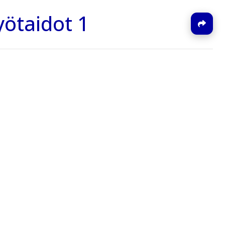
ötaidot 1
J