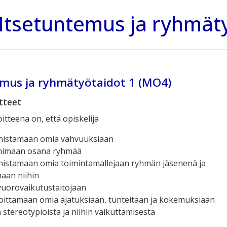
tsetuntemus ja ryhmäty
emus ja ryhmätyötaidot 1 (MO4)
itteet
itteena on, että opiskelija
nnistamaan omia vahvuuksiaan
imimaan osana ryhmää
nistamaan omia toimintamallejaan ryhmän jäsenenä ja
aan niihin
vuorovaikutustaitojaan
oittamaan omia ajatuksiaan, tunteitaan ja kokemuksiaan
a stereotypioista ja niihin vaikuttamisesta