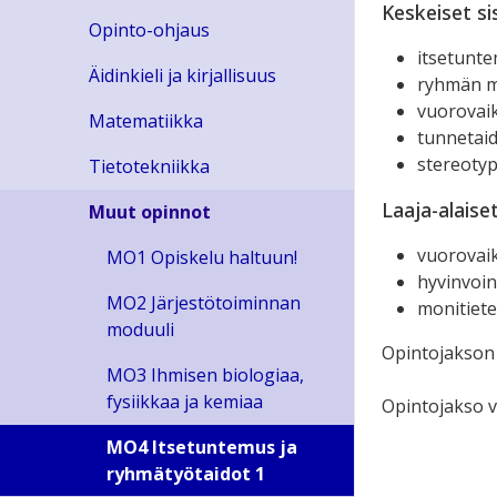
Keskeiset si
Opinto-ohjaus
itsetunt
Äidinkieli ja kirjallisuus
ryhmän m
vuorovai
Matematiikka
tunnetai
stereotyp
Tietotekniikka
Laaja-alaise
Muut opinnot
vuorovai
MO1 Opiskelu haltuun!
hyvinvoi
MO2 Järjestötoiminnan
monitiete
moduuli
Opintojakson 
MO3 Ihmisen biologiaa,
fysiikkaa ja kemiaa
Opintojakso v
MO4 Itsetuntemus ja
ryhmätyötaidot 1