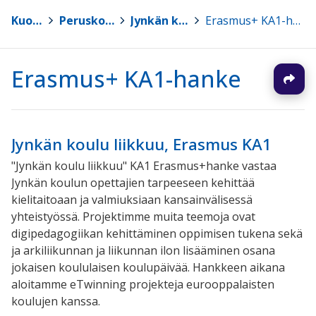
Kuopio
>
Peruskoulut
>
Jynkän koulu
>
Erasmus+ KA1-hanke
Erasmus+ KA1-hanke
Jynkän koulu liikkuu, Erasmus KA1
"Jynkän koulu liikkuu" KA1 Erasmus+hanke vastaa
Jynkän koulun opettajien tarpeeseen kehittää
kielitaitoaan ja valmiuksiaan kansainvälisessä
yhteistyössä. Projektimme muita teemoja ovat
digipedagogiikan kehittäminen oppimisen tukena sekä
ja arkiliikunnan ja liikunnan ilon lisääminen osana
jokaisen koululaisen koulupäivää. Hankkeen aikana
aloitamme eTwinning projekteja eurooppalaisten
koulujen kanssa.