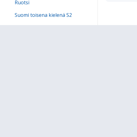
Ruotsi
Suomi toisena kielenä S2
Luokkien sivut
*****
Erasmus+ KA1-hanke
In English
Sivukartta
Ohjeet
Lähetä palautetta Peda.net-y