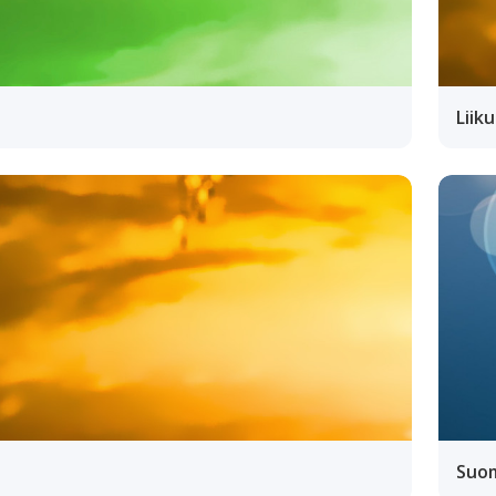
Liik
Suom