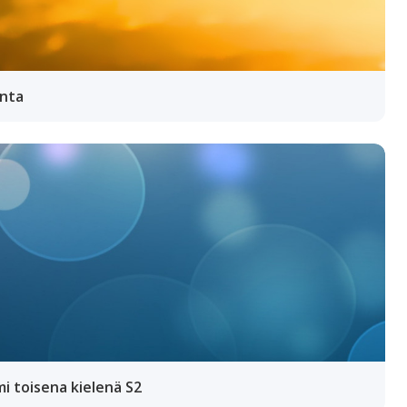
unta
i toisena kielenä S2