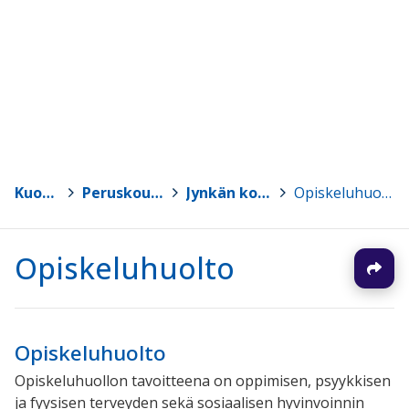
Kuopio
>
Peruskoulut
>
Jynkän koulu
>
Opiskeluhuolto
Opiskeluhuolto
Opiskeluhuolto
Opiskeluhuollon tavoitteena on oppimisen, psyykkisen
ja fyysisen terveyden sekä sosiaalisen hyvinvoinnin