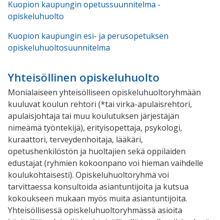
Kuopion kaupungin opetussuunnitelma -
opiskeluhuolto
Kuopion kaupungin esi- ja perusopetuksen
opiskeluhuoltosuunnitelma
Yhteisöllinen opiskeluhuolto
Monialaiseen yhteisölliseen opiskeluhuoltoryhmään
kuuluvat koulun rehtori (*tai virka-apulaisrehtori,
apulaisjohtaja tai muu koulutuksen järjestäjän
nimeämä työntekijä), erityisopettaja, psykologi,
kuraattori, terveydenhoitaja, lääkäri,
opetushenkilöstön ja huoltajien sekä oppilaiden
edustajat (ryhmien kokoonpano voi hieman vaihdelle
koulukohtaisesti). Opiskeluhuoltoryhmä voi
tarvittaessa konsultoida asiantuntijoita ja kutsua
kokoukseen mukaan myös muita asiantuntijoita.
Yhteisöllisessä opiskeluhuoltoryhmässä asioita