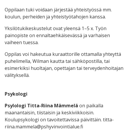
Oppilaan tuki voidaan järjestää yhteistyössä mm.
koulun, perheiden ja yhteistyötahojen kanssa.
Yksilötukikeskustelut ovat yleensä 1–5 x. Työn
painopiste on ennaltaehkäisevässä ja varhaisen
vaiheen tuessa.
Oppilas voi hakeutua kuraattorille ottamalla yhteyttä
puhelimella, Wilman kautta tai sähköpostilla, tai
esimerkiksi huoltajan, opettajan tai terveydenhoitajan
välityksellä.
Psykologi
Psylologi Titta-Riina Mämmelä
on paikalla
maanantaisin, tiistaisin ja keskiviikkoisin.
Koulupsykologi on tavoitettavissa päivittäin. titta-
riina.mammela@pshyvinvointialue.fi