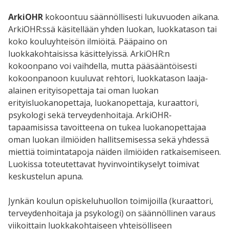
ArkiOHR
kokoontuu säännöllisesti lukuvuoden aikana.
ArkiOHR:ssä käsitellään yhden luokan, luokkatason tai
koko kouluyhteisön ilmiöitä. Pääpaino on
luokkakohtaisissa käsittelyissä. ArkiOHR:n
kokoonpano voi vaihdella, mutta pääsääntöisesti
kokoonpanoon kuuluvat rehtori, luokkatason laaja-
alainen erityisopettaja tai oman luokan
erityisluokanopettaja, luokanopettaja, kuraattori,
psykologi sekä terveydenhoitaja. ArkiOHR-
tapaamisissa tavoitteena on tukea luokanopettajaa
oman luokan ilmiöiden hallitsemisessa sekä yhdessä
miettiä toimintatapoja näiden ilmiöiden ratkaisemiseen.
Luokissa toteutettavat hyvinvointikyselyt toimivat
keskustelun apuna.
Jynkän koulun opiskeluhuollon toimijoilla (kuraattori,
terveydenhoitaja ja psykologi) on säännöllinen varaus
viikoittain luokkakohtaiseen yhteisölliseen