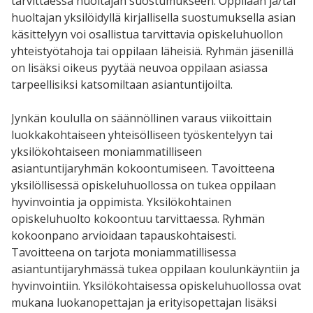
tarvittaessa huoltajan suostumukseen. Oppilaan ja/tai
huoltajan yksilöidyllä kirjallisella suostumuksella asian
käsittelyyn voi osallistua tarvittavia opiskeluhuollon
yhteistyötahoja tai oppilaan läheisiä. Ryhmän jäsenillä
on lisäksi oikeus pyytää neuvoa oppilaan asiassa
tarpeellisiksi katsomiltaan asiantuntijoilta.
Jynkän koululla on säännöllinen varaus viikoittain
luokkakohtaiseen yhteisölliseen työskentelyyn tai
yksilökohtaiseen moniammatilliseen
asiantuntijaryhmän kokoontumiseen.
Tavoitteena
yksilöllisessä opiskeluhuollossa on tukea oppilaan
hyvinvointia ja oppimista. Yksilökohtainen
opiskeluhuolto kokoontuu tarvittaessa. Ryhmän
kokoonpano arvioidaan tapauskohtaisesti.
Tavoitteena on tarjota moniammatillisessa
asiantuntijaryhmässä tukea oppilaan koulunkäyntiin ja
hyvinvointiin. Yksilökohtaisessa opiskeluhuollossa ovat
mukana luokanopettajan ja erityisopettajan lisäksi