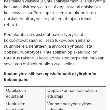
käsitellään yleisellä ja yhteisöllisellä tasolla, eikä ryhmä
koskaan käsittele yksittäistä oppilasta tai opiskelijaa
koskevaa asiaa. Perusopetuksen koulukohtaisten
opiskeluhuoltoryhmien puheenjohtajana toimii
rehtori.
Koulukohtaiset opiskeluhuollon työryhmät
kokoontuvat säännöllisesti lukuvuoden aikana
suunnitellen, kehittäen ja arvioiden yhteisöllistä
opiskeluhuoltotyötä. Yhteisöllisen opiskeluhuollon
toteutus rakentuu koulukohtaisten tarpeiden mukaan
soveltaen opiskeluhuollon vuosikelloa.
Koulun yhteisöllisen opiskeluhuoltotyöryhmän
kokoonpano
Oppilaiden
Oppilaskunnan hallituksen
edustajat
edustaja
Huoltajien
Vanhempainyhdistyksen
edustajat
edustaja