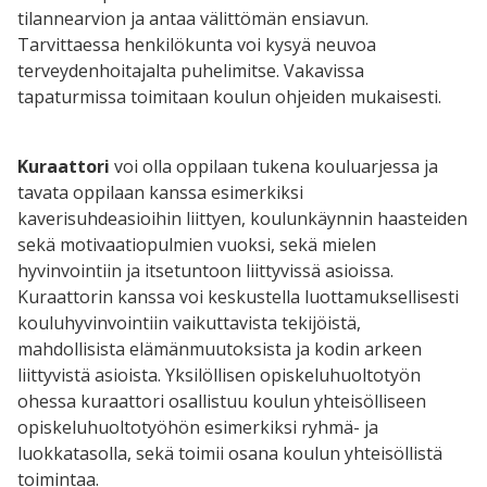
tilannearvion ja antaa välittömän ensiavun.
Tarvittaessa henkilökunta voi kysyä neuvoa
terveydenhoitajalta puhelimitse. Vakavissa
tapaturmissa toimitaan koulun ohjeiden mukaisesti.
Kuraattori
voi olla oppilaan tukena kouluarjessa ja
tavata oppilaan kanssa esimerkiksi
kaverisuhdeasioihin liittyen, koulunkäynnin haasteiden
sekä motivaatiopulmien vuoksi, sekä mielen
hyvinvointiin ja itsetuntoon liittyvissä asioissa.
Kuraattorin kanssa voi keskustella luottamuksellisesti
kouluhyvinvointiin vaikuttavista tekijöistä,
mahdollisista elämänmuutoksista ja kodin arkeen
liittyvistä asioista. Yksilöllisen opiskeluhuoltotyön
ohessa kuraattori osallistuu koulun yhteisölliseen
opiskeluhuoltotyöhön esimerkiksi ryhmä- ja
luokkatasolla, sekä toimii osana koulun yhteisöllistä
toimintaa.