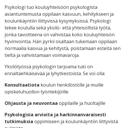
Psykologi tuo kouluyhteisöön psykologista
asiantuntemusta oppilaan kasvuun, kehitykseen ja
koulunkäyntiin liittyvissä kysymyksissä. Psykologi
tekee koululla sekä yksilö- että yhteisöllistä työtä,
jonka tavoitteena on vahvistaa koko kouluyhteisön
hyvinvointia. Hän pyrkii osaltaan tukemaan oppilaan
normaalia kasvua ja kehitystä, poistamaan esteitä sen
tieltä ja vahvistamaan voimavaroja.
Yksilötyössä psykologin tarjoama tuki on
ennaltaehkäisevää ja lyhytkestoista. Se voi olla:
Konsultaatiota
koulun henkilöstölle ja muille
opiskeluhuollon työntekijöille.
Ohjausta ja neuvontaa
oppilaille ja huoltajille
Psykologisia arvioita ja harkinnanvaraisesti
tutkimuksia
oppimiseen ja koulunkäyntiin liittyvistä