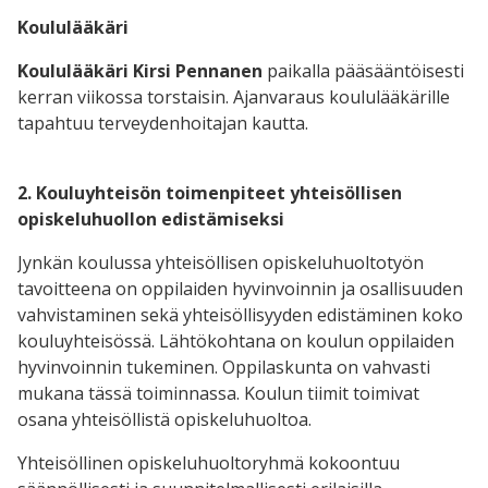
Koululääkäri
Koululääkäri Kirsi Pennanen
paikalla pääsääntöisesti
kerran viikossa torstaisin. Ajanvaraus koululääkärille
tapahtuu terveydenhoitajan kautta.
2. Kouluyhteisön toimenpiteet yhteisöllisen
opiskeluhuollon edistämiseksi
Jynkän koulussa yhteisöllisen opiskeluhuoltotyön
tavoitteena on oppilaiden hyvinvoinnin ja osallisuuden
vahvistaminen sekä yhteisöllisyyden edistäminen koko
kouluyhteisössä. Lähtökohtana on koulun oppilaiden
hyvinvoinnin tukeminen. Oppilaskunta on vahvasti
mukana tässä toiminnassa. Koulun tiimit toimivat
osana yhteisöllistä opiskeluhuoltoa.
Yhteisöllinen opiskeluhuoltoryhmä kokoontuu