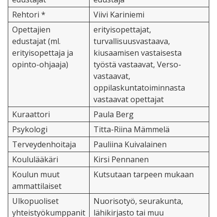
Rehtori *
Viivi Kariniemi
Opettajien
erityisopettajat,
edustajat (ml.
turvallisuusvastaava,
erityisopettaja ja
kiusaamisen vastaisesta
opinto-ohjaaja)
työstä vastaavat, Verso-
vastaavat,
oppilaskuntatoiminnasta
vastaavat opettajat
Kuraattori
Paula Berg
Psykologi
Titta-Riina Mämmelä
Terveydenhoitaja
Pauliina Kuivalainen
Koululääkäri
Kirsi Pennanen
Koulun muut
Kutsutaan tarpeen mukaan
ammattilaiset
Ulkopuoliset
Nuorisotyö, seurakunta,
yhteistyökumppanit
lähikirjasto tai muu