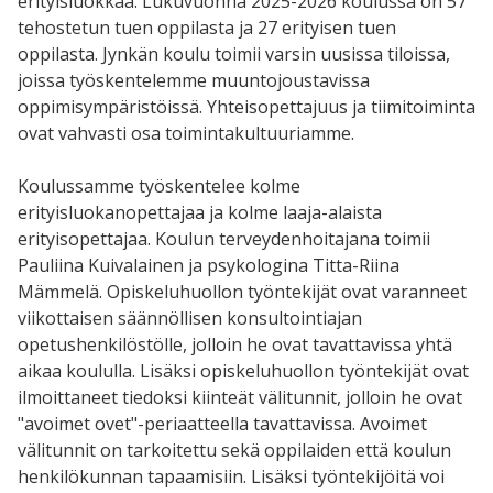
erityisluokkaa. Lukuvuonna 2025-2026 koulussa on 57
tehostetun tuen oppilasta ja 27 erityisen tuen
oppilasta. Jynkän koulu toimii varsin uusissa tiloissa,
joissa työskentelemme muuntojoustavissa
oppimisympäristöissä. Yhteisopettajuus ja tiimitoiminta
ovat vahvasti osa toimintakultuuriamme.
Koulussamme työskentelee kolme
erityisluokanopettajaa ja kolme laaja-alaista
erityisopettajaa. Koulun terveydenhoitajana toimii
Pauliina Kuivalainen ja psykologina Titta-Riina
Mämmelä. Opiskeluhuollon työntekijät ovat varanneet
viikottaisen säännöllisen konsultointiajan
opetushenkilöstölle, jolloin he ovat tavattavissa yhtä
aikaa koululla. Lisäksi opiskeluhuollon työntekijät ovat
ilmoittaneet tiedoksi kiinteät välitunnit, jolloin he ovat
"avoimet ovet"-periaatteella tavattavissa. Avoimet
välitunnit on tarkoitettu sekä oppilaiden että koulun
henkilökunnan tapaamisiin. Lisäksi työntekijöitä voi