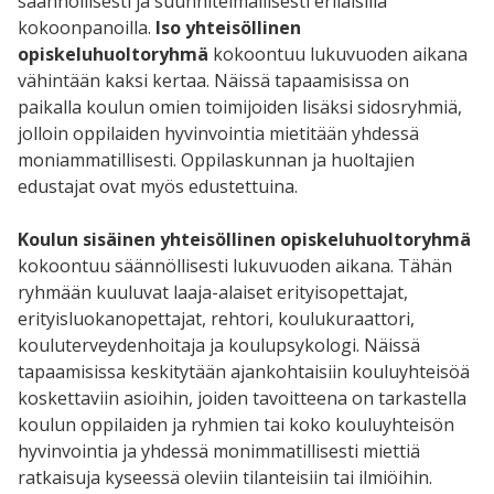
säännöllisesti ja suunnitelmallisesti erilaisilla
kokoonpanoilla.
Iso yhteisöllinen
opiskeluhuoltoryhmä
kokoontuu lukuvuoden aikana
vähintään kaksi kertaa. Näissä tapaamisissa on
paikalla koulun omien toimijoiden lisäksi sidosryhmiä,
jolloin oppilaiden hyvinvointia mietitään yhdessä
moniammatillisesti. Oppilaskunnan ja huoltajien
edustajat ovat myös edustettuina.
Koulun sisäinen yhteisöllinen opiskeluhuoltoryhmä
kokoontuu säännöllisesti lukuvuoden aikana. Tähän
ryhmään kuuluvat laaja-alaiset erityisopettajat,
erityisluokanopettajat, rehtori, koulukuraattori,
kouluterveydenhoitaja ja koulupsykologi. Näissä
tapaamisissa keskitytään ajankohtaisiin kouluyhteisöä
koskettaviin asioihin, joiden tavoitteena on tarkastella
koulun oppilaiden ja ryhmien tai koko kouluyhteisön
hyvinvointia ja yhdessä monimmatillisesti miettiä
ratkaisuja kyseessä oleviin tilanteisiin tai ilmiöihin.