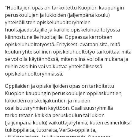
”Huoltajien opas on tarkoitettu Kuopion kaupungin
peruskoulujen ja lukioiden (jäljempänä koulu)
yhteisöllisten opiskeluhuoltoryhmien
huoltajaedustajille ja kaikille opiskeluhuoltotyöstä
kiinnostuneille huoltajille. Oppaassa kerrotaan
opiskeluhuoltotyöstä. Erityisesti avataan sitä, mitä
koulun yhteisöllinen opiskeluhuoltotyö tarkoittaa: mitä
se voi olla käytännössä, miten siinä voi olla mukana ja
mihin asioihin voi vaikuttaa yhteisöllisessä
opiskeluhuoltoryhmässä.
Oppilaiden ja opiskelijoiden opas on tarkoitettu
Kuopion kaupungin peruskoulujen oppilaskuntien,
lukioiden opiskelijakuntien ja muiden
osallisuusryhmien käyttöön. Osallisuusryhmillä
tarkoitetaan kaikkia peruskoulun tai lukion
(jäljempänä koulu) vaikuttajaryhmiä, kuten esimerkiksi
tukioppilaita, tutoreita, VerSo-oppilaita,