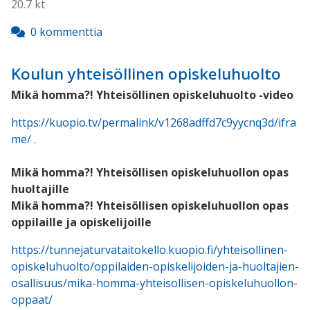
20.7 kt
0 kommenttia
Koulun yhteisöllinen opiskeluhuolto
Mikä homma?! Yhteisöllinen opiskeluhuolto -video
https://kuopio.tv/permalink/v1268adffd7c9yycnq3d/ifra
me/
.
Mikä homma?! Yhteisöllisen opiskeluhuollon opas
huoltajille
Mikä homma?! Yhteisöllisen opiskeluhuollon opas
oppilaille ja opiskelijoille
https://tunnejaturvataitokello.kuopio.fi/yhteisollinen-
opiskeluhuolto/oppilaiden-opiskelijoiden-ja-huoltajien-
osallisuus/mika-homma-yhteisollisen-opiskeluhuollon-
oppaat/