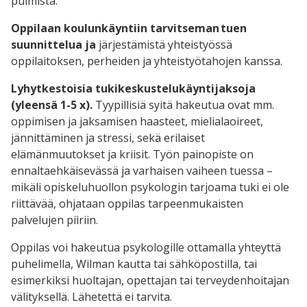
pulmista.
Oppilaan koulunkäyntiin tarvitseman tuen
suunnittelua ja
järjestämistä yhteistyössä
oppilaitoksen, perheiden ja yhteistyötahojen kanssa.
Lyhytkestoisia tukikeskustelukäyntijaksoja
(yleensä 1-5 x).
Tyypillisiä syitä hakeutua ovat mm.
oppimisen ja jaksamisen haasteet, mielialaoireet,
jännittäminen ja stressi, sekä erilaiset
elämänmuutokset ja kriisit. Työn painopiste on
ennaltaehkäisevässä ja varhaisen vaiheen tuessa –
mikäli opiskeluhuollon psykologin tarjoama tuki ei ole
riittävää, ohjataan oppilas tarpeenmukaisten
palvelujen piiriin.
Oppilas voi hakeutua psykologille ottamalla yhteyttä
puhelimella, Wilman kautta tai sähköpostilla, tai
esimerkiksi huoltajan, opettajan tai terveydenhoitajan
välityksellä. Lähetettä ei tarvita.