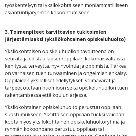
työskentelyyn tai yksilökohtaiseen moniammatilliseen
asiantuntijaryhmän kokoontumiseen.
3. Toimenpiteet tarvittavien tukitoimien
järjestämiseksi (yksilökohtainen opiskeluhuolto)
Yksilökohtaisen opiskeluhuollon tavoitteena on
seurata ja edistää lapsen/oppilaan kokonaisvaltaista
kehitystä, terveyttä, hyvinvointia ja oppimista. Tärkeä
on varhaisen tuen turvaaminen ja ongelmien ehkäisy.
Oppilaiden yksilölliset edellytykset, voimavarat ja
tarpeet otetaan huomioon sekä opiskeluhuollon tuen
rakentamisessa että koulun arjessa.
Yksilökohtainen opiskeluhuolto perustuu oppilaan
suostumukseen. Yksittäisen oppilaan tueksi voidaan
koota myös yksilökohtainen opiskeluhuoltoryhmä ja
ryhmän kokoonpano perustuu oppilaan tai