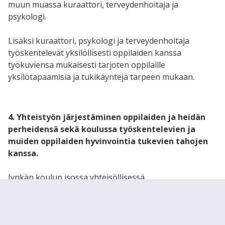
muun muassa kuraattori, terveydenhoitaja ja
psykologi.
Lisäksi kuraattori, psykologi ja terveydenhoitaja
työskentelevät yksilöllisesti oppilaiden kanssa
työkuviensa mukaisesti tarjoten oppilaille
yksilötapaamisia ja tukikäyntejä tarpeen mukaan.
4. Yhteistyön järjestäminen oppilaiden ja heidän
perheidensä sekä koulussa työskentelevien ja
muiden oppilaiden hyvinvointia tukevien tahojen
kanssa.
Jynkän koulun isossa yhteisöllisessä
opiskeluhuoltoryhmässä on mukana koulun sisäisten
toimijoiden lisäksi sekä oppilaiden että huoltajien
edustaja tai edustajat. Näissä tapaamisissa on myös