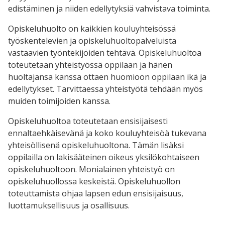
edistäminen ja niiden edellytyksiä vahvistava toiminta.
Opiskeluhuolto on kaikkien kouluyhteisössä
työskentelevien ja opiskeluhuoltopalveluista
vastaavien työntekijöiden tehtävä. Opiskeluhuoltoa
toteutetaan yhteistyössä oppilaan ja hänen
huoltajansa kanssa ottaen huomioon oppilaan ikä ja
edellytykset. Tarvittaessa yhteistyötä tehdään myös
muiden toimijoiden kanssa.
Opiskeluhuoltoa toteutetaan ensisijaisesti
ennaltaehkäisevänä ja koko kouluyhteisöä tukevana
yhteisöllisenä opiskeluhuoltona. Tämän lisäksi
oppilailla on lakisääteinen oikeus yksilökohtaiseen
opiskeluhuoltoon. Monialainen yhteistyö on
opiskeluhuollossa keskeistä. Opiskeluhuollon
toteuttamista ohjaa lapsen edun ensisijaisuus,
luottamuksellisuus ja osallisuus.