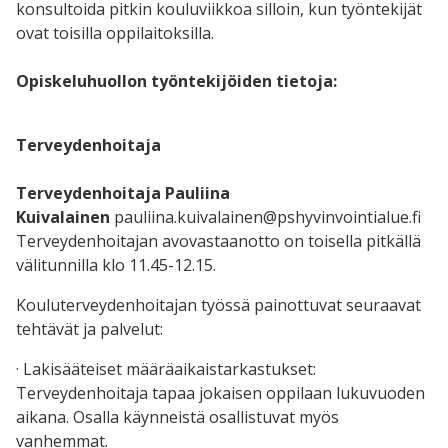
konsultoida pitkin kouluviikkoa silloin, kun työntekijät
ovat toisilla oppilaitoksilla.
Opiskeluhuollon työntekijöiden tietoja:
Terveydenhoitaja
Terveydenhoitaja Pauliina
Kuivalainen
pauliina.kuivalainen@pshyvinvointialue.fi
Terveydenhoitajan avovastaanotto on toisella pitkällä
välitunnilla klo 11.45-12.15.
Kouluterveydenhoitajan työssä painottuvat seuraavat
tehtävät ja palvelut:
· Lakisääteiset määräaikaistarkastukset:
Terveydenhoitaja tapaa jokaisen oppilaan lukuvuoden
aikana. Osalla käynneistä osallistuvat myös
vanhemmat.