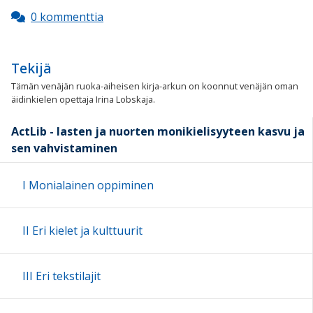
0 kommenttia
Tekijä
Tämän venäjän ruoka-aiheisen kirja-arkun on koonnut venäjän oman
äidinkielen opettaja
Irina Lobskaja.
ActLib - lasten ja nuorten monikielisyyteen kasvu ja
sen vahvistaminen
I Monialainen oppiminen
II Eri kielet ja kulttuurit
III Eri tekstilajit