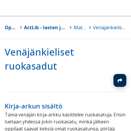
Oppimateriaalit
>
ActLib - lasten ja nuorten monikielisyyteen kasvu ja sen vahvistaminen
>
Materiaalit
>
Venäjänkieliset ruokasadut
Venäjänkieliset
ruokasadut
Kirja-arkun sisältö
Tämä venäjän kirja-arkku käsittelee ruokasatuja. Ensin
luetaan yhdessä jokin ruokasatu, minkä jälkeen
oppilaat saavat keksiä omat ruokasatunsa, piirtää