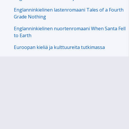
Englanninkielinen lastenromaani Tales of a Fourth
Grade Nothing
Englanninkielinen nuortenromaani When Santa Fell
to Earth
Euroopan kieliä ja kulttuureita tutkimassa
Hepreankielinen matkapassi Israeliin
Hollannin keittokirja
Hollannin monialainen oppimiskokonaisuus
Hollanninkielinen kansanruno
Hollanninkielisiä sananlaskuja
Hyvinvointia ja terveellistä kokkailua