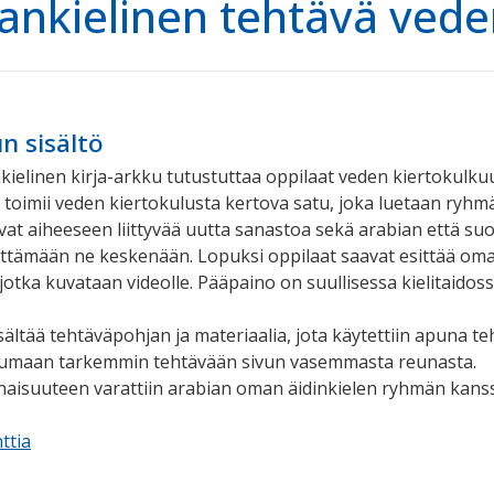
ankielinen tehtävä vede
un sisältö
ielinen kirja-arkku tutustuttaa oppilaat veden kiertokulku
toimii veden kiertokulusta kertova satu, joka luetaan ryhm
vat aiheeseen liittyvää uutta sanastoa sekä arabian että s
inkittämään ne keskenään. Lopuksi oppilaat saavat esittää om
otka kuvataan videolle. Pääpaino on suullisessa kielitaidoss
sältää tehtäväpohjan ja materiaalia, jota käytettiin apuna te
tumaan tarkemmin tehtävään sivun vasemmasta reunasta.
isuuteen varattiin arabian oman äidinkielen ryhmän kanss
ttia