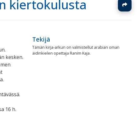
n kiertokulusta
J
Tekijä
Tämän kirja-arkun on valmistellut arabian oman
un.
äidinkielen opettaja
Ranim Kaja.
än kesken.
uomen
at
a.
htävässä.
a 16 h.