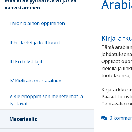
Arabi
monikielisyyteen kasvu ja sen
vahvistaminen
I Monialainen oppiminen
Kirja-ark
II Eri kielet ja kulttuurit
Tämä arabiank
Johdatuksena 
Oppilaat oppi
III Eri tekstilajit
kielellä ja l
tuotoksensa, j
IV Kielitaidon osa-alueet
Kirja-arkku si
V Kielenoppimisen menetelmät ja
Pääset tutus
työtavat
Tehtäväkokona
0 kommen
Materiaalit