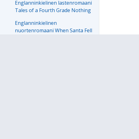
Englanninkielinen lastenromaani
Tales of a Fourth Grade Nothing
Englanninkielinen
nuortenromaani When Santa Fell
to Earth
Euroopan kieliä ja kulttuureita
tutkimassa
Hepreankielinen matkapassi
Israeliin
Hollannin keittokirja
Hollannin monialainen
oppimiskokonaisuus
Hollanninkielinen kansanruno
Hollanninkielisiä sananlaskuja