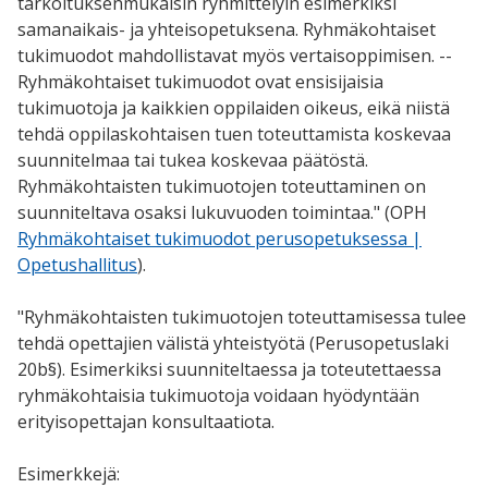
tarkoituksenmukaisin ryhmittelyin esimerkiksi
samanaikais- ja yhteisopetuksena. Ryhmäkohtaiset
tukimuodot mahdollistavat myös vertaisoppimisen. --
Ryhmäkohtaiset tukimuodot ovat ensisijaisia
tukimuotoja ja kaikkien oppilaiden oikeus, eikä niistä
tehdä oppilaskohtaisen tuen toteuttamista koskevaa
suunnitelmaa tai tukea koskevaa päätöstä.
Ryhmäkohtaisten tukimuotojen toteuttaminen on
suunniteltava osaksi lukuvuoden toimintaa." (OPH
Ryhmäkohtaiset tukimuodot perusopetuksessa |
Opetushallitus
).
"Ryhmäkohtaisten tukimuotojen toteuttamisessa tulee
tehdä opettajien välistä yhteistyötä (Perusopetuslaki
20b§). Esimerkiksi suunniteltaessa ja toteutettaessa
ryhmäkohtaisia tukimuotoja voidaan hyödyntään
erityisopettajan konsultaatiota.
Esimerkkejä: