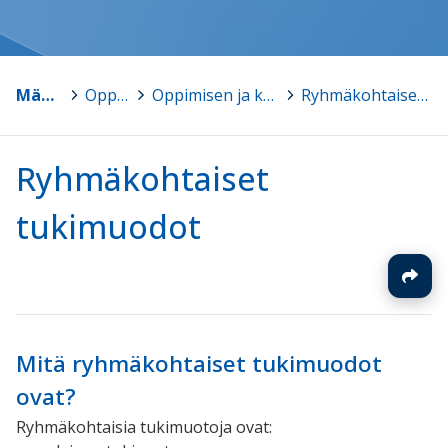
Mänttä-Vilppula
>
Oppimisen tuki
>
Oppimisen ja koulunkäynnin tuki (perusopetus)
>
Ryhmäkohtaiset tukimuodot
Ryhmäkohtaiset
tukimuodot
Mitä ryhmäkohtaiset tukimuodot
ovat?
Ryhmäkohtaisia tukimuotoja ovat: