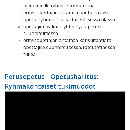
pienemmille ryhmille toteutettua
erityisopettajan antamaa opetusta joko
opetusryhmän tilassa tai erillisessä tilassa
opettajien välinen yhteistyö opetusta
suunniteltaessa
erityisopettajan antamaa konsultaatiota
opettajille suunniteltaessa/toteutettaessa
tukea.
Perusopetus - Opetushallitus:
Ryhmäkohtaiset tukimuodot