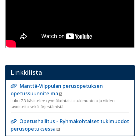
Linkkilista
Mänttä-Vilppulan perusopetuksen
opetussuunnitelma
Luku 7.3 käsittelee ryhmäkohtaisia tukimuotoja ja niiden
tavoitteita sekä järjestämistä.
Opetushallitus - Ryhmäkohtaiset tukimuodot
perusopetuksessa