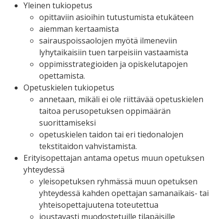
Yleinen tukiopetus
opittaviin asioihin tutustumista etukäteen
aiemman kertaamista
sairauspoissaolojen myötä ilmeneviin
lyhytaikaisiin tuen tarpeisiin vastaamista
oppimisstrategioiden ja opiskelutapojen
opettamista.
Opetuskielen tukiopetus
annetaan, mikäli ei ole riittävää opetuskielen
taitoa perusopetuksen oppimäärän
suorittamiseksi
opetuskielen taidon tai eri tiedonalojen
tekstitaidon vahvistamista.
Erityisopettajan antama opetus muun opetuksen
yhteydessä
yleisopetuksen ryhmässä muun opetuksen
yhteydessä kahden opettajan samanaikais- tai
yhteisopettajuutena toteutettua
joustavasti muodostetuille tilapäisille