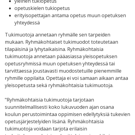
yleinen tukiopetus
opetuskielen tukiopetus
erityisopettajan antama opetus muun opetuksen
yhteydessä
Tukimuotoja annetaan ryhmälle sen tarpeiden
mukaan. Ryhmäkohtaiset tukimuodot toteutetaan
tilapäisinä ja lyhytaikaisina. Ryhmäkohtaisia
tukimuotoja annetaan pääasiassa yleisopetuksen
opetusryhmissä muun opetuksen yhteydessä tai
tarvittaessa joustavasti muodostetuille pienemmille
ryhmille oppilaita. Opettaja ei voi samaan aikaan antaa
yleisopetusta sekä ryhmäkohtaisia tukimuotoja.
"Ryhmäkohtaisia tukimuotoja tarjotaan
suunnitelmallisesti koko lukuvuoden ajan osana
koulun perustoimintaa oppimisen edellytyksiä tukevien
opetusjärjestelyiden lisänä. Ryhmäkohtaisia
tukimuotoja voidaan tarjota erilaisin