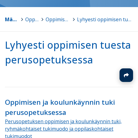
Mänttä-Vilppula
>
Oppimisen tuki
>
Oppimisen ja koulunkäynnin tuki (perusopetus)
>
Lyhyesti oppimisen tuesta perusopetuksessa
Lyhyesti oppimisen tuesta
perusopetuksessa
Oppimisen ja koulunkäynnin tuki
perusopetuksessa
Perusopetuksen oppimisen ja koulunkäynnin tuki,
ryhmäkohtaiset tukimuodo ja oppilaskohtaiset
tukimuodot