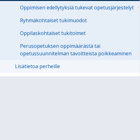
Oppimisen edellytyksiä tukevat opetusjärjestelyt
Ryhmäkohtaiset tukimuodot
Oppilaskohtaiset tukitoimet
Perusopetuksen oppimäärästä tai
opetussuunnitelman tavoitteista poikkeaminen
Lisätietoa perheille
Harrastamisen Suomen malli
#BeActive - Euroopan urheiluviikko
Opiskeluhuoltosuunnitelma 2025