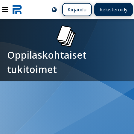
Kirjaudu
Rekisteröidy
Oppilaskohtaiset
tukitoimet