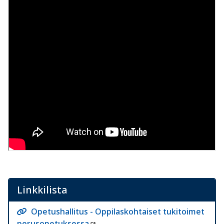
Linkkilista
Opetushallitus - Oppilaskohtaiset tukitoimet
perusopetuksessa