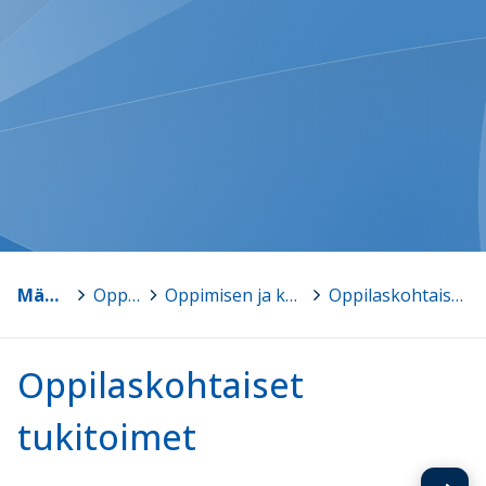
Mänttä-Vilppula
>
Oppimisen tuki
>
Oppimisen ja koulunkäynnin tuki (perusopetus)
>
Oppilaskohtaiset tukitoimet
Oppilaskohtaiset
tukitoimet