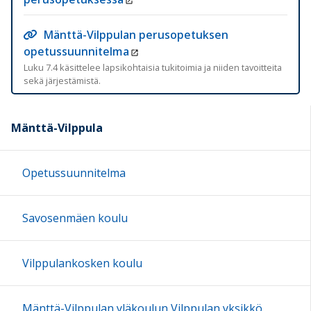
Mänttä-Vilppulan perusopetuksen
opetussuunnitelma
Luku 7.4 käsittelee lapsikohtaisia tukitoimia ja niiden tavoitteita
sekä järjestämistä.
Mänttä-Vilppula
Opetussuunnitelma
Savosenmäen koulu
Vilppulankosken koulu
Mänttä-Vilppulan yläkoulun Vilppulan yksikkö