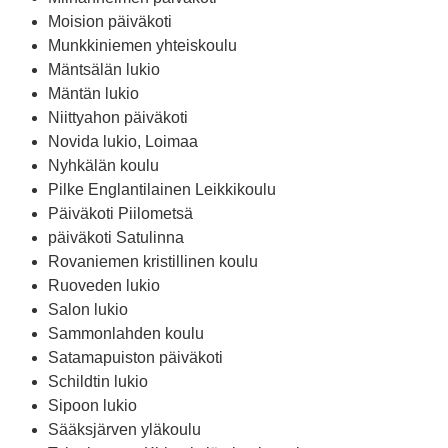
Moision päiväkoti
Munkkiniemen yhteiskoulu
Mäntsälän lukio
Mäntän lukio
Niittyahon päiväkoti
Novida lukio, Loimaa
Nyhkälän koulu
Pilke Englantilainen Leikkikoulu
Päiväkoti Piilometsä
päiväkoti Satulinna
Rovaniemen kristillinen koulu
Ruoveden lukio
Salon lukio
Sammonlahden koulu
Satamapuiston päiväkoti
Schildtin lukio
Sipoon lukio
Sääksjärven yläkoulu