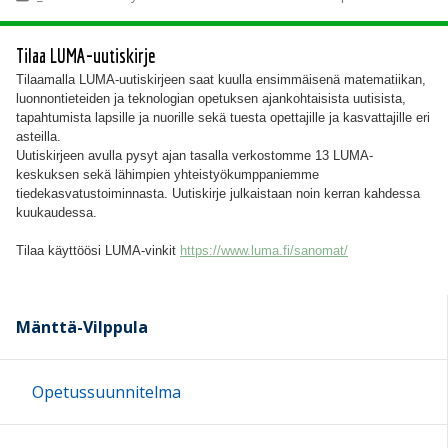
Tilaa LUMA-uutiskirje
Tilaamalla LUMA-uutiskirjeen saat kuulla ensimmäisenä matematiikan,
luonnontieteiden ja teknologian opetuksen ajankohtaisista uutisista,
tapahtumista lapsille ja nuorille sekä tuesta opettajille ja kasvattajille eri
asteilla.
Uutiskirjeen avulla pysyt ajan tasalla verkostomme 13 LUMA-
keskuksen sekä lähimpien yhteistyökumppaniemme
tiedekasvatustoiminnasta. Uutiskirje julkaistaan noin kerran kahdessa
kuukaudessa.
Tilaa käyttöösi LUMA-vinkit
https://www.luma.fi/sanomat/
Mänttä-Vilppula
Opetussuunnitelma