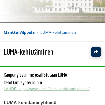
Mänttä-Vilppula
>
LUMA-kehittäminen
LUMA-kehittäminen
Kaupungissamme osallistutaan LUMA-
kehittämisyhteisöihin
LÄHDE: https://www.luma.fi/luma-kehittamisyhteiso/
LUMA-kehittämisyhteisö