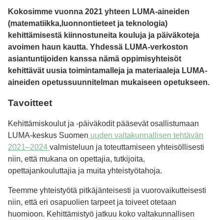
Kokosimme vuonna 2021 yhteen LUMA-aineiden
(matematiikka,luonnontieteet ja teknologia)
kehittämisestä kiinnostuneita kouluja ja päiväkoteja
avoimen haun kautta. Yhdessä LUMA-verkoston
asiantuntijoiden kanssa nämä oppimisyhteisöt
kehittävät uusia toimintamalleja ja materiaaleja LUMA-
aineiden opetussuunnitelman mukaiseen opetukseen.
Tavoitteet
Kehittämiskoulut ja -päiväkodit pääsevät osallistumaan
LUMA-keskus Suomen
uuden valtakunnallisen tehtävän
2021–2024
valmisteluun ja toteuttamiseen yhteisöllisesti
niin, että mukana on opettajia, tutkijoita,
opettajankouluttajia ja muita yhteistyötahoja.
Teemme yhteistyötä pitkäjänteisesti ja vuorovaikutteisesti
niin, että eri osapuolien tarpeet ja toiveet otetaan
huomioon. Kehittämistyö jatkuu koko valtakunnallisen