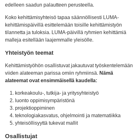
edelleen saadun palautteen perusteella.
Koko kehittämisyhteisö tapaa säännöllisesti LUMA-
kehittämispäivillä esittelemään toisille kehittämistyön
tilannetta ja tuloksia. LUMA-päivillä ryhmien kehittämiä
malleja esitellään laajemmalle yleisölle.
Yhteistyön teemat
Kehittämistyöhön osallistuvat jakautuvat työskentelemään
viiden alateeman parissa omiin ryhmiinsä.
Nämä
alateemat ovat ensimmäisellä kaudella:
korkeakoulu-, tutkija- ja yritysyhteistyö
luonto oppimisympäristönä
projektioppiminen
teknologiakasvatus, ohjelmointi ja matematiikka
yhteisöllisyyttä tukevat mallit
Osallistujat