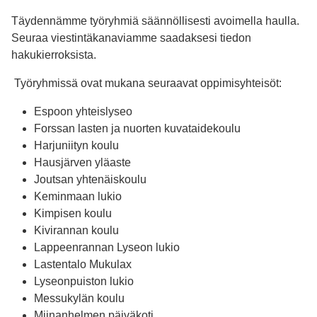
Täydennämme työryhmiä säännöllisesti avoimella haulla.
Seuraa viestintäkanaviamme saadaksesi tiedon
hakukierroksista.
Työryhmissä ovat mukana seuraavat oppimisyhteisöt:
Espoon yhteislyseo
Forssan lasten ja nuorten kuvataidekoulu
Harjuniityn koulu
Hausjärven yläaste
Joutsan yhtenäiskoulu
Keminmaan lukio
Kimpisen koulu
Kivirannan koulu
Lappeenrannan Lyseon lukio
Lastentalo Mukulax
Lyseonpuiston lukio
Messukylän koulu
Miinanhelmen päiväkoti