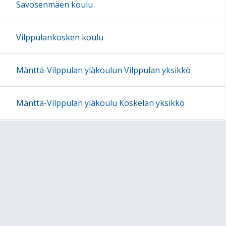
Savosenmäen koulu
Vilppulankosken koulu
Mänttä-Vilppulan yläkoulun Vilppulan yksikkö
Mänttä-Vilppulan yläkoulu Koskelan yksikkö
Mäntän lukio
Oppimisen tuki
Harrastamisen Suomen malli