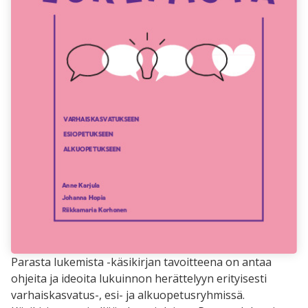
Parasta lukemista -käsikirjan tavoitteena on antaa
ohjeita ja ideoita lukuinnon herättelyyn erityisesti
varhaiskasvatus-, esi- ja alkuopetusryhmissä.