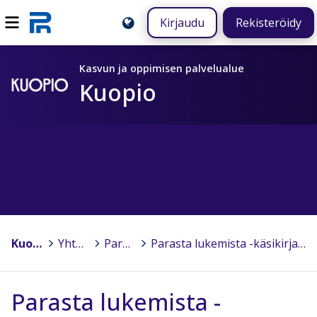
Kirjaudu
Rekisteröidy
Kasvun ja oppimisen palvelualue
Kuopio
Kuopio
>
Yhteiset hankkeet
>
Parasta lukemista
>
Parasta lukemista -käsikirja varhaiskasvatukseen sekä esi- ja alkuopetukseen
Parasta lukemista -