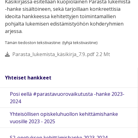
Käsikirjassa esitellään kuopiolainen Parasta lukemista
-hanke sisältöineen, sekä tarjoillaan konkreettisia
ideoita hankkeessa kehitettyjen toimintamallien
pohjalta lukemisen edistämistyöhön kohderyhmien
arjessa.
Tämän tiedoston tekstivastine: (tyhjä tekstivastine)
Parasta_lukemista_käsikirja_7.9..pdf 2.2 Mt
Yhteiset hankkeet
Posi eellä #parastavuorovaikutusta -hanke 2023-
2024
Yhteisöllisen opiskeluhuollon kehittämishanke
vuosille 2023 - 2025
S2-opetuksen kehittämishanke 2023-2024