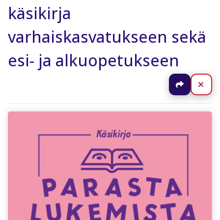
käsikirja
varhaiskasvatukseen sekä
esi- ja alkuopetukseen
Jaa
Sul