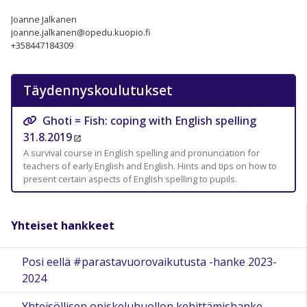
Joanne Jalkanen
joanne.jalkanen@opedu.kuopio.fi
+358447184309
Täydennyskoulutukset
Ghoti = Fish: coping with English spelling
31.8.2019
A survival course in English spelling and pronunciation for
teachers of early English and English. Hints and tips on how to
present certain aspects of English spelling to pupils.
Yhteiset hankkeet
Posi eellä #parastavuorovaikutusta -hanke 2023-
2024
Yhteisöllisen opiskeluhuollon kehittämishanke