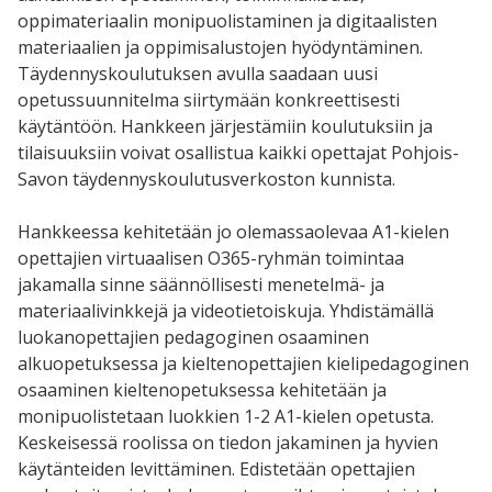
oppimateriaalin monipuolistaminen ja digitaalisten
materiaalien ja oppimisalustojen hyödyntäminen.
Täydennyskoulutuksen avulla saadaan uusi
opetussuunnitelma siirtymään konkreettisesti
käytäntöön. Hankkeen järjestämiin koulutuksiin ja
tilaisuuksiin voivat osallistua kaikki opettajat Pohjois-
Savon täydennyskoulutusverkoston kunnista.
Hankkeessa kehitetään jo olemassaolevaa A1-kielen
opettajien virtuaalisen O365-ryhmän toimintaa
jakamalla sinne säännöllisesti menetelmä- ja
materiaalivinkkejä ja videotietoiskuja. Yhdistämällä
luokanopettajien pedagoginen osaaminen
alkuopetuksessa ja kieltenopettajien kielipedagoginen
osaaminen kieltenopetuksessa kehitetään ja
monipuolistetaan luokkien 1-2 A1-kielen opetusta.
Keskeisessä roolissa on tiedon jakaminen ja hyvien
käytänteiden levittäminen. Edistetään opettajien