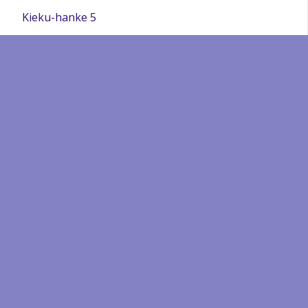
Kieku-hanke 5
Minä opin kieliä!
Minä opin kieliä! 2
Tutoroinnilla tukea varhaiseen kielenoppimiseen
Projektin asiakirjat
Pedagogiikka pilvessä
Fiksusti kouluun