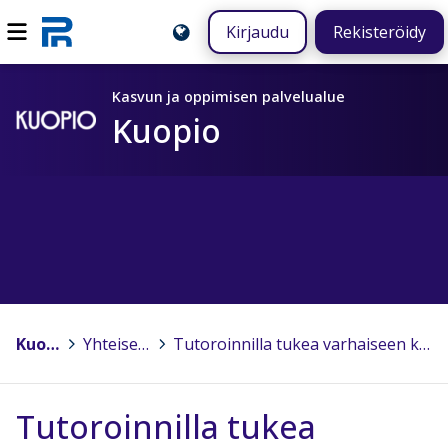
Kirjaudu
Rekisteröidy
Kasvun ja oppimisen palvelualue
Kuopio
Kuopio
>
Yhteiset hankkeet
>
Tutoroinnilla tukea varhaiseen kielenoppimiseen
Tutoroinnilla tukea