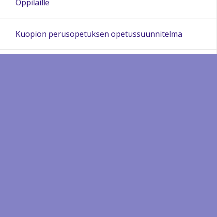
Oppilaille
Kuopion perusopetuksen opetussuunnitelma
Neulamäen koulun lukuvuosisuunnitelma 2025 - 2026
Opiskeluhuolto - koulun opiskeluhuoltosuunnitelma
Sitouttava kouluyhteisötyö ja oppilaan poissaoloihin
puuttuminen
Järjestyssäännöt
Oppimisen tuki