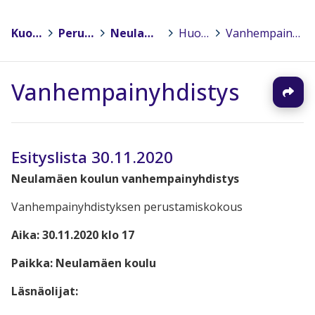
Kuopio
>
Peruskoulut
>
Neulamäen koulu
>
Huoltajille
>
Vanhempainyhdistys
Vanhempainyhdistys
Esityslista 30.11.2020
Neulamäen koulun vanhempainyhdistys
Vanhempainyhdistyksen perustamiskokous
Aika:
30.11.2020 klo 17
Paikka:
Neulamäen koulu
Läsnäolijat: