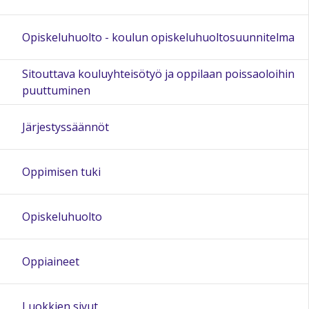
Opiskeluhuolto - koulun opiskeluhuoltosuunnitelma
Sitouttava kouluyhteisötyö ja oppilaan poissaoloihin
puuttuminen
Järjestyssäännöt
Oppimisen tuki
Opiskeluhuolto
Oppiaineet
Luokkien sivut