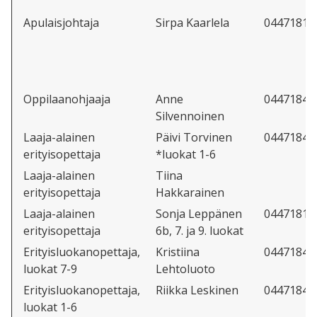
Apulaisjohtaja
Sirpa Kaarlela
04471818
Oppilaanohjaaja
Anne
04471842
Silvennoinen
Laaja-alainen
Päivi Torvinen
04471846
erityisopettaja
*luokat 1-6
Laaja-alainen
Tiina
erityisopettaja
Hakkarainen
Laaja-alainen
Sonja Leppänen
04471818
erityisopettaja
6b, 7. ja 9. luokat
Erityisluokanopettaja,
Kristiina
04471843
luokat 7-9
Lehtoluoto
Erityisluokanopettaja,
Riikka Leskinen
04471843
luokat 1-6