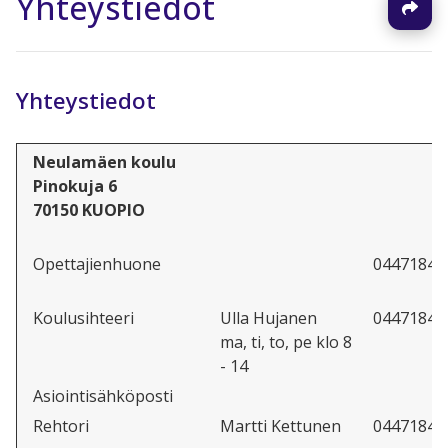
Yhteystiedot
Yhteystiedot
Neulamäen koulu
Pinokuja 6
70150 KUOPIO
Opettajienhuone
04471846
Koulusihteeri
Ulla Hujanen
04471846
ma, ti, to, pe klo 8
- 14
Asiointisähköposti
Rehtori
Martti Kettunen
04471846