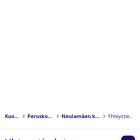
Kuopio
>
Peruskoulut
>
Neulamäen koulu
>
Yhteystiedot