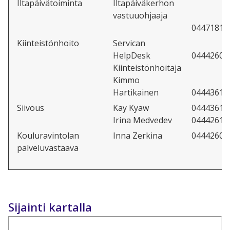
Iltapäivätoiminta
Iltapäiväkerhon
vastuuohjaaja
04471810
Kiinteistönhoito
Servican
HelpDesk
04442604
Kiinteistönhoitaja
Kimmo
Hartikainen
04443611
Siivous
Kay Kyaw
04443610
Irina Medvedev
04442616
Kouluravintolan
Inna Zerkina
04442607
palveluvastaava
Sijainti kartalla