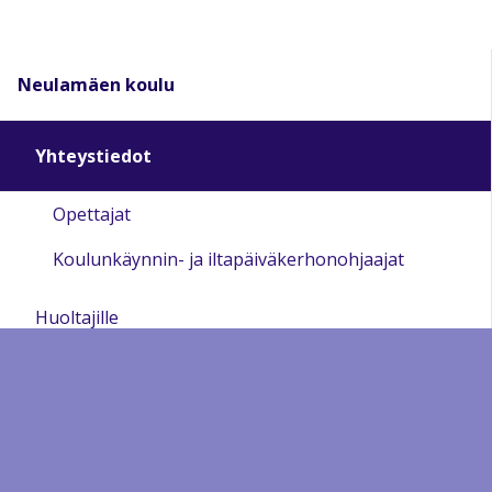
Neulamäen koulu
Yhteystiedot
Opettajat
Koulunkäynnin- ja iltapäiväkerhonohjaajat
Huoltajille
Oppilaille
Kuopion perusopetuksen opetussuunnitelma