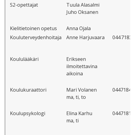
S2-opettajat
Tuula Alasalmi
Juho Oksanen
Kielitietoinen opetus
Anna Ojala
Kouluterveydenhoitaja
Anne Harjuvaara
044 7183
Koululääkäri
Erikseen
ilmoitettavina
aikoina
Koulukuraattori
Mari Volanen
04471840
ma, ti, to
Koulupsykologi
Elina Karhu
04471819
ma, ti