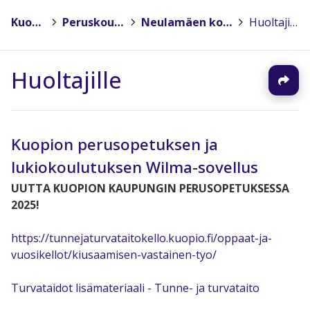
Kuopio
>
Peruskoulut
>
Neulamäen koulu
>
Huoltajille
Huoltajille
Kuopion perusopetuksen ja
lukiokoulutuksen Wilma-sovellus
UUTTA KUOPION KAUPUNGIN PERUSOPETUKSESSA
2025!
https://tunnejaturvataitokello.kuopio.fi/oppaat-ja-
vuosikellot/kiusaamisen-vastainen-tyo/
Turvataidot lisämateriaali - Tunne- ja turvataito