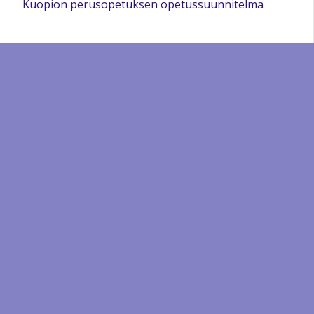
Kuopion perusopetuksen opetussuunnitelma
Neulamäen koulun lukuvuosisuunnitelma 2025 - 2026
Opiskeluhuolto - koulun opiskeluhuoltosuunnitelma
Sitouttava kouluyhteisötyö ja oppilaan poissaoloihin
puuttuminen
Järjestyssäännöt
Oppimisen tuki
Opiskeluhuolto