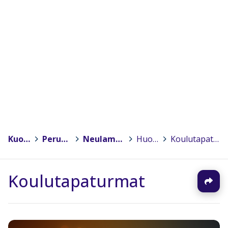
Kuopio
>
Peruskoulut
>
Neulamäen koulu
>
Huoltajille
>
Koulutapaturmat
Koulutapaturmat