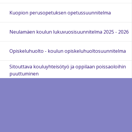
Kuopion perusopetuksen opetussuunnitelma
Neulamäen koulun lukuvuosisuunnitelma 2025 - 2026
Opiskeluhuolto - koulun opiskeluhuoltosuunnitelma
Sitouttava kouluyhteisötyö ja oppilaan poissaoloihin
puuttuminen
Järjestyssäännöt
Oppimisen tuki
Opiskeluhuolto