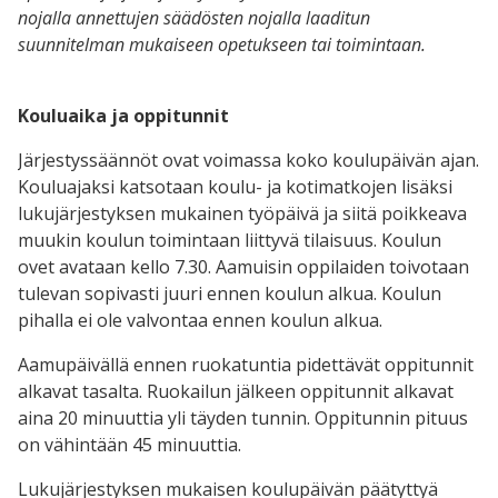
nojalla annettujen säädösten nojalla laaditun
suunnitelman mukaiseen opetukseen tai toimintaan.
Kouluaika ja oppitunnit
Järjestyssäännöt ovat voimassa koko koulupäivän ajan.
Kouluajaksi katsotaan koulu- ja kotimatkojen lisäksi
lukujärjestyksen mukainen työpäivä ja siitä poikkeava
muukin koulun toimintaan liittyvä tilaisuus. Koulun
ovet avataan kello 7.30. Aamuisin oppilaiden toivotaan
tulevan sopivasti juuri ennen koulun alkua. Koulun
pihalla ei ole valvontaa ennen koulun alkua.
Aamupäivällä ennen ruokatuntia pidettävät oppitunnit
alkavat tasalta. Ruokailun jälkeen oppitunnit alkavat
aina 20 minuuttia yli täyden tunnin. Oppitunnin pituus
on vähintään 45 minuuttia.
Lukujärjestyksen mukaisen koulupäivän päätyttyä