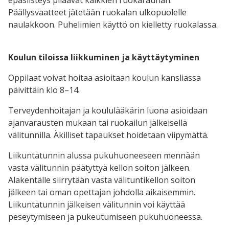
Päällysvaatteet jätetään ruokalan ulkopuolelle
naulakkoon. Puhelimien käyttö on kielletty ruokalassa.
Koulun tiloissa liikkuminen ja käyttäytyminen
Oppilaat voivat hoitaa asioitaan koulun kansliassa
päivittäin klo 8–14.
Terveydenhoitajan ja koululääkärin luona asioidaan
ajanvarausten mukaan tai ruokailun jälkeisellä
välitunnilla. Äkilliset tapaukset hoidetaan viipymättä.
Liikuntatunnin alussa pukuhuoneeseen mennään
vasta välitunnin päätyttyä kellon soiton jälkeen.
Alakentälle siirrytään vasta välituntikellon soiton
jälkeen tai oman opettajan johdolla aikaisemmin.
Liikuntatunnin jälkeisen välitunnin voi käyttää
peseytymiseen ja pukeutumiseen pukuhuoneessa.