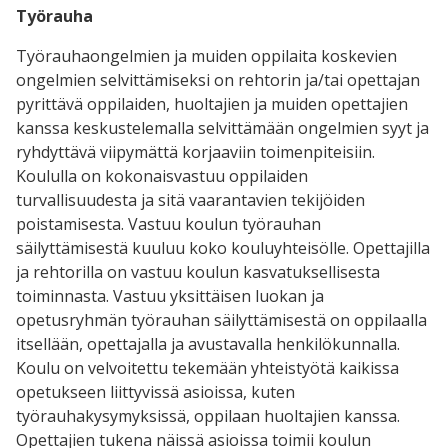
Työrauha
Työrauhaongelmien ja muiden oppilaita koskevien
ongelmien selvittämiseksi on rehtorin ja/tai opettajan
pyrittävä oppilaiden, huoltajien ja muiden opettajien
kanssa keskustelemalla selvittämään ongelmien syyt ja
ryhdyttävä viipymättä korjaaviin toimenpiteisiin.
Koululla on kokonaisvastuu oppilaiden
turvallisuudesta ja sitä vaarantavien tekijöiden
poistamisesta. Vastuu koulun työrauhan
säilyttämisestä kuuluu koko kouluyhteisölle. Opettajilla
ja rehtorilla on vastuu koulun kasvatuksellisesta
toiminnasta. Vastuu yksittäisen luokan ja
opetusryhmän työrauhan säilyttämisestä on oppilaalla
itsellään, opettajalla ja avustavalla henkilökunnalla.
Koulu on velvoitettu tekemään yhteistyötä kaikissa
opetukseen liittyvissä asioissa, kuten
työrauhakysymyksissä, oppilaan huoltajien kanssa.
Opettajien tukena näissä asioissa toimii koulun