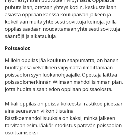
puhutellaan, otetaan yhteys kotiin, keskustellaan
asiasta oppilaan kanssa koulupäivän jälkeen ja
kokeillaan muita yhteisesti sovittuja keinoja, joilla
oppilas saadaan noudattamaan yhteisesti sovittuja
sääntöjä ja aikatauluja.
Poissaolot
Milloin oppilas jää kouluun saapumatta, on hänen
huoltajansa velvollinen viipymättä ilmoittamaan
poissaolon syyn luokanohjaajalle. Opettaja laittaa
poissaolomerkinnän Wilmaan mahdollisimman pian,
jotta huoltaja saa tiedon oppilaan poissaolosta.
Mikäli oppilas on poissa kokeesta, rästikoe pidetään
aina seuraavan viikon tiistaina.
Rästikoemahdollisuuksia on kaksi, minkä jälkeen
tarvitaan esim. lääkärintodistus pätevän poissaolon
osoittamiseksi.