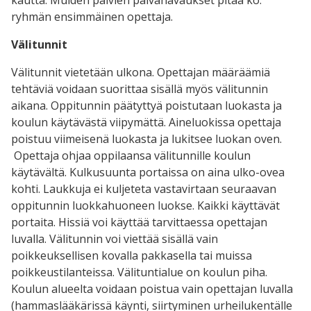
ryhmän ensimmäinen opettaja.
Välitunnit
Välitunnit vietetään ulkona. Opettajan määräämiä
tehtäviä voidaan suorittaa sisällä myös välitunnin
aikana. Oppitunnin päätyttyä poistutaan luokasta ja
koulun käytävästä viipymättä. Aineluokissa opettaja
poistuu viimeisenä luokasta ja lukitsee luokan oven.
Opettaja ohjaa oppilaansa välitunnille koulun
käytävältä. Kulkusuunta portaissa on aina ulko-ovea
kohti. Laukkuja ei kuljeteta vastavirtaan seuraavan
oppitunnin luokkahuoneen luokse. Kaikki käyttävät
portaita. Hissiä voi käyttää tarvittaessa opettajan
luvalla. Välitunnin voi viettää sisällä vain
poikkeuksellisen kovalla pakkasella tai muissa
poikkeustilanteissa. Välituntialue on koulun piha.
Koulun alueelta voidaan poistua vain opettajan luvalla
(hammaslääkärissä käynti, siirtyminen urheilukentälle