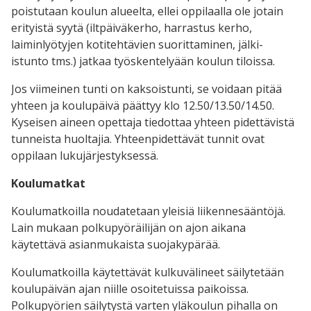
poistutaan koulun alueelta, ellei oppilaalla ole jotain
erityistä syytä (iltpäiväkerho, harrastus kerho,
laiminlyötyjen kotitehtävien suorittaminen, jälki-
istunto tms.) jatkaa työskentelyään koulun tiloissa.
Jos viimeinen tunti on kaksoistunti, se voidaan pitää
yhteen ja koulupäivä päättyy klo 12.50/13.50/14.50.
Kyseisen aineen opettaja tiedottaa yhteen pidettävistä
tunneista huoltajia. Yhteenpidettävät tunnit ovat
oppilaan lukujärjestyksessä.
Koulumatkat
Koulumatkoilla noudatetaan yleisiä liikennesääntöjä.
Lain mukaan polkupyöräilijän on ajon aikana
käytettävä asianmukaista suojakypärää.
Koulumatkoilla käytettävät kulkuvälineet säilytetään
koulupäivän ajan niille osoitetuissa paikoissa.
Polkupyörien säilytystä varten yläkoulun pihalla on