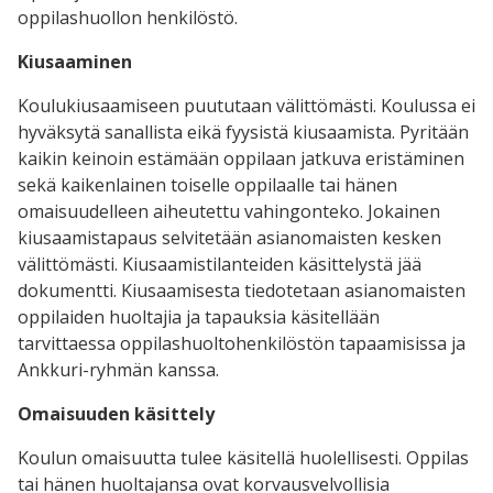
oppilashuollon henkilöstö.
Kiusaaminen
Koulukiusaamiseen puututaan välittömästi. Koulussa ei
hyväksytä sanallista eikä fyysistä kiusaamista. Pyritään
kaikin keinoin estämään oppilaan jatkuva eristäminen
sekä kaikenlainen toiselle oppilaalle tai hänen
omaisuudelleen aiheutettu vahingonteko. Jokainen
kiusaamistapaus selvitetään asianomaisten kesken
välittömästi. Kiusaamistilanteiden käsittelystä jää
dokumentti. Kiusaamisesta tiedotetaan asianomaisten
oppilaiden huoltajia ja tapauksia käsitellään
tarvittaessa oppilashuoltohenkilöstön tapaamisissa ja
Ankkuri-ryhmän kanssa.
Omaisuuden käsittely
Koulun omaisuutta tulee käsitellä huolellisesti. Oppilas
tai hänen huoltajansa ovat korvausvelvollisia