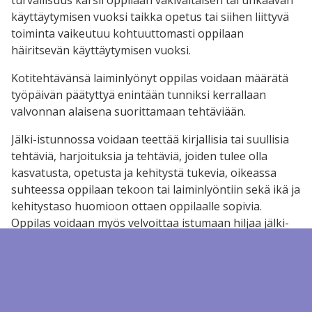
käyttäytymisen vuoksi taikka opetus tai siihen liittyvä
toiminta vaikeutuu kohtuuttomasti oppilaan
häiritsevän käyttäytymisen vuoksi.
Kotitehtävänsä laiminlyönyt oppilas voidaan määrätä
työpäivän päätyttyä enintään tunniksi kerrallaan
valvonnan alaisena suorittamaan tehtäviään.
Jälki-istunnossa voidaan teettää kirjallisia tai suullisia
tehtäviä, harjoituksia ja tehtäviä, joiden tulee olla
kasvatusta, opetusta ja kehitystä tukevia, oikeassa
suhteessa oppilaan tekoon tai laiminlyöntiin sekä ikä ja
kehitystaso huomioon ottaen oppilaalle sopivia.
Oppilas voidaan myös velvoittaa istumaan hiljaa jälki-
istunnon ajan.
(30.12.2013/1267)
Jälki-istuntoa ei voida järjestää siten, että oppilas
joutuisi sen seurauksena jäämään pois
opetussuunnitelman tai muun koulun toimintaa