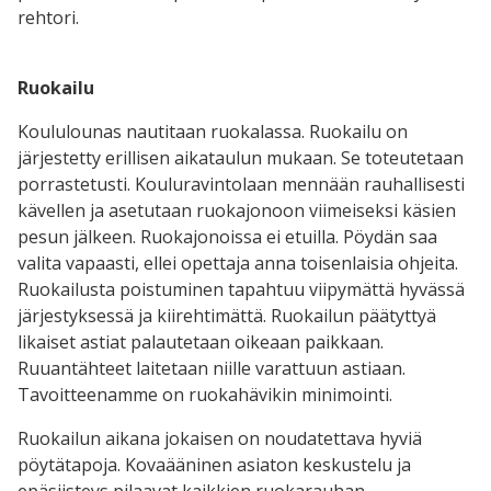
rehtori.
Ruokailu
Koululounas nautitaan ruokalassa. Ruokailu on
järjestetty erillisen aikataulun mukaan. Se toteutetaan
porrastetusti. Kouluravintolaan mennään rauhallisesti
kävellen ja asetutaan ruokajonoon viimeiseksi käsien
pesun jälkeen. Ruokajonoissa ei etuilla. Pöydän saa
valita vapaasti, ellei opettaja anna toisenlaisia ohjeita.
Ruokailusta poistuminen tapahtuu viipymättä hyvässä
järjestyksessä ja kiirehtimättä. Ruokailun päätyttyä
likaiset astiat palautetaan oikeaan paikkaan.
Ruuantähteet laitetaan niille varattuun astiaan.
Tavoitteenamme on ruokahävikin minimointi.
Ruokailun aikana jokaisen on noudatettava hyviä
pöytätapoja. Kovaääninen asiaton keskustelu ja
epäsiisteys pilaavat kaikkien ruokarauhan.