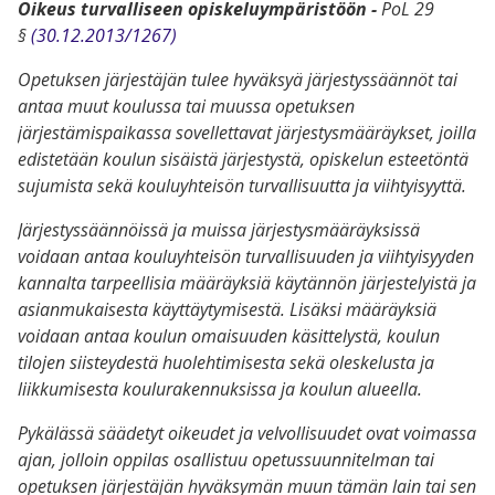
Oikeus turvalliseen opiskeluympäristöön -
PoL 29
§
(30.12.2013/1267)
Opetuksen järjestäjän tulee hyväksyä järjestyssäännöt tai
antaa muut koulussa tai muussa opetuksen
järjestämispaikassa sovellettavat järjestysmääräykset, joilla
edistetään koulun sisäistä järjestystä, opiskelun esteetöntä
sujumista sekä kouluyhteisön turvallisuutta ja viihtyisyyttä.
Järjestyssäännöissä ja muissa järjestysmääräyksissä
voidaan antaa kouluyhteisön turvallisuuden ja viihtyisyyden
kannalta tarpeellisia määräyksiä käytännön järjestelyistä ja
asianmukaisesta käyttäytymisestä. Lisäksi määräyksiä
voidaan antaa koulun omaisuuden käsittelystä, koulun
tilojen siisteydestä huolehtimisesta sekä oleskelusta ja
liikkumisesta koulurakennuksissa ja koulun alueella.
Pykälässä säädetyt oikeudet ja velvollisuudet ovat voimassa
ajan, jolloin oppilas osallistuu opetussuunnitelman tai
opetuksen järjestäjän hyväksymän muun tämän lain tai sen