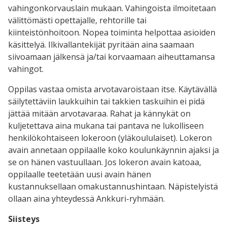
vahingonkorvauslain mukaan. Vahingoista ilmoitetaan
välittömästi opettajalle, rehtorille tai
kiinteistönhoitoon. Nopea toiminta helpottaa asioiden
käsittelyä. Ilkivallantekijät pyritään aina saamaan
siivoamaan jälkensä ja/tai korvaamaan aiheuttamansa
vahingot.
Oppilas vastaa omista arvotavaroistaan itse. Käytävällä
säilytettäviin laukkuihin tai takkien taskuihin ei pidä
jättää mitään arvotavaraa. Rahat ja kännykät on
kuljetettava aina mukana tai pantava ne lukolliseen
henkilökohtaiseen lokeroon (yläkoululaiset). Lokeron
avain annetaan oppilaalle koko koulunkäynnin ajaksi ja
se on hänen vastuullaan. Jos lokeron avain katoaa,
oppilaalle teetetään uusi avain hänen
kustannuksellaan omakustannushintaan. Näpistelyistä
ollaan aina yhteydessä Ankkuri-ryhmään.
Siisteys