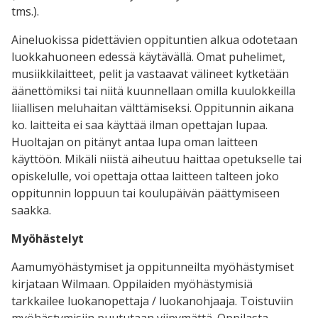
tms.).
Aineluokissa pidettävien oppituntien alkua odotetaan
luokkahuoneen edessä käytävällä. Omat puhelimet,
musiikkilaitteet, pelit ja vastaavat välineet kytketään
äänettömiksi tai niitä kuunnellaan omilla kuulokkeilla
liiallisen meluhaitan välttämiseksi. Oppitunnin aikana
ko. laitteita ei saa käyttää ilman opettajan lupaa.
Huoltajan on pitänyt antaa lupa oman laitteen
käyttöön. Mikäli niistä aiheutuu haittaa opetukselle tai
opiskelulle, voi opettaja ottaa laitteen talteen joko
oppitunnin loppuun tai koulupäivän päättymiseen
saakka.
Myöhästelyt
Aamumyöhästymiset ja oppitunneilta myöhästymiset
kirjataan Wilmaan. Oppilaiden myöhästymisiä
tarkkailee luokanopettaja / luokanohjaaja. Toistuviin
myöhästymisiin puututaan viipymättä. Oppilasta