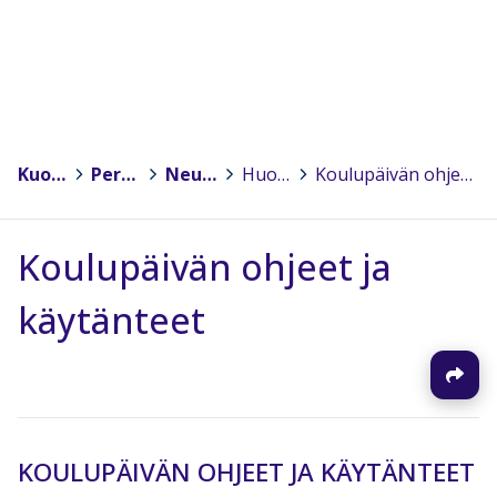
Kuopio
>
Peruskoulut
>
Neulamäen koulu
>
Huoltajille
>
Koulupäivän ohjeet ja käytänteet
Koulupäivän ohjeet ja
käytänteet
KOULUPÄIVÄN OHJEET JA KÄYTÄNTEET