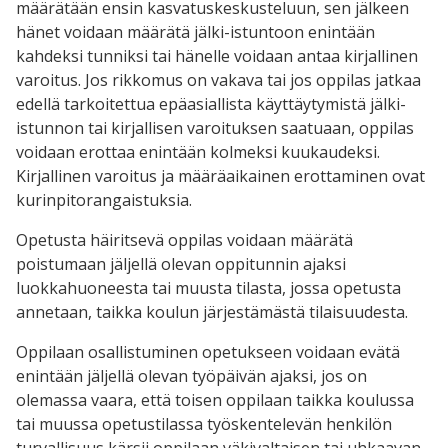
määrätään ensin kasvatuskeskusteluun, sen jälkeen
hänet voidaan määrätä jälki-istuntoon enintään
kahdeksi tunniksi tai hänelle voidaan antaa kirjallinen
varoitus. Jos rikkomus on vakava tai jos oppilas jatkaa
edellä tarkoitettua epäasiallista käyttäytymistä jälki-
istunnon tai kirjallisen varoituksen saatuaan, oppilas
voidaan erottaa enintään kolmeksi kuukaudeksi.
Kirjallinen varoitus ja määräaikainen erottaminen ovat
kurinpitorangaistuksia.
Opetusta häiritsevä oppilas voidaan määrätä
poistumaan jäljellä olevan oppitunnin ajaksi
luokkahuoneesta tai muusta tilasta, jossa opetusta
annetaan, taikka koulun järjestämästä tilaisuudesta.
Oppilaan osallistuminen opetukseen voidaan evätä
enintään jäljellä olevan työpäivän ajaksi, jos on
olemassa vaara, että toisen oppilaan taikka koulussa
tai muussa opetustilassa työskentelevän henkilön
turvallisuus kärsii oppilaan väkivaltaisen tai uhkaavan