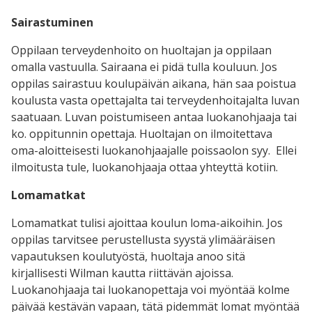
Sairastuminen
Oppilaan terveydenhoito on huoltajan ja oppilaan
omalla vastuulla. Sairaana ei pidä tulla kouluun. Jos
oppilas sairastuu koulupäivän aikana, hän saa poistua
koulusta vasta opettajalta tai terveydenhoitajalta luvan
saatuaan. Luvan poistumiseen antaa luokanohjaaja tai
ko. oppitunnin opettaja. Huoltajan on ilmoitettava
oma-aloitteisesti luokanohjaajalle poissaolon syy. Ellei
ilmoitusta tule, luokanohjaaja ottaa yhteyttä kotiin.
Lomamatkat
Lomamatkat tulisi ajoittaa koulun loma-aikoihin. Jos
oppilas tarvitsee perustellusta syystä ylimääräisen
vapautuksen koulutyöstä, huoltaja anoo sitä
kirjallisesti Wilman kautta riittävän ajoissa.
Luokanohjaaja tai luokanopettaja voi myöntää kolme
päivää kestävän vapaan, tätä pidemmät lomat myöntää