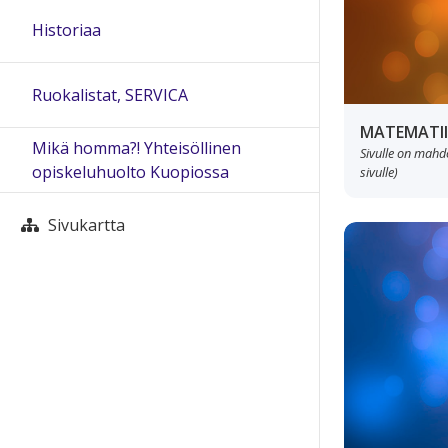
Historiaa
Ruokalistat, SERVICA
MATEMATI
Mikä homma?! Yhteisöllinen
Sivulle on mahdol
opiskeluhuolto Kuopiossa
sivulle)
Sivukartta