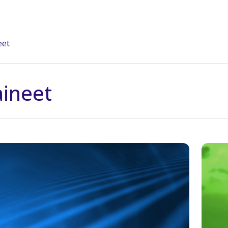
eet
ineet