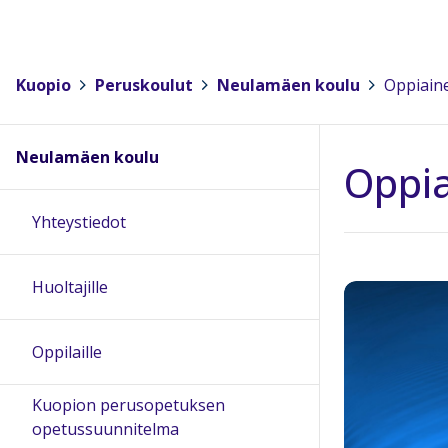
Kuopio
>
Peruskoulut
>
Neulamäen koulu
>
Oppiain
Neulamäen koulu
Oppia
Yhteystiedot
Huoltajille
Oppilaille
Kuopion perusopetuksen
opetussuunnitelma