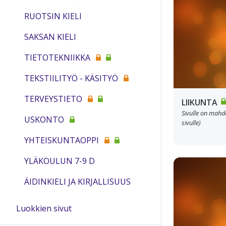
RUOTSIN KIELI
SAKSAN KIELI
TIETOTEKNIIKKA
TEKSTIILITYÖ - KÄSITYÖ
TERVEYSTIETO
LIIKUNTA
Sivulle on mahdol
USKONTO
sivulle)
YHTEISKUNTAOPPI
YLÄKOULUN 7-9 D
ÄIDINKIELI JA KIRJALLISUUS
Luokkien sivut