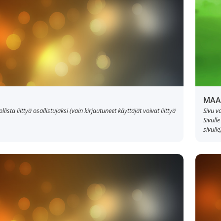
MAA
lista liittyä osallistujaksi (vain kirjautuneet käyttäjät voivat liittyä
Sivu v
Sivulle
sivulle