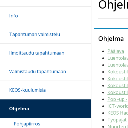
Ohje
Info
Tapahtuman valmistelu
Ohjelma
Päälava
Ilmoittaudu tapahtumaan
Luentola
Luentola
Valmistaudu tapahtumaan
Kokoustil
Kokoustil
Kokoustil
KEOS-kuulumisia
Kokoustil
Pop -up -
ICT-world
Ohjelma
KEOS Hac
Työpajat
Pohjapiirros
Nuorten 