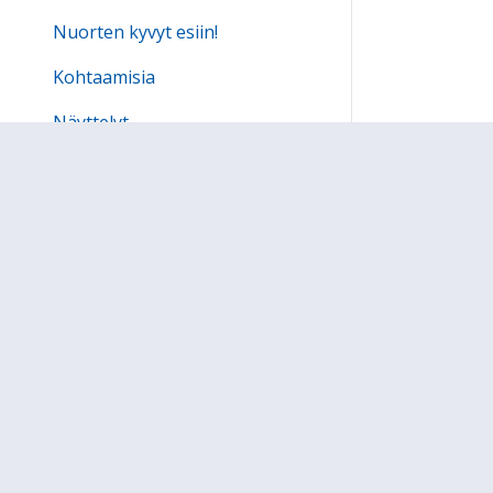
Nuorten kyvyt esiin!
Kohtaamisia
Näyttelyt
Esiintyjät
Myyntinäyttely
Hanketori
Esitysmateriaalit
Palaute