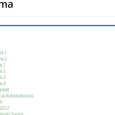
lma
va 1
va 2
a 1
a 2
a 3
a 4
pajat
 ja kokeilukeskus
k
 2017
Keski-Suomi