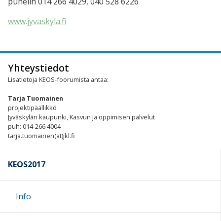
puhelin 014 266 4029, 040 528 6226
www.jyvaskyla.fi
Yhteystiedot
Lisätietoja KEOS-foorumista antaa:
Tarja Tuomainen
projektipäällikkö
Jyväskylän kaupunki, Kasvun ja oppimisen palvelut
puh: 014-266 4004
tarja.tuomainen(at)jkl.fi
KEOS2017
Info