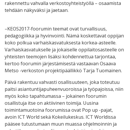
rakennettu vahvalla verkostoyhteistyöllä – osaamista
tehdään näkyväksi ja jaetaan.
–KEOS2017-foorumin teemat ovat turvallisuus,
pedagogiikka ja hyvinvointi. Nämä koskettavat oppijan
koko polkua varhaiskasvatuksesta korkea-asteelle.
Varhaiskasvatukselle ja jokaiselle oppilaitosasteelle on
yhteisten teemojen lisäksi kohdennettua tarjontaa,
kertoo foorumin järjestämisestä vastaavan Osaava
Metso -verkoston projektipäällikkö Tarja Tuomainen.
Päivä rakentuu vahvasti osallisuuteen, joka toteutuu
paitsi asiantuntijapuheenvuoroissa ja työpajoissa, niin
myös koko tapahtumassa – jokainen foorumin
osallistuja itse on aktiivinen toimija. Uusina
toimintamuotoina foorumissa ovat Pop up -pajat,
avoin ICT World sekä Kokeilukeskus. ICT Worldissa
pääsee tutustumaan muun muassa ohjelmoinnin ja