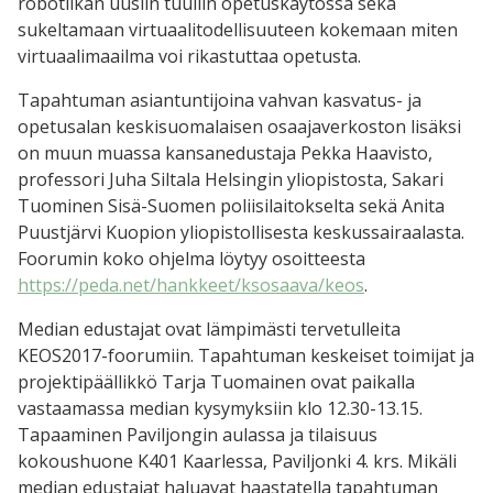
robotiikan uusiin tuuliin opetuskäytössä sekä
sukeltamaan virtuaalitodellisuuteen kokemaan miten
virtuaalimaailma voi rikastuttaa opetusta.
Tapahtuman asiantuntijoina vahvan kasvatus- ja
opetusalan keskisuomalaisen osaajaverkoston lisäksi
on muun muassa kansanedustaja Pekka Haavisto,
professori Juha Siltala Helsingin yliopistosta, Sakari
Tuominen Sisä-Suomen poliisilaitokselta sekä Anita
Puustjärvi Kuopion yliopistollisesta keskussairaalasta.
Foorumin koko ohjelma löytyy osoitteesta
https://peda.net/hankkeet/ksosaava/keos
.
Median edustajat ovat lämpimästi tervetulleita
KEOS2017-foorumiin. Tapahtuman keskeiset toimijat ja
projektipäällikkö Tarja Tuomainen ovat paikalla
vastaamassa median kysymyksiin klo 12.30-13.15.
Tapaaminen Paviljongin aulassa ja tilaisuus
kokoushuone K401 Kaarlessa, Paviljonki 4. krs. Mikäli
median edustajat haluavat haastatella tapahtuman