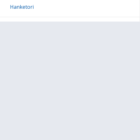
Hanketori
Esitysmateriaalit
Palaute
Yhteistyössä
Medialle
Tiedote medialle 21.11.2017
Yhteystiedot