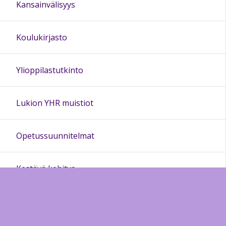
Kansainvälisyys
Koulukirjasto
Ylioppilastutkinto
Lukion YHR muistiot
Opetussuunnitelmat
Kestävä kehitys
Perheohjaamo Silmukka