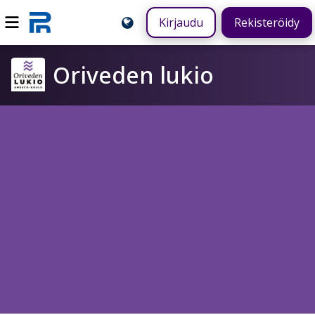
Kirjaudu
Rekisteröidy
Oriveden lukio