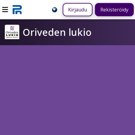
Kirjaudu
Rekisteröidy
Oriveden lukio