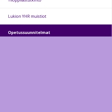
Ylioppilastutkinto
Lukion YHR muistiot
Opetussuunnitelmat
Kestävä kehitys
Perheohjaamo Silmukka
Kielidiplomit