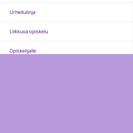
Urheilulinja
Liikkuva opiskelu
Opiskelijalle
Kansainvälisyys
Koulukirjasto
Ylioppilastutkinto
Lukion YHR muistiot