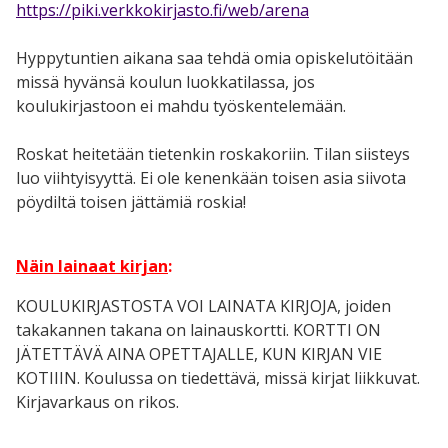
https://piki.verkkokirjasto.fi/web/arena
Hyppytuntien aikana saa tehdä omia opiskelutöitään
missä hyvänsä koulun luokkatilassa, jos
koulukirjastoon ei mahdu työskentelemään.
Roskat heitetään tietenkin roskakoriin. Tilan siisteys
luo viihtyisyyttä. Ei ole kenenkään toisen asia siivota
pöydiltä toisen jättämiä roskia!
Näin lainaat kirjan
:
KOULUKIRJASTOSTA VOI LAINATA KIRJOJA, joiden
takakannen takana on lainauskortti. KORTTI ON
JÄTETTÄVÄ AINA OPETTAJALLE, KUN KIRJAN VIE
KOTIIIN. Koulussa on tiedettävä, missä kirjat liikkuvat.
Kirjavarkaus on rikos.