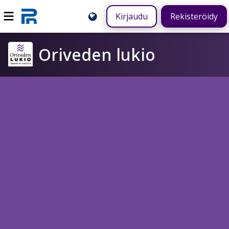
Kirjaudu
Rekisteröidy
Oriveden lukio