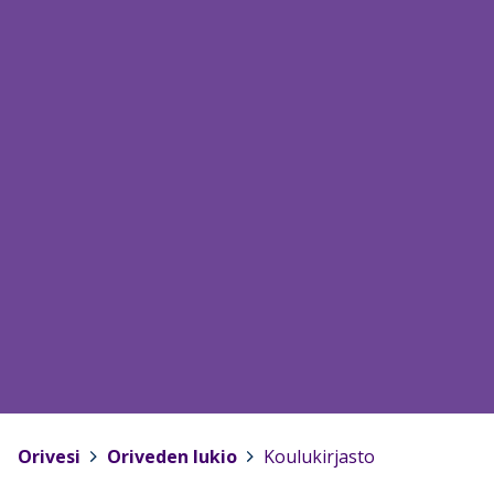
Orivesi
>
Oriveden lukio
>
Koulukirjasto