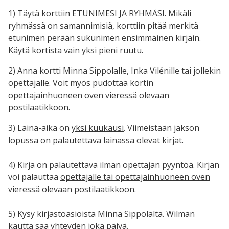
1) Täytä korttiin ETUNIMESI JA RYHMÄSI. Mikäli
ryhmässä on samannimisiä, korttiin pitää merkitä
etunimen perään sukunimen ensimmäinen kirjain.
Käytä kortista vain yksi pieni ruutu.
2) Anna kortti Minna Sippolalle, Inka Vilénille tai jollekin
opettajalle. Voit myös pudottaa kortin
opettajainhuoneen oven vieressä olevaan
postilaatikkoon.
3) Laina-aika on
yksi kuukausi
. Viimeistään jakson
lopussa on palautettava lainassa olevat kirjat.
4) Kirja on palautettava ilman opettajan pyyntöä. Kirjan
voi palauttaa
opettajalle tai opettajainhuoneen oven
vieressä olevaan postilaatikkoon
.
5) Kysy kirjastoasioista Minna Sippolalta. Wilman
kautta saa yhteyden joka päivä.