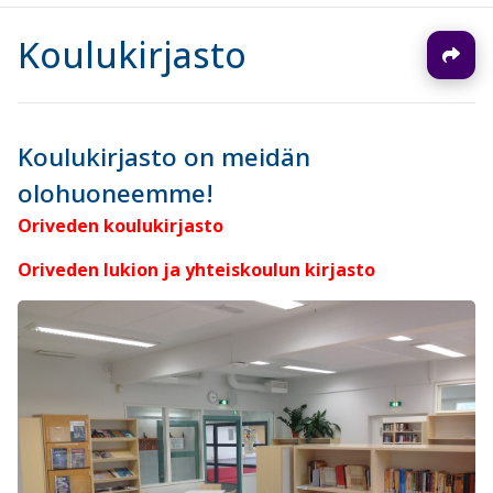
Koulukirjasto
Koulukirjasto on meidän
olohuoneemme!
Oriveden koulukirjasto
Oriveden lukion ja yhteiskoulun kirjasto