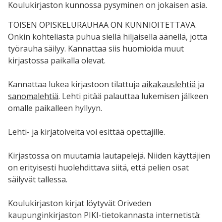
Koulukirjaston kunnossa pysyminen on jokaisen asia.
TOISEN OPISKELURAUHAA ON KUNNIOITETTAVA.
Onkin kohteliasta puhua siellä hiljaisella äänellä, jotta
työrauha säilyy. Kannattaa siis huomioida muut
kirjastossa paikalla olevat.
Kannattaa lukea kirjastoon tilattuja
aikakauslehtiä ja
sanomalehtiä
. Lehti pitää palauttaa lukemisen jälkeen
omalle paikalleen hyllyyn.
Lehti- ja kirjatoiveita voi esittää opettajille.
Kirjastossa on muutamia lautapelejä. Niiden käyttäjien
on erityisesti huolehdittava siitä, että pelien osat
säilyvät tallessa.
Koulukirjaston kirjat löytyvät Oriveden
kaupunginkirjaston PIKI-tietokannasta internetistä: