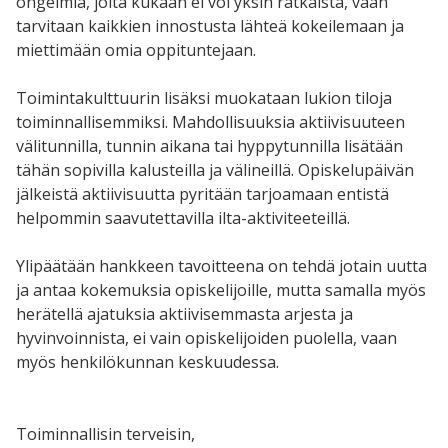
ongelmia, joita kukaan ei voi yksin ratkaista, vaan
tarvitaan kaikkien innostusta lähteä kokeilemaan ja
miettimään omia oppituntejaan.
Toimintakulttuurin lisäksi muokataan lukion tiloja
toiminnallisemmiksi. Mahdollisuuksia aktiivisuuteen
välitunnilla, tunnin aikana tai hyppytunnilla lisätään
tähän sopivilla kalusteilla ja välineillä. Opiskelupäivän
jälkeistä aktiivisuutta pyritään tarjoamaan entistä
helpommin saavutettavilla ilta-aktiviteeteillä.
Ylipäätään hankkeen tavoitteena on tehdä jotain uutta
ja antaa kokemuksia opiskelijoille, mutta samalla myös
herätellä ajatuksia aktiivisemmasta arjesta ja
hyvinvoinnista, ei vain opiskelijoiden puolella, vaan
myös henkilökunnan keskuudessa.
Toiminnallisin terveisin,