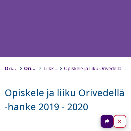
Orivesi
>
Oriveden lukio
>
Liikkuva opiskelu
>
Opiskele ja liiku Orivedellä -hanke 2019 - 2020
Opiskele ja liiku Orivedellä
-hanke 2019 - 2020
Jaa
Sul