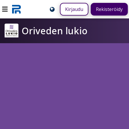
Kirjaudu
Rekisteröidy
Oriveden lukio