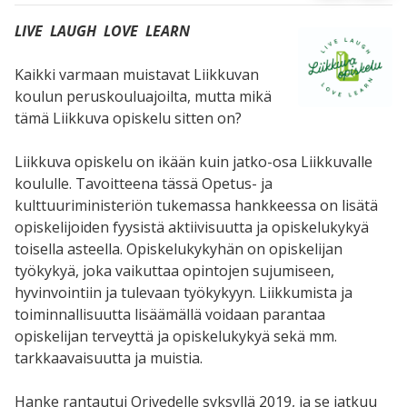
LIVE LAUGH LOVE LEARN
Kaikki varmaan muistavat Liikkuvan
koulun peruskouluajoilta, mutta mikä
tämä Liikkuva opiskelu sitten on?
Liikkuva opiskelu on ikään kuin jatko-osa Liikkuvalle
koululle. Tavoitteena tässä Opetus- ja
kulttuuriministeriön tukemassa hankkeessa on lisätä
opiskelijoiden fyysistä aktiivisuutta ja opiskelukykyä
toisella asteella. Opiskelukykyhän on opiskelijan
työkykyä, joka vaikuttaa opintojen sujumiseen,
hyvinvointiin ja tulevaan työkykyyn. Liikkumista ja
toiminnallisuutta lisäämällä voidaan parantaa
opiskelijan terveyttä ja opiskelukykyä sekä mm.
tarkkaavaisuutta ja muistia.
Hanke rantautui Orivedelle syksyllä 2019, ja se jatkuu