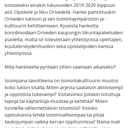
toistaiseksi ainakin lukuvuoden 2019-2020 loppuun
asti. Opiskele ja liiku Orivedellä -hanke painottuukin
Oriveden lukioon ja sen toimintaympäristön ja -
kulttuurin kehittämiseen. Kyseistä hanketta
koordinoidaan Oriveden kaupungin liikuntapalveluiden
puolelta, mutta se toteutetaan yhteistyössä opettajien,
kouluterveydenhuollon sekä opiskelijoiden kanssa
yhteistyössä.
Mitä hankkeella pyritään sitten saamaan aikaiseksi?
Isoimpana tavoitteena on toimintakulttuurin muutos
koko lukion sisällä. Miten arjesta saataisiin aktiivisempi
ja oppimista tukevampi? Voitaisiinko joitakin totuttuja
tapoja tai käytäntöjä muuttaa ja kehittää? Miten
tunneilla vähennettäisiin istumista? Voisiko
opetuksesta tehdä toiminnallisempaa tai pitää
taukojumpan vaikka kerran oppitunnissa? Nämä ovat