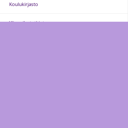
Koulukirjasto
Ylioppilastutkinto
Lukion YHR muistiot
Opetussuunnitelmat
Kestävä kehitys
Perheohjaamo Silmukka
Kielidiplomit