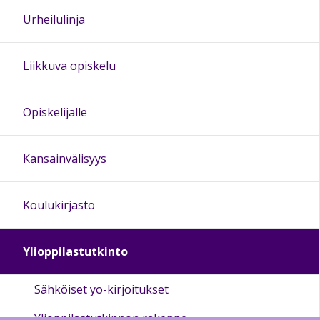
Urheilulinja
Liikkuva opiskelu
Opiskelijalle
Kansainvälisyys
Koulukirjasto
Ylioppilastutkinto
Sähköiset yo-kirjoitukset
Ylioppilastutkinnon rakenne