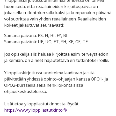
Ylioppilaskirjoitussuunnitelmaa tehdessä on tärkeä
huomioida, että reaaliaineiden kirjoituspäiviä on
jokaisella tutkintokerralla kaksi ja kumpanakin päivänä
voi suorittaa vain yhden reaaliaineen. Reaaliaineiden
kokeet jakautuvat seuraavasti:
Samana päivänä: PS, FI, HI, FY, BI
Samana päivänä: UE, UO, ET, YH, KE, GE, TE
Jos opiskelija siis haluaa kirjoittaa esim. terveystiedon
ja kemian, on aineet hajautettava eri tutkintokerroille.
Ylioppilaskirjoitussuunnitelma laaditaan ja sitä
päivitetään yhdessä opinto-ohjaajan kanssa OPO1- ja
OPO2-kursseilla sekä henkilökohtaisissa
ohjauskeskusteluissa.
Lisätietoa ylioppilastutkinnosta löydät
https://www.ylioppilastutkinto.fi/