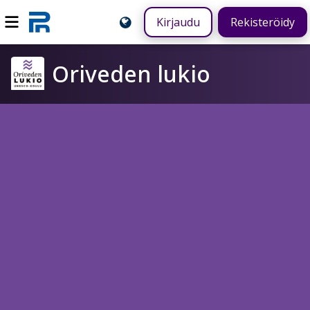
Kirjaudu
Rekisteröidy
Oriveden lukio