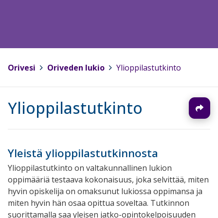
Orivesi
>
Oriveden lukio
>
Ylioppilastutkinto
Ylioppilastutkinto
Yleistä ylioppilastutkinnosta
Ylioppilastutkinto on valtakunnallinen lukion
oppimääriä testaava kokonaisuus, joka selvittää, miten
hyvin opiskelija on omaksunut lukiossa oppimansa ja
miten hyvin hän osaa opittua soveltaa. Tutkinnon
suorittamalla saa yleisen jatko-opintokelpoisuuden