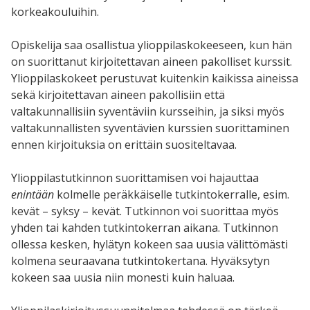
korkeakouluihin.
Opiskelija saa osallistua ylioppilaskokeeseen, kun hän
on suorittanut kirjoitettavan aineen pakolliset kurssit.
Ylioppilaskokeet perustuvat kuitenkin kaikissa aineissa
sekä kirjoitettavan aineen pakollisiin että
valtakunnallisiin syventäviin kursseihin, ja siksi myös
valtakunnallisten syventävien kurssien suorittaminen
ennen kirjoituksia on erittäin suositeltavaa.
Ylioppilastutkinnon suorittamisen voi hajauttaa
enintään
kolmelle peräkkäiselle tutkintokerralle, esim.
kevät – syksy – kevät. Tutkinnon voi suorittaa myös
yhden tai kahden tutkintokerran aikana. Tutkinnon
ollessa kesken, hylätyn kokeen saa uusia välittömästi
kolmena seuraavana tutkintokertana. Hyväksytyn
kokeen saa uusia niin monesti kuin haluaa.