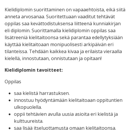
Kielidiplomin suorittaminen on vapaaehtoista, eikä siitä
anneta arvosanaa. Suoritettuaan vaaditut tehtävät
oppilas saa kevättodistuksensa liitteenä kunniakirjan
eli diplomin. Suorittamalla kielidiplomin oppilas saa
lisätreeniä kielitaitoonsa sekä parantaa edellytyksiään
käyttää kielitaitoaan monipuolisesti arkipäivän eri
tilanteissa. Tehdään kaikkea kivaa ja erilaista vieraalla
kielellä, innostutaan, onnistutaan ja opitaan!
Kielidiplomin tavoitteet:
Oppilas
saa kielistä harrastuksen.
innostuu hyödyntämään kielitaitoaan oppituntien
ulkopuolella.
oppii tehtävien avulla uusia asioita eri kielistä ja
kulttuureista.
saa lisää itseluottamusta omaan kielitaitoonsa.