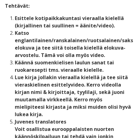
Tehtävät:
Esittele kotipaikkakuntasi vieraalla kielellä
(kirjallinen tai suullinen = äänite/video).
Katso
englantilainen/ranskalainen/ruotsalainen/saksa
elokuva ja tee siitä toisella kielellä elokuva-
arvostelu. Tämä voi olla myös video.
Käännä suomenkielisen laulun sanat tai
ruokaresepti tms. vieraalle kielelle.
Lue kirja jollakin vieraalla kielellä ja tee siitä
vieraskielinen esittelyvideo. Kerro videolla
kirjan nimi & kirjoittaja, tyylilaji, sekä juoni
muutamalla virkkeellä. Kerro myös
mielipiteesi kirjasta ja miksi muiden olisi hyvä
lukea kirja.
Juvenes translatores
Voit osallistua eurooppalaisten nuorten
käännöskilpailuun
tai
tehdä vain jonkin