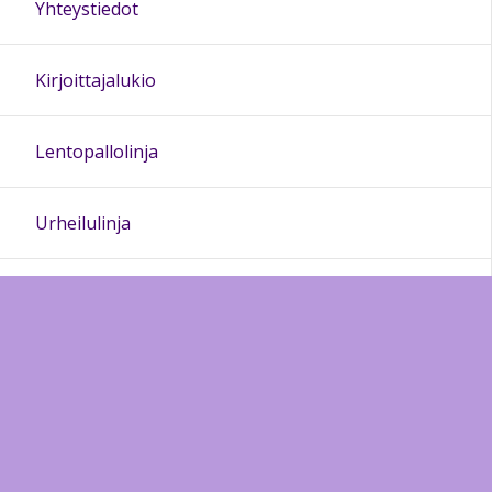
Yhteystiedot
Kirjoittajalukio
Lentopallolinja
Urheilulinja
Liikkuva opiskelu
Opiskelijalle
Kansainvälisyys