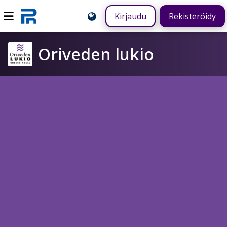
Kirjaudu
Rekisteröidy
Oriveden lukio