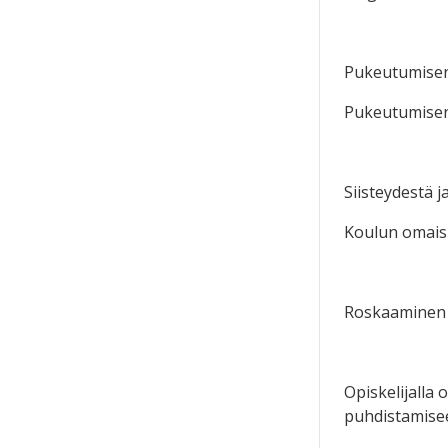
Pukeutumisen t
Pukeutumisen t
Siisteydestä 
Koulun omaisu
Roskaaminen on
Opiskelijalla
puhdistamisee