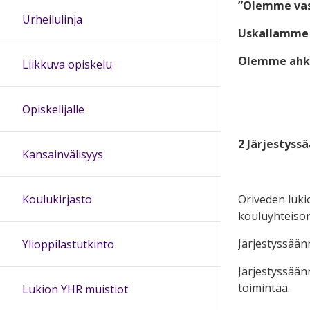
”Olemme vast
Urheilulinja
Uskallamme y
Olemme ahke
Liikkuva opiskelu
Opiskelijalle
2 Järjestyss
Kansainvälisyys
Oriveden luki
Koulukirjasto
kouluyhteisön 
Järjestyssään
Ylioppilastutkinto
Järjestyssään
toimintaa.
Lukion YHR muistiot