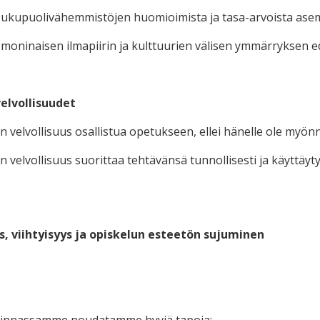
 sukupuolivähemmistöjen huomioimista ja tasa-arvoista ase
i moninaisen ilmapiirin ja kulttuurien välisen ymmärryksen e
velvollisuudet
on velvollisuus osallistua opetukseen, ellei hänelle ole myö
on velvollisuus suorittaa tehtävänsä tunnollisesti ja käyttäytyä
us, viihtyisyys ja opiskelun esteetön sujuminen