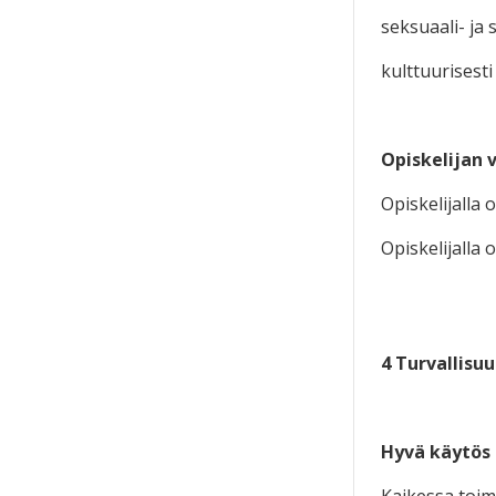
seksuaali- ja
kulttuurisest
Opiskelijan 
Opiskelijalla 
Opiskelijalla 
4 Turvallisu
Hyvä käytös