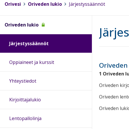
Orivesi
>
Oriveden lukio
>
Järjestyssäännöt
Oriveden lukio
Järje
Järjestyssäännöt
Oppiaineet ja kurssit
Oriveden 
1 Oriveden l
Yhteystiedot
Oriveden kirjo
Oriveden lent
Kirjoittajalukio
Oriveden lukio
Lentopallolinja