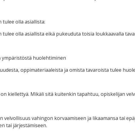
ulee olla asiallista:
ulee olla asiallista eikä pukeuduta toisia loukkaavalla taval
ja ympäristöstä huolehtiminen
udesta, oppimateriaaleista ja omista tavaroista tulee huole
 kiellettyä. Mikäli sitä kuitenkin tapahtuu, opiskelijan vel
 on velvollisuus vahingon korvaamiseen ja likaamansa tai 
n tai järjestämiseen.