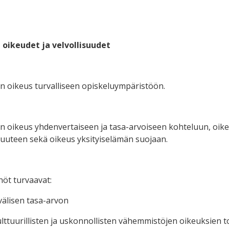
 oikeudet ja velvollisuudet
 on oikeus turvalliseen opiskeluympäristöön.
 on oikeus yhdenvertaiseen ja tasa-arvoiseen kohteluun, oi
uteen sekä oikeus yksityiselämän suojaan.
nöt turvaavat:
älisen tasa-arvon
 kulttuurillisten ja uskonnollisten vähemmistöjen oikeuksien 