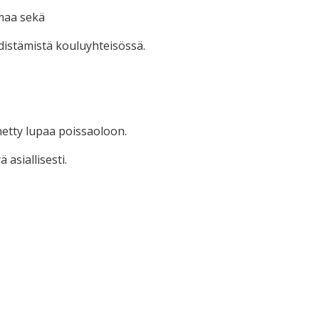
maa sekä
distämistä kouluyhteisössä.
nnetty lupaa poissaoloon.
 asiallisesti.