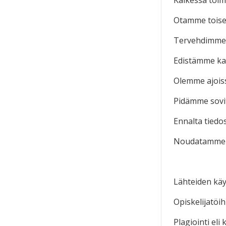
Kaikessa toi
Otamme toise
Tervehdimme
Edistämme ka
Olemme ajois
Pidämme sovitu
Ennalta tiedo
Noudatamme a
Lähteiden kä
Opiskelijatöih
Plagiointi eli