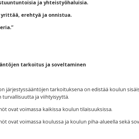
uuntuntoisia ja yhteistyöhaluisia.
rittää, erehtyä ja onnistua.
ria.”
ääntöjen tarkoitus ja soveltaminen
on järjestyssääntöjen tarkoituksena on edistää koulun sisäis
turvallisuutta ja viihtyisyyttä.
nöt ovat voimassa kaikissa koulun tilaisuuksissa.
nöt ovat voimassa koulussa ja koulun piha-alueella sekä sove