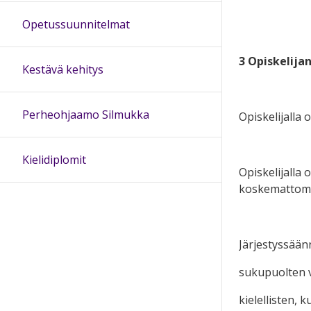
Opetussuunnitelmat
3 Opiskelijan
Kestävä kehitys
Perheohjaamo Silmukka
Opiskelijalla
Kielidiplomit
Opiskelijalla
koskemattomu
Järjestyssään
sukupuolten v
kielellisten,