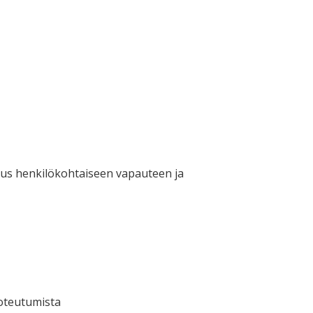
keus henkilökohtaiseen vapauteen ja
toteutumista