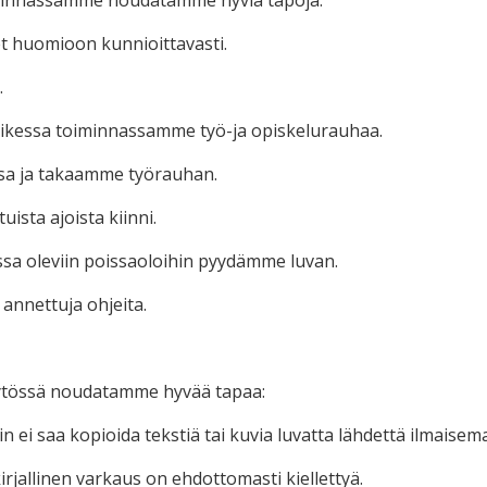
minnassamme noudatamme hyviä tapoja:
t huomioon kunnioittavasti.
.
ikessa toiminnassamme työ-ja opiskelurauhaa.
sa ja takaamme työrauhan.
ista ajoista kiinni.
ssa oleviin poissaoloihin pyydämme luvan.
nnettuja ohjeita.
ytössä noudatamme hyvää tapaa:
in ei saa kopioida tekstiä tai kuvia luvatta lähdettä ilmaisema
 kirjallinen varkaus on ehdottomasti kiellettyä.