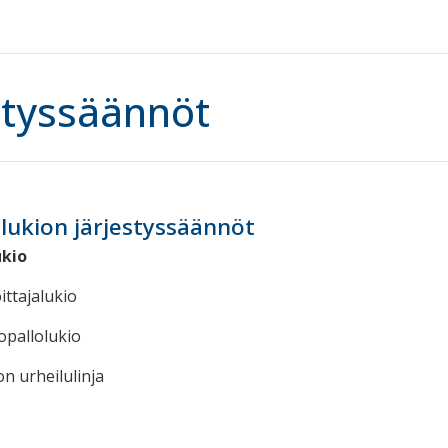
styssäännöt
lukion järjestyssäännöt
ukio
ittajalukio
opallolukio
n urheilulinja