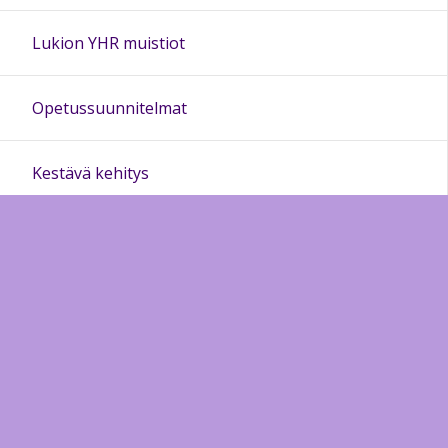
Lukion YHR muistiot
Opetussuunnitelmat
Kestävä kehitys
Perheohjaamo Silmukka
Kielidiplomit