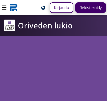
Kirjaudu
Rekisteröidy
Oriveden lukio