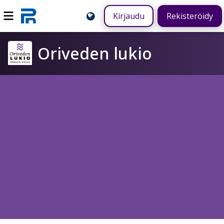
Kirjaudu
Rekisteröidy
Oriveden lukio