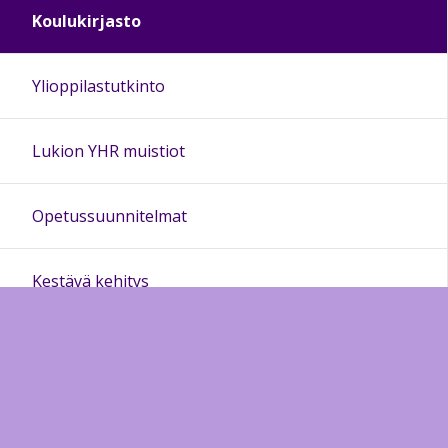
Koulukirjasto
Ylioppilastutkinto
Lukion YHR muistiot
Opetussuunnitelmat
Kestävä kehitys
Perheohjaamo Silmukka
Kielidiplomit