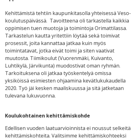
Kehittämistä tehtiin kaupunkitasolla yhteisessä Veso-
koulutuspäivässä. Tavoitteena oli tarkastella kaikkia
oppimisen tuen muotoja ja toimintoja Orimattilassa.
Tarkastelun kautta yritettiin löytää sekä toimivat
prosessit, joita kannattaa jatkaa kuin myös
toimintatavat, jotka eivät toimi ja siten vaativat
muutosta. Tiimikoulut (Vuorenmäki, Kuivanto,
Luhtikylä, Järvikunta) muodostivat oman ryhmän.
Tarkoituksena oli jatkaa työskentelyä omissa
yksiköissä esimiesten ohjaamina kevätlukukaudella
2020. Työ jäi kesken maaliskuussa ja sitä jatketaan
tulevana lukuvuonna.
Koulukohtainen kehittämiskohde
Edellisen vuoden laatuarvioinnista ei noussut selkeitä
kehittämiskohteita. Valitsimme kehittämiskohteeksi