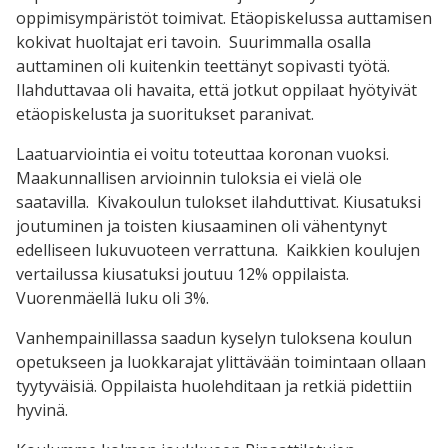
oppimisympäristöt toimivat. Etäopiskelussa auttamisen
kokivat huoltajat eri tavoin. Suurimmalla osalla
auttaminen oli kuitenkin teettänyt sopivasti työtä.
Ilahduttavaa oli havaita, että jotkut oppilaat hyötyivät
etäopiskelusta ja suoritukset paranivat.
Laatuarviointia ei voitu toteuttaa koronan vuoksi.
Maakunnallisen arvioinnin tuloksia ei vielä ole
saatavilla. Kivakoulun tulokset ilahduttivat. Kiusatuksi
joutuminen ja toisten kiusaaminen oli vähentynyt
edelliseen lukuvuoteen verrattuna. Kaikkien koulujen
vertailussa kiusatuksi joutuu 12% oppilaista.
Vuorenmäellä luku oli 3%.
Vanhempainillassa saadun kyselyn tuloksena koulun
opetukseen ja luokkarajat ylittävään toimintaan ollaan
tyytyväisiä. Oppilaista huolehditaan ja retkiä pidettiin
hyvinä.