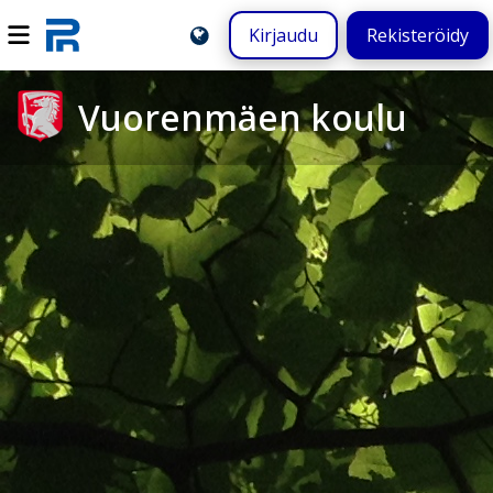
Kirjaudu
Rekisteröidy
Vuorenmäen koulu