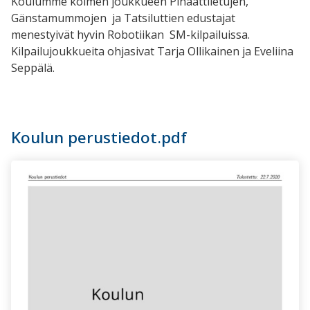
Koulumme kolmen joukkueen Pinaattiletujen,
Gänstamummojen ja Tatsiluttien edustajat
menestyivät hyvin Robotiikan SM-kilpailuissa.
Kilpailujoukkueita ohjasivat Tarja Ollikainen ja Eveliina
Seppälä.
Koulun perustiedot.pdf