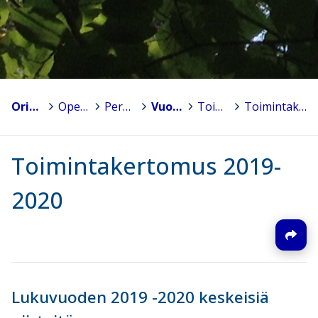
Orimattila
>
Opetuspalvelut
>
Peruskoulut
>
Vuorenmäen koulu
>
Toimintakertomukset
>
Toimintakertomus 2019-2020
Toimintakertomus 2019-
2020
Lukuvuoden 2019 -2020 keskeisiä