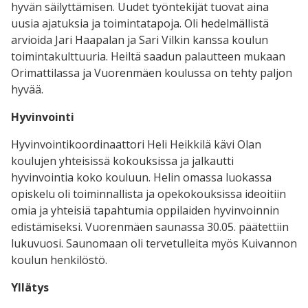
hyvän säilyttämisen. Uudet työntekijät tuovat aina
uusia ajatuksia ja toimintatapoja. Oli hedelmällistä
arvioida Jari Haapalan ja Sari Vilkin kanssa koulun
toimintakulttuuria. Heiltä saadun palautteen mukaan
Orimattilassa ja Vuorenmäen koulussa on tehty paljon
hyvää.
Hyvinvointi
Hyvinvointikoordinaattori Heli Heikkilä kävi Olan
koulujen yhteisissä kokouksissa ja jalkautti
hyvinvointia koko kouluun. Helin omassa luokassa
opiskelu oli toiminnallista ja opekokouksissa ideoitiin
omia ja yhteisiä tapahtumia oppilaiden hyvinvoinnin
edistämiseksi. Vuorenmäen saunassa 30.05. päätettiin
lukuvuosi. Saunomaan oli tervetulleita myös Kuivannon
koulun henkilöstö.
Yllätys