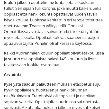
Joulun jälkeen odottelimme lunta, jota ei koskaan
tullut. Sen sijaan tuli korona, joka muutti kaiken. Sekä
oppilaat että henkilökunta opettelivat uuden tavan
käydä koulua. Luokissa kehitettiin eri tapoja toteuttaa
opetusta mm Teamsin välityksellä. Onneksi
Orimattilassa avustajat saivat tehdä tärkeää työtään
myös etäjaksolla. Oppilaat kokivat saaneensa paljon
apua avustajilta. Puhelin oli ahkerassa käytössä.
Kaikki Vuorenmäen koulun oppilaat olivat etäkoulussa
ja suurin osa oppilaista palasi 14.5 kouluun ja iloitsi
tavatessaan luokkatovereitaan.
Arviointi
Kyselystä saadun palautteen mukaan etäopetus sujui
hyvin oppilaiden, huoltajien ja henkilökunnan
näkökulmasta. Etätehtäviä oli sopivasti ja ne olivat
sopivan vaikeita. Opettajalta suurin osa sai opetusta
sopivasti. Alkuhankaluuksien jälkeen myös sähköiset