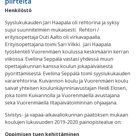
piirteitä
Henkilöstö
Syyslukukauden Jari Haapala oli rehtorina ja syksy
sujui suunnitelmien mukaisesti. Rehtori /
erityisopettaja Outi Aalto oli virkavapaalla.
Erityisopettajana toimi Sari Vilkki. Jari Haapala
työskenteli Vuorenmäen koulussa keskimäärin kerran
viikossa. Eveliina Seppälä vastasi yhdessä muun
opettajakunnan kanssa koulun jokapäiväisestä
pyörittämisestä. Eveliina Seppälä toimi syyslukukauden
vararehtorina. Kuivannon koulu ja Vuorenmäen koulu
saivat yhteisen koulunkäynninavustajan Heidi Elosen,
joka toimi Kuivannolla ja Vuorenmäellä avustajana
sekä Vuorenmäellä Iltapäivätoiminnan ohjaajana.
Sivistys- ja vapaa-aikavaliokunnan päätöksen mukaan
koulujen lukuvuoden 2019-2020 painopistealue on:
Oppimisen tuen kehittäminen