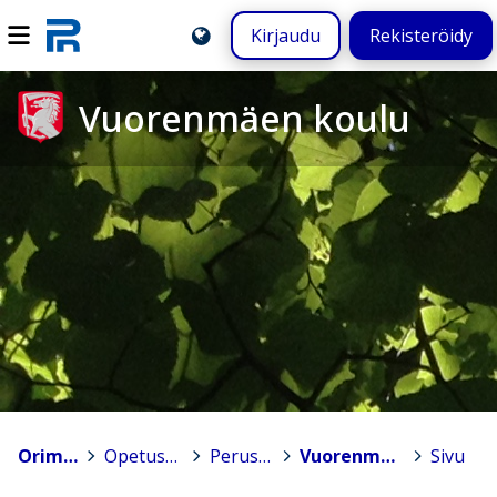
Kirjaudu
Rekisteröidy
Vuorenmäen koulu
Orimattila
>
Opetuspalvelut
>
Peruskoulut
>
Vuorenmäen koulu
>
Sivu